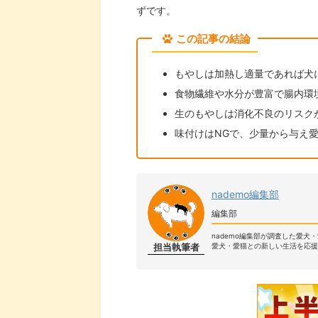
ずです。
この記事の結論
もやしは加熱し適量であれば犬
食物繊維や水分が豊富で腸内環
生のもやしは消化不良のリスク
味付けはNGで、少量から与え
nademo編集部
編集部
nademo編集部が調査した愛犬
担当執筆者
愛犬・愛猫との新しい生活を応援