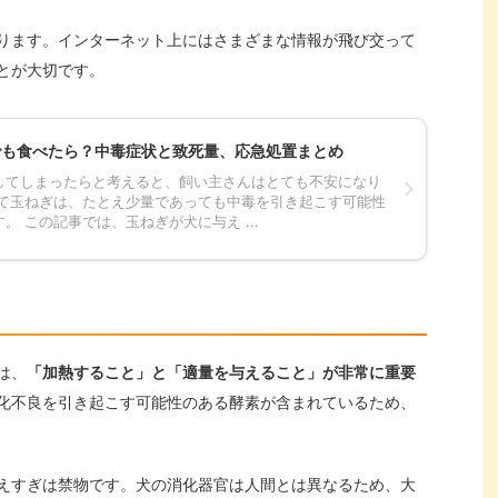
ります。インターネット上にはさまざまな情報が飛び交って
とが大切です。
でも食べたら？中毒症状と致死量、応急処置まとめ
してしまったらと考えると、飼い主さんはとても不安になり
って玉ねぎは、たとえ少量であっても中毒を引き起こす可能性
。 この記事では、玉ねぎが犬に与え ...
は、
「加熱すること」と「適量を与えること」が非常に重要
化不良を引き起こす可能性のある酵素が含まれているため、
えすぎは禁物です。犬の消化器官は人間とは異なるため、大