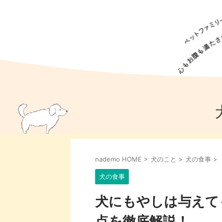
犬の食事
猫の食事
ドッグフード
犬種
猫種
キャッ
犬
猫
犬のこと
猫のこと
ペットフー
nademo HOME
>
犬のこと
>
犬の食事
>
犬のしつけ
猫のしつけ
犬のアイ
猫のアイ
犬の食事
犬にもやしは与えて
点を徹底解説！