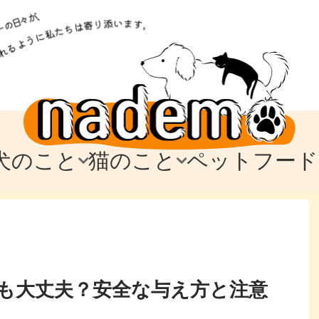
犬のこと
猫のこと
ペットフード
トフード
のお迎え
のお迎え
犬の飼育費・値段
猫の飼育費・値段
なでもごはん
犬の病気・健康
猫の病気・健康
ド
テム
テム
愛犬とお出かけ
愛猫とお出かけ
愛犬とのお別れ
愛猫とのお別れ
わ
に
も大丈夫？安全な与え方と注意