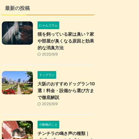
最新の投稿
にゃんコラム
猫を飼っている家は臭い？家
や部屋が臭くなる原因と効果
的な消臭方法
2025/9/9
ドッグラン
大阪のおすすめドッグラン10
選！料金・設備から選び方ま
で徹底解説
2025/9/9
小動物のこと
チンチラの鳴き声の種類｜