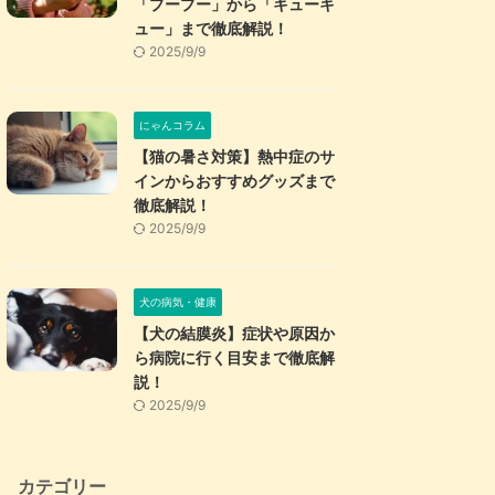
「プープー」から「キューキ
ュー」まで徹底解説！
2025/9/9
にゃんコラム
【猫の暑さ対策】熱中症のサ
インからおすすめグッズまで
徹底解説！
2025/9/9
犬の病気・健康
【犬の結膜炎】症状や原因か
ら病院に行く目安まで徹底解
説！
2025/9/9
カテゴリー