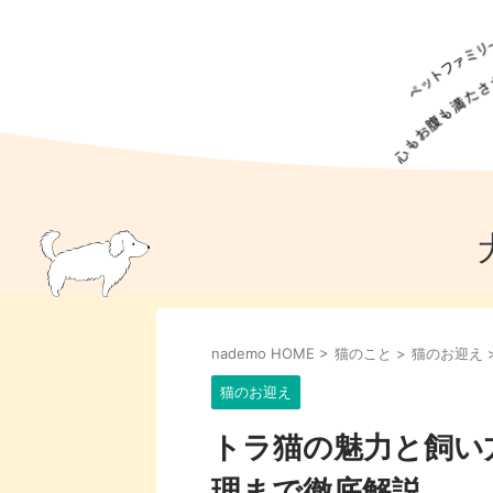
犬の食事
猫の食事
ドッグフード
犬種
猫種
キャッ
犬
猫
犬のこと
猫のこと
ペットフー
nademo HOME
>
猫のこと
>
猫のお迎え
犬のしつけ
猫のしつけ
犬のアイ
猫のアイ
猫のお迎え
トラ猫の魅力と飼い
理まで徹底解説