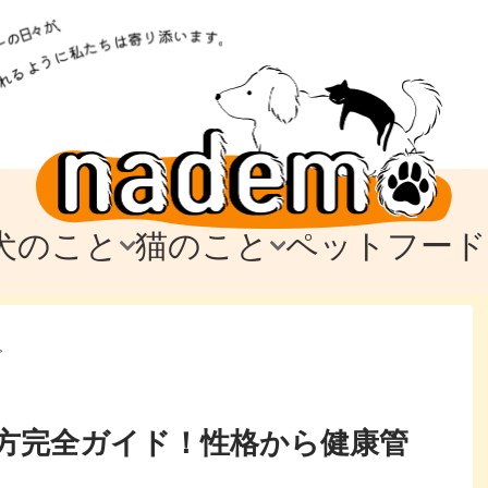
犬のこと
猫のこと
ペットフード
トフード
のお迎え
のお迎え
犬の飼育費・値段
猫の飼育費・値段
なでもごはん
犬の病気・健康
猫の病気・健康
ド
>
テム
テム
愛犬とお出かけ
愛猫とお出かけ
愛犬とのお別れ
愛猫とのお別れ
わ
に
方完全ガイド！性格から健康管