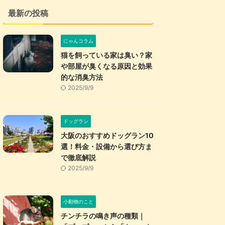
最新の投稿
にゃんコラム
猫を飼っている家は臭い？家
や部屋が臭くなる原因と効果
的な消臭方法
2025/9/9
ドッグラン
大阪のおすすめドッグラン10
選！料金・設備から選び方ま
で徹底解説
2025/9/9
小動物のこと
チンチラの鳴き声の種類｜