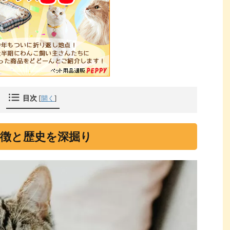
目次
[
開く
]
徴と歴史を深掘り