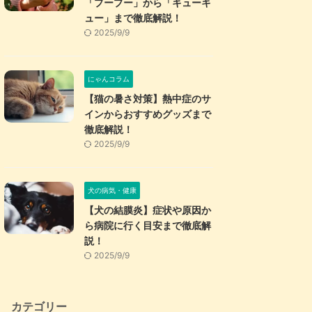
「プープー」から「キューキ
ュー」まで徹底解説！
2025/9/9
にゃんコラム
【猫の暑さ対策】熱中症のサ
インからおすすめグッズまで
徹底解説！
2025/9/9
犬の病気・健康
【犬の結膜炎】症状や原因か
ら病院に行く目安まで徹底解
説！
2025/9/9
カテゴリー