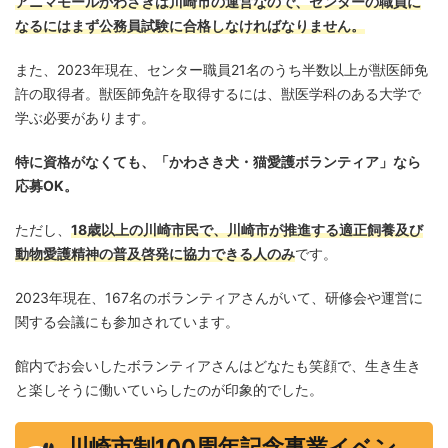
アニマモールかわさきは川崎市の運営なので、センターの職員に
なるにはまず公務員試験に合格しなければなりません。
また、2023年現在、センター職員21名のうち半数以上が獣医師免
許の取得者。獣医師免許を取得するには、獣医学科のある大学で
学ぶ必要があります。
特に資格がなくても、「かわさき犬・猫愛護ボランティア」なら
応募OK。
ただし、
18歳以上の川崎市民で、川崎市が推進する適正飼養及び
動物愛護精神の普及啓発に協力できる人のみ
です。
2023年現在、167名のボランティアさんがいて、研修会や運営に
関する会議にも参加されています。
館内でお会いしたボランティアさんはどなたも笑顔で、生き生き
と楽しそうに働いていらしたのが印象的でした。
川崎市制100周年記念事業イベン