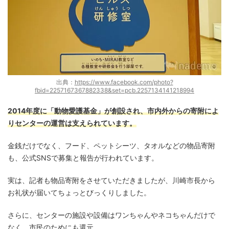
出典：
https://www.facebook.com/photo?
fbid=2257167367882338&set=pcb.2257134141218994
2014年度に「動物愛護基金」が創設され、市内外からの寄附によ
りセンターの運営は支えられています。
金銭だけでなく、フード、ペットシーツ、タオルなどの物品寄附
も、公式SNSで募集と報告が行われています。
実は、記者も物品寄附をさせていただきましたが、川崎市長から
お礼状が届いてちょっとびっくりしました。
さらに、センターの施設や設備はワンちゃんやネコちゃんだけで
なく、市民のためにも還元。