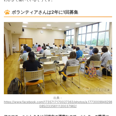
ボランティアさんは2年に1回募集
出典：
https://www.facebook.com/1735717170027363/photos/a.1773009946298
085/2335611120037962/