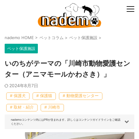
nademo HOME
>
ペットコラム
>
ペット保護施設
>
ペット保護施設
いのちがテーマの「川崎市動物愛護セン
ター（アニマモールかわさき）」
2024年8月7日
# 保護犬
# 保護猫
# 動物愛護センター
# 取材・紹介
# 川崎市
nademoコンテンツ内にはPRが含まれます。詳しくはコンテンツガイドラインをご確認
ください。