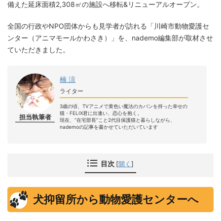
備えた延床面積2,308㎡の施設へ移転&リニューアルオープン。
全国の行政やNPO団体からも見学者が訪れる「川崎市動物愛護セ
ンター（アニマモールかわさき）」を、nademo編集部が取材させ
ていただきました。
楠 涼
ライター
3歳の頃、TVアニメで黄色い魔法のカバンを持った幸せの
猫・FELIX君に出逢い、恋心を抱く。
担当執筆者
現在、“在宅部長”こと2代目保護猫と暮らしながら、
nademoの記事を書かせていただいています
目次
[
開く
]
犬抑留所から動物愛護センターへ