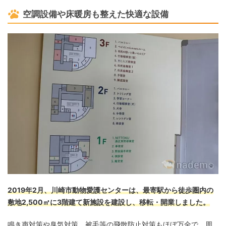
空調設備や床暖房も整えた快適な設備
2019年2月、川崎市動物愛護センターは、最寄駅から徒歩圏内の
敷地2,500㎡に3階建て新施設を建設し、移転・開業しました。
鳴き声対策や臭気対策、被毛等の飛散防止対策もほぼ万全で、周