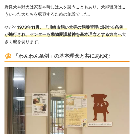
野良犬や野犬は家畜や時には人を襲うこともあり、犬抑留所はこ
ういった犬たちを収容するための施設でした。
やがて
1973年11月、「川崎市飼い犬等の飼養管理に関する条例」
が施行され、センターも動物愛護精神を基本理念とする方向へ
大
きく舵を切ります。
「わんわん条例」の基本理念と共にあゆむ