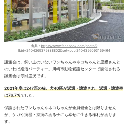
出典：
https://www.facebook.com/photo/?
fbid=2404269379838802&set=pcb.2404396093159464
譲渡会は、飼い主のいないワンちゃんやネコちゃんと里親さんと
のいわば婚活パーティー。川崎市動物愛護センターで開催される
譲渡会は毎回盛況です。
2021年度は247匹の猫、犬40匹が返還・譲渡され、返還・譲渡率
は76.7％
でした。
保護されたワンちゃんやネコちゃんが全員健全とは限りません
が、ケガや病歴・持病のある子にも幸せに生きる権利がありま
す。