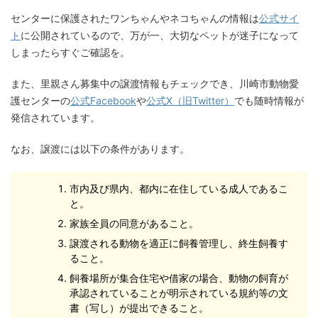
センターに保護されたワンちゃんやネコちゃんの情報は
公式サイ
ト
に公開されているので、万が一、大切なペットが迷子になって
しまったらすぐご確認を。
また、里親さん募集中の譲渡情報もチェックでき、川崎市動物愛
護センターの
公式Facebook
や
公式X（旧Twitter）
でも随時情報が
発信されています。
なお、譲渡には以下の条件があります。
市内及び県内、都内に在住している成人であるこ
と。
家族全員の同意があること。
譲渡される動物を適正に飼養管理し、終生飼養す
ること。
飼養場所が集合住宅や借家の場合、動物の飼育が
承認されていることが明示されている規約等の文
書（写し）が提出できること。