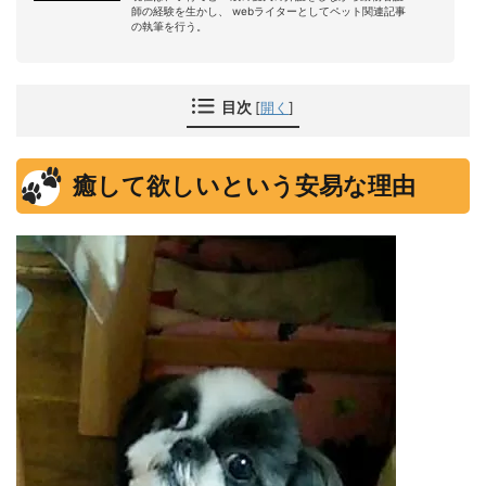
師の経験を生かし、 webライターとしてペット関連記事
の執筆を行う。
目次
[
開く
]
癒して欲しいという安易な理由