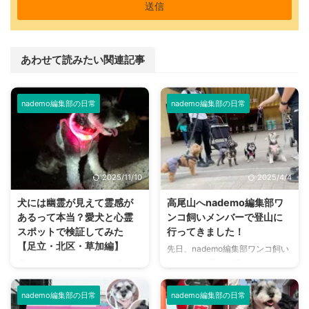
あわせて読みたい関連記事
nademo編集部の日常
nademo編集部の日常
2025/11/10
2025/4/4
犬には幽霊が見えて霊感が
高尾山へnademo編集部ワ
あるって本当？愛犬と心霊
ンコ飼いメンバーで登山に
スポットで検証してみた
行ってきました！
【足立・北区・草加編】
先日、nademo編集部ワンコ飼い
メンバーで登山に行ってきまし
愛犬が突如、人も物もない方を向
た！ 登ったのは観光客からの登
いて唸りだしたり吠えたりした！
山者も多く、令和2年に日本遺産
このようなことを経験をしたり見
nademo編集部の日常
nademo編集部の日常
に認定された東京都八王子市にあ
たことがある方は、多いのではな