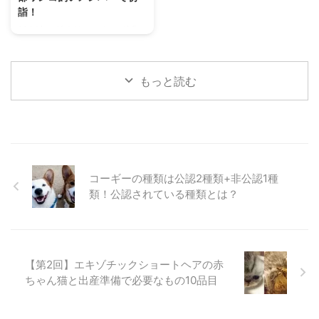
とペットの豊かな暮らし」をテー
くに雷門地下駐車場がありますの
詣！
マに毎年、開催されています。
で（上記画像、緑の箇所）ここに
2024年が始まり、nademo編集
2023年には600社以上がブース
車を止められます。 ルート概要
部で愛犬を連れて初詣に行こうと
出展し連日、多くの来場者で賑わ
スタートは雷門からです。 浅草
いう話が挙がりました。 私を含
いました。 13回目 ...
寺を目指しつつ、犬猫用品店であ
めて個々に毎年行っているようで
...
もっと読む
すが、みんなで行くのは初めての
試みです。 今回、初詣の場所と
して選んだのは埼玉県川口市に鎮
座する鎮守氷川神社（ちんじゅひ
かわじんじゃ）。 飼い主3人、ワ
ンコ4頭で参拝してきた様子をレ
ポートします！ 愛犬と一緒に参
コーギーの種類は公認2種類+非公認1種
拝できる鎮守氷川神社って？
類！公認されている種類とは？
「氷川神社」という名前は、お聞
きしたことがある方も多いのでは
ないでしょうか。 実はこの氷川
神社、関東を中心に全国に300社
ほどあり、鎮守氷川神社 ...
【第2回】エキゾチックショートヘアの赤
ちゃん猫と出産準備で必要なもの10品目