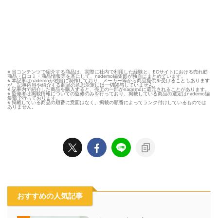
※ 当コンテンツで紹介する商品は、実際に社内で利用した経験と、ECサイトにおける売れ筋
商品・口コミ・商品情報等を基にして、nademo編集部が独自にまとめています。
※ 本記事はnademoが独自に制作しており、メーカー等から商品提供を受けることもあります
が、記事内容や紹介する商品の意思決定には一切関与していません。
※ 記事内で紹介した商品を購入すると、売上の一部がnademoに還元されることがあります。
※ 監修者は掲載情報についての監修のみを行っており、掲載している商品の選定はnademo編
集部で行っております。
※ 掲載している商品の順番に意図はなく、掲載の順番によってランク付けしているものでは
ありません。
おすすめの人気記事