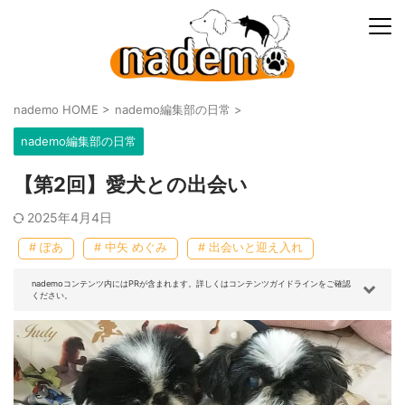
nademo HOME
>
nademo編集部の日常
>
nademo編集部の日常
【第2回】愛犬との出会い
2025年4月4日
# ぽあ
# 中矢 めぐみ
# 出会いと迎え入れ
nademoコンテンツ内にはPRが含まれます。詳しくはコンテンツガイドラインをご確認
ください。