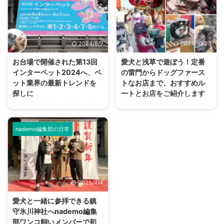
る「高尾山」。 私以外のメンバ
いでしょうか？ 「まさか…何かが
ーは登山経験者でしたが、ワンコ
見えている？…」 これは検証して
と行くのは初めてとのこと。 高
みたいと思い、nademo編集部の
尾山や、山を駆け登るワンコたち
ワンコと一緒に心霊スポットに行
2024/8/7
2024/10/28
の一日をレポートします！ 東京
ってみることにしました。 夏の
都八王子市の高尾山 高尾山は東
暑さを吹き飛ばす、背筋がゾッと
お台場で開催された第13回
愛犬と浅草で遊ぼう！定番
京都八王子市にある標高599mの
冷えてしまいそうな企画を決行し
インターペット2024へ、ペ
の雷門からドッグファース
山で、富士山の6分の1ほどの高
ます。 ワンコには幽霊が見える
ット業界の最新トレンドを
トなお店まで、おすすめル
さ。 日本国内で登山ができる山
のか 古来より犬には幽霊が見え
探しに
ートとお店をご紹介します
の中でも、登りやすさから非常に
るとか、亡くなったワンコが守護
2024年4月4日から7日まで東京
愛犬家の方は大切な愛犬と、色々
人気が高いことで知られていま
霊となるなど、スピリチュアル的
ビッグサイトで開催されたペット
なところにお出かけしているかと
す。 すぐ近くに電車と高速道 ...
な話が尽きない動物です。 では
の祭典「インターペット」に参加
思います。 そこで今回ご紹介し
ワンコに人間には見え ...
nademo編集部の日常
してきました。 朝、開始時間に
たいのが浅草です。 実は浅草
行ったものの入り口は長蛇の列。
は、ワンコと一緒に楽しめるとこ
多くの来場者に混じってわんこや
ろがとっても多いんですよ！ 本
ニャンコもたくさん来ていた、大
記事では、愛犬との浅草を楽しむ
盛況イベントのレポートをお届け
プランをご紹介していきます。
2025/4/4
します。 インターペットとは ペ
愛犬と浅草を散策するルートにつ
ットにまつわるフードやグッズの
いて 今回は効率よく回るため、
愛犬と一緒に参拝できる鎮
展示会・インターペットは、国内
上記のルートで愛犬と浅草を散策
守氷川神社へnademo編集
最大のペットイベントです。「人
して行きます。 お車の方は、近
部ワンコ飼いメンバーで初