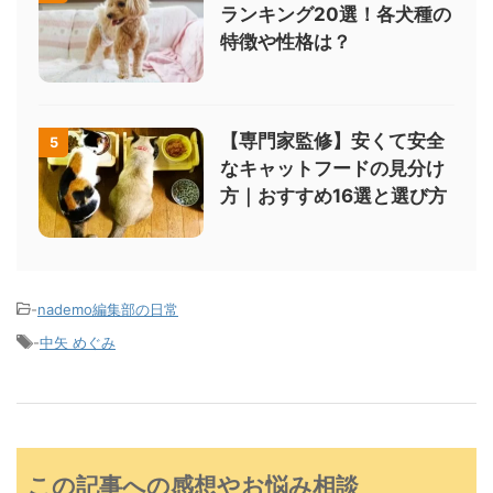
ランキング20選！各犬種の
特徴や性格は？
【専門家監修】安くて安全
5
なキャットフードの見分け
方｜おすすめ16選と選び方
-
nademo編集部の日常
-
中矢 めぐみ
この記事への感想やお悩み相談