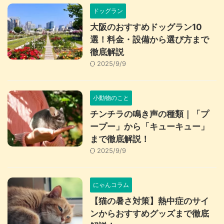
ドッグラン
大阪のおすすめドッグラン10
選！料金・設備から選び方まで
徹底解説
2025/9/9
小動物のこと
チンチラの鳴き声の種類｜「プ
ープー」から「キューキュー」
まで徹底解説！
2025/9/9
にゃんコラム
【猫の暑さ対策】熱中症のサイ
ンからおすすめグッズまで徹底