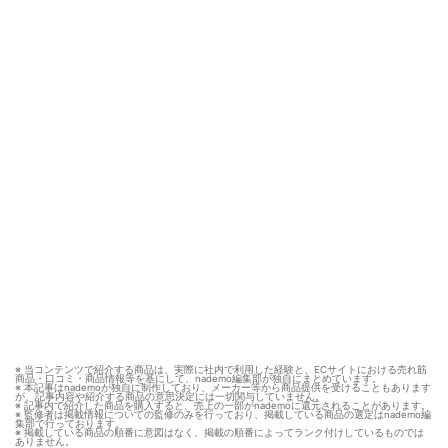
※ 当コンテンツで紹介する商品は、実際に社内で利用した経験と、ECサイトにおける売れ筋
商品・口コミ・商品情報等を基にして、nademo編集部が独自にまとめています。
※ 本記事はnademoが独自に制作しており、メーカー等から商品提供を受けることもあります
が、記事内容や紹介する商品の意思決定には一切関与していません。
※ 記事内で紹介した商品を購入すると、売上の一部がnademoに還元されることがあります。
※ 監修者は掲載情報についての監修のみを行っており、掲載している商品の選定はnademo編
集部で行っております。
※ 掲載している商品の順番に意図はなく、掲載の順番によってランク付けしているものでは
ありません。