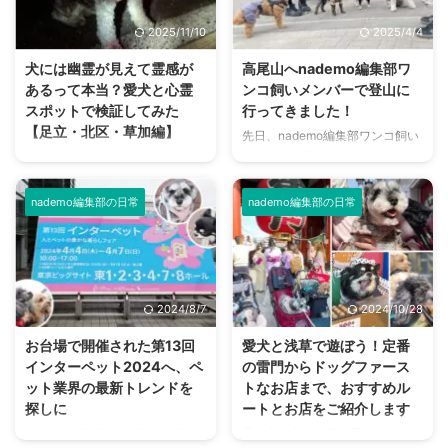
2025/11/10
2025/4/4
犬には幽霊が見えて霊感が
高尾山へnademo編集部ワ
あるって本当？愛犬と心霊
ンコ飼いメンバーで登山に
スポットで検証してみた
行ってきました！
【足立・北区・草加編】
先日、nademo編集部ワンコ飼い
メンバーで登山に行ってきまし
愛犬が突如、人も物もない方を向
た！ 登ったのは観光客からの登
いて唸りだしたり吠えたりした！
山者も多く、令和2年に日本遺産
このようなことを経験をしたり見
nademo編集部の日常
nademo編集部の日常
に認定された東京都八王子市にあ
たことがある方は、多いのではな
る「高尾山」。 私以外のメンバ
いでしょうか？ 「まさか…何かが
ーは登山経験者でしたが、ワンコ
見えている？…」 これは検証して
と行くのは初めてとのこと。 高
みたいと思い、nademo編集部の
尾山や、山を駆け登るワンコたち
ワンコと一緒に心霊スポットに行
2024/8/7
2024/10/28
の一日をレポートします！ 東京
ってみることにしました。 夏の
都八王子市の高尾山 高尾山は東
暑さを吹き飛ばす、背筋がゾッと
お台場で開催された第13回
愛犬と浅草で遊ぼう！定番
京都八王子市にある標高599mの
冷えてしまいそうな企画を決行し
インターペット2024へ、ペ
の雷門からドッグファース
山で、富士山の6分の1ほどの高
ます。 ワンコには幽霊が見える
ット業界の最新トレンドを
トなお店まで、おすすめル
さ。 日本国内で登山ができる山
のか 古来より犬には幽霊が見え
探しに
ートとお店をご紹介します
の中でも、登りやすさから非常に
るとか、亡くなったワンコが守護
2024年4月4日から7日まで東京
愛犬家の方は大切な愛犬と、色々
人気が高いことで知られていま
霊となるなど、スピリチュアル的