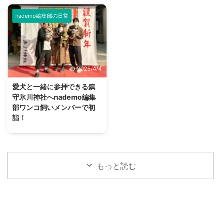
ビッグサイトで開催されたペット
なところにお出かけしているかと
す。 すぐ近くに電車と高速道 ...
な話が尽きない動物です。 では
の祭典「インターペット」に参加
思います。 そこで今回ご紹介し
ワンコに人間には見え ...
nademo編集部の日常
してきました。 朝、開始時間に
たいのが浅草です。 実は浅草
行ったものの入り口は長蛇の列。
は、ワンコと一緒に楽しめるとこ
多くの来場者に混じってわんこや
ろがとっても多いんですよ！ 本
ニャンコもたくさん来ていた、大
記事では、愛犬との浅草を楽しむ
盛況イベントのレポートをお届け
プランをご紹介していきます。
2025/4/4
します。 インターペットとは ペ
愛犬と浅草を散策するルートにつ
ットにまつわるフードやグッズの
いて 今回は効率よく回るため、
愛犬と一緒に参拝できる鎮
展示会・インターペットは、国内
上記のルートで愛犬と浅草を散策
守氷川神社へnademo編集
最大のペットイベントです。「人
して行きます。 お車の方は、近
部ワンコ飼いメンバーで初
とペットの豊かな暮らし」をテー
くに雷門地下駐車場がありますの
詣！
マに毎年、開催されています。
で（上記画像、緑の箇所）ここに
2024年が始まり、nademo編集
2023年には600社以上がブース
車を止められます。 ルート概要
部で愛犬を連れて初詣に行こうと
出展し連日、多くの来場者で賑わ
スタートは雷門からです。 浅草
いう話が挙がりました。 私を含
いました。 13回目 ...
寺を目指しつつ、犬猫用品店であ
めて個々に毎年行っているようで
...
もっと読む
すが、みんなで行くのは初めての
試みです。 今回、初詣の場所と
して選んだのは埼玉県川口市に鎮
座する鎮守氷川神社（ちんじゅひ
かわじんじゃ）。 飼い主3人、ワ
ンコ4頭で参拝してきた様子をレ