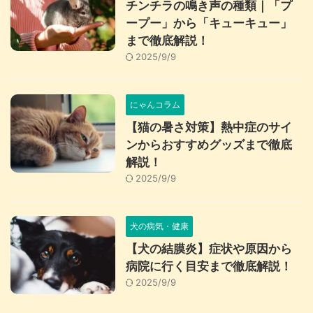
チンチラの鳴き声の種類｜「プ
ープー」から「キューキュー」
まで徹底解説！
2025/9/9
にゃんコラム
【猫の暑さ対策】熱中症のサイ
ンからおすすめグッズまで徹底
解説！
2025/9/9
犬の病気・健康
【犬の結膜炎】症状や原因から
病院に行く目安まで徹底解説！
2025/9/9