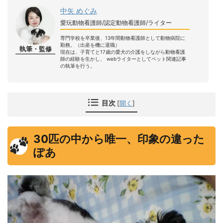
中矢 めぐみ
愛玩動物看護師/認定動物看護師/ライター
専門学校を卒業後、13年間動物看護師として動物病院に
勤務。（出産を機に退職）
執筆・監修
現在は、子育てと17歳の愛犬の介護をしながら動物看護
師の経験を生かし、 webライターとしてペット関連記事
の執筆を行う。
目次
[
開く
]
30匹の中から唯一、印象の違った
ぽあ