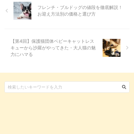
ポートします！ 愛犬と一緒に参
フレンチ・ブルドッグの値段を徹底解説！
拝できる鎮守氷川神社って？
お迎え方法別の価格と選び方
「氷川神社」という名前は、お聞
きしたことがある方も多いのでは
ないでしょうか。 実はこの氷川
神社、関東を中心に全国に300社
【第4回】保護猫団体ベビーキャットレス
ほどあり、鎮守氷川神社 ...
キューから沙羅がやってきた・大人猫の魅
力にハマる