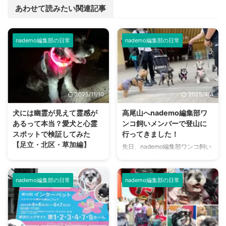
あわせて読みたい関連記事
nademo編集部の日常
nademo編集部の日常
2025/11/10
2025/4/4
犬には幽霊が見えて霊感が
高尾山へnademo編集部ワ
あるって本当？愛犬と心霊
ンコ飼いメンバーで登山に
スポットで検証してみた
行ってきました！
【足立・北区・草加編】
先日、nademo編集部ワンコ飼い
メンバーで登山に行ってきまし
愛犬が突如、人も物もない方を向
た！ 登ったのは観光客からの登
いて唸りだしたり吠えたりした！
山者も多く、令和2年に日本遺産
このようなことを経験をしたり見
nademo編集部の日常
nademo編集部の日常
に認定された東京都八王子市にあ
たことがある方は、多いのではな
る「高尾山」。 私以外のメンバ
いでしょうか？ 「まさか…何かが
ーは登山経験者でしたが、ワンコ
見えている？…」 これは検証して
と行くのは初めてとのこと。 高
みたいと思い、nademo編集部の