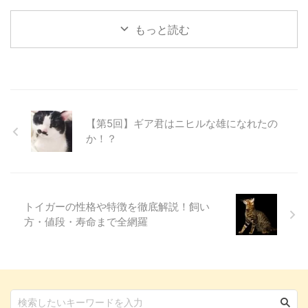
いう話が挙がりました。 私を含
いました。 13回目 ...
寺を目指しつつ、犬猫用品店であ
めて個々に毎年行っているようで
...
もっと読む
すが、みんなで行くのは初めての
試みです。 今回、初詣の場所と
して選んだのは埼玉県川口市に鎮
座する鎮守氷川神社（ちんじゅひ
かわじんじゃ）。 飼い主3人、ワ
ンコ4頭で参拝してきた様子をレ
ポートします！ 愛犬と一緒に参
【第5回】ギア君はニヒルな雄になれたの
拝できる鎮守氷川神社って？
か！？
「氷川神社」という名前は、お聞
きしたことがある方も多いのでは
ないでしょうか。 実はこの氷川
神社、関東を中心に全国に300社
ほどあり、鎮守氷川神社 ...
トイガーの性格や特徴を徹底解説！飼い
方・値段・寿命まで全網羅