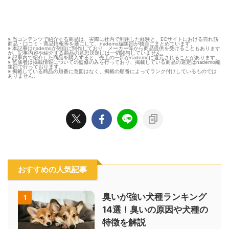
※ 当コンテンツで紹介する商品は、実際に社内で利用した経験と、ECサイトにおける売れ筋
商品・口コミ・商品情報等を基にして、nademo編集部が独自にまとめています。
※ 本記事はnademoが独自に制作しており、メーカー等から商品提供を受けることもあります
が、記事内容や紹介する商品の意思決定には一切関与していません。
※ 記事内で紹介した商品を購入すると、売上の一部がnademoに還元されることがあります。
※ 監修者は掲載情報についての監修のみを行っており、掲載している商品の選定はnademo編
集部で行っております。
※ 掲載している商品の順番に意図はなく、掲載の順番によってランク付けしているものでは
ありません。
おすすめの人気記事
臭いが強い犬種ランキング
1
14選！臭いの原因や犬種の
特徴を解説