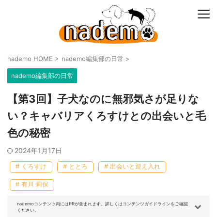
nademo HOME
>
nademo編集部の日常
>
nademo編集部の日常
【第3回】子犬なのに無邪気さが足りな
い？キャバリアくろすけとの出会いと毛
色の秘密
2024年1月17日
# くろすけ
# ととろ
# 出会いと迎え入れ
# 有川 莉保
nademoコンテンツ内にはPRが含まれます。詳しくはコンテンツガイドラインをご確認
ください。