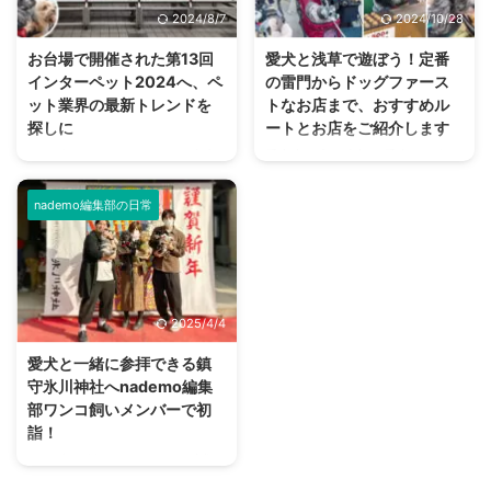
尾山や、山を駆け登るワンコたち
ワンコと一緒に心霊スポットに行
2024/8/7
2024/10/28
の一日をレポートします！ 東京
ってみることにしました。 夏の
都八王子市の高尾山 高尾山は東
暑さを吹き飛ばす、背筋がゾッと
お台場で開催された第13回
愛犬と浅草で遊ぼう！定番
京都八王子市にある標高599mの
冷えてしまいそうな企画を決行し
インターペット2024へ、ペ
の雷門からドッグファース
山で、富士山の6分の1ほどの高
ます。 ワンコには幽霊が見える
ット業界の最新トレンドを
トなお店まで、おすすめル
さ。 日本国内で登山ができる山
のか 古来より犬には幽霊が見え
探しに
ートとお店をご紹介します
の中でも、登りやすさから非常に
るとか、亡くなったワンコが守護
2024年4月4日から7日まで東京
愛犬家の方は大切な愛犬と、色々
人気が高いことで知られていま
霊となるなど、スピリチュアル的
ビッグサイトで開催されたペット
なところにお出かけしているかと
す。 すぐ近くに電車と高速道 ...
な話が尽きない動物です。 では
の祭典「インターペット」に参加
思います。 そこで今回ご紹介し
ワンコに人間には見え ...
nademo編集部の日常
してきました。 朝、開始時間に
たいのが浅草です。 実は浅草
行ったものの入り口は長蛇の列。
は、ワンコと一緒に楽しめるとこ
多くの来場者に混じってわんこや
ろがとっても多いんですよ！ 本
ニャンコもたくさん来ていた、大
記事では、愛犬との浅草を楽しむ
盛況イベントのレポートをお届け
プランをご紹介していきます。
2025/4/4
します。 インターペットとは ペ
愛犬と浅草を散策するルートにつ
ットにまつわるフードやグッズの
いて 今回は効率よく回るため、
愛犬と一緒に参拝できる鎮
展示会・インターペットは、国内
上記のルートで愛犬と浅草を散策
守氷川神社へnademo編集
最大のペットイベントです。「人
して行きます。 お車の方は、近
部ワンコ飼いメンバーで初
とペットの豊かな暮らし」をテー
くに雷門地下駐車場がありますの
詣！
マに毎年、開催されています。
で（上記画像、緑の箇所）ここに
2024年が始まり、nademo編集
2023年には600社以上がブース
車を止められます。 ルート概要
部で愛犬を連れて初詣に行こうと
出展し連日、多くの来場者で賑わ
スタートは雷門からです。 浅草