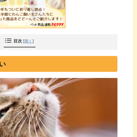
目次
[
開く
]
い