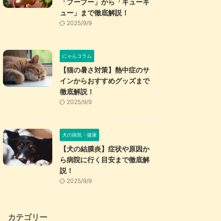
「プープー」から「キューキ
ュー」まで徹底解説！
2025/9/9
にゃんコラム
【猫の暑さ対策】熱中症のサ
インからおすすめグッズまで
徹底解説！
2025/9/9
犬の病気・健康
【犬の結膜炎】症状や原因か
ら病院に行く目安まで徹底解
説！
2025/9/9
カテゴリー