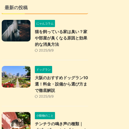
最新の投稿
にゃんコラム
猫を飼っている家は臭い？家
や部屋が臭くなる原因と効果
的な消臭方法
2025/9/9
ドッグラン
大阪のおすすめドッグラン10
選！料金・設備から選び方ま
で徹底解説
2025/9/9
小動物のこと
チンチラの鳴き声の種類｜