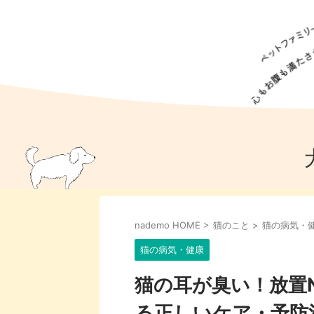
犬の食事
猫の食事
ドッグフード
犬種
猫種
キャッ
犬
猫
犬のこと
猫のこと
ペットフー
nademo HOME
>
猫のこと
>
猫の病気・
犬のしつけ
猫のしつけ
犬のアイ
猫のアイ
猫の病気・健康
猫の耳が臭い！放置
る正しいケア・予防