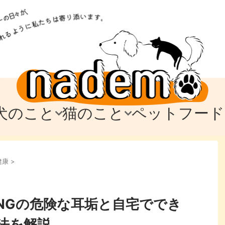
犬のこと
猫のこと
ペットフード
トフード
のお迎え
のお迎え
犬の飼育費・値段
猫の飼育費・値段
なでもごはん
犬の病気・健康
猫の病気・健康
ド
健康
>
テム
テム
愛犬とお出かけ
愛猫とお出かけ
愛犬とのお別れ
愛猫とのお別れ
わ
に
NGの危険な耳垢と自宅ででき
法を解説