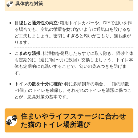
具体的な対策
目隠しと通気性の両立:
猫用トイレカバーや、DIYで囲いを作
る場合でも、空気の循環を妨げないように通気口を設けるな
ど工夫しましょう。密閉しすぎると匂いがこもり、猫も嫌が
ります。
こまめな清掃:
排泄物を発見したらすぐに取り除き、猫砂全体
も定期的に（週に1回〜月に数回）交換しましょう。トイレ本
体も定期的に丸洗いすることで、匂いの染みつきを防げま
す。
トイレの数を十分に確保:
特に多頭飼育の場合、「猫の頭数
+1個」のトイレを確保し、それぞれのトイレを清潔に保つこ
とが、悪臭対策の基本です。
住まいやライフステージに合わせ
た猫のトイレ場所選び