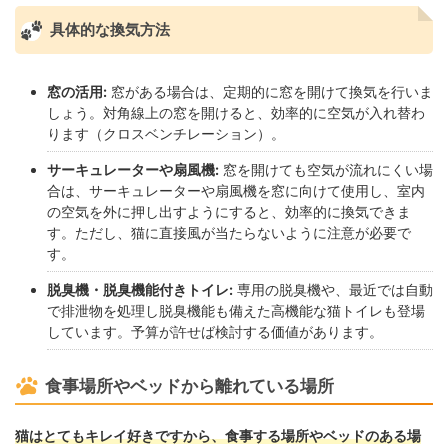
具体的な換気方法
窓の活用:
窓がある場合は、定期的に窓を開けて換気を行いま
しょう。対角線上の窓を開けると、効率的に空気が入れ替わ
ります（クロスベンチレーション）。
サーキュレーターや扇風機:
窓を開けても空気が流れにくい場
合は、サーキュレーターや扇風機を窓に向けて使用し、室内
の空気を外に押し出すようにすると、効率的に換気できま
す。ただし、猫に直接風が当たらないように注意が必要で
す。
脱臭機・脱臭機能付きトイレ:
専用の脱臭機や、最近では自動
で排泄物を処理し脱臭機能も備えた高機能な猫トイレも登場
しています。予算が許せば検討する価値があります。
食事場所やベッドから離れている場所
猫はとてもキレイ好きですから、食事する場所やベッドのある場