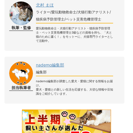
北村 まほ
ライター/愛玩動物救命士/犬猫行動アナリスト/
猫疾病予防管理士/ペット災害危機管理士
執筆・監修
愛玩動物救命士・犬猫行動アナリスト・猫疾病予防管理
士・ペット災害危機管理士3級などの資格を持ち、「犬と
猫のために書く！」をモットーに、犬猫専門ライターとし
て活動中。
nademo編集部
編集部
nademo編集部が調査した愛犬・愛猫に関する情報をお届
け。
担当執筆者
愛犬・愛猫との新しい生活を応援する、大切な情報や豆知
識をご紹介しています。