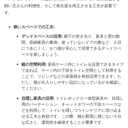
飼い主さんの利便性、そして衛生面を両立させる工夫が必要で
す。
狭いスペースでの工夫:
デッドスペースの活用:
廊下の突き当り、家具と壁の隙
間、収納家具の裏側、使っていないドアの奥など、人目
につきにくく、かつ猫が安心して排泄できるデッドスペ
ースを探しましょう。
縦の空間利用:
多段ケージ内にトイレを設置できるタイプ
であれば、ケージ内の下段をトイレ空間として利用する
ことで、リビングなどの床面積を有効活用できます。た
だし、猫が出入りしやすい設計になっているかを確認し
てください。
目隠し家具の活用:
トイレボックス一体型家具や、目隠し
用のパーテーション、キャットタワーの下段スペースな
どを利用して、トイレを隠しつつインテリアに溶け込ま
せる工夫も有効です。この際、猫が窮屈に感じない十分
な広さと、通気性を確保することが重要です。