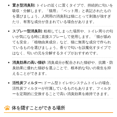
置き型消臭剤:
トイレの近くに置くタイプで、持続的に匂いを
吸収・分解します。「猫用」「ペット用」と表記されたもの
を選びましょう。人間用の消臭剤は猫にとって刺激が強すぎ
たり、有害な成分が含まれている場合があります。
スプレー型消臭剤:
粗相してしまった場所や、トイレ周りの匂
いが気になる時に直接スプレーして使用します。「猫が舐め
ても安全」「植物由来成分」など、猫に無害な成分で作られ
ているものを選びましょう。香りで匂いを誤魔化すタイプで
はなく、匂いの元を分解するタイプがおすすめです。
消臭効果の高い猫砂:
消臭成分が配合された猫砂や、抗菌・防
臭効果に優れた猫砂を選ぶことで、根本的な匂いの発生を抑
えることができます。
活性炭フィルター:
ドーム型トイレやシステムトイレの場合、
活性炭フィルターが付属しているものもあります。フィルタ
ーを定期的に交換することで高い消臭効果を維持できます。
体を隠すことができる場所