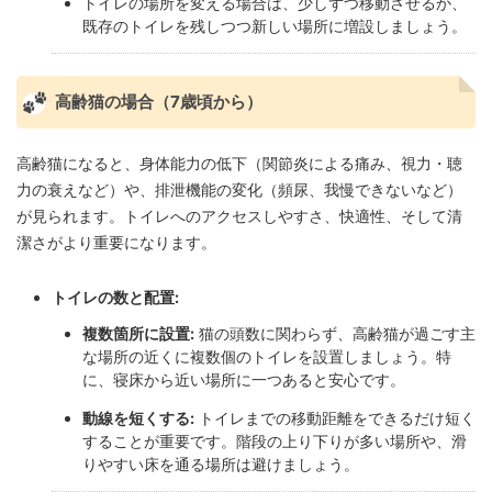
トイレの場所を変える場合は、少しずつ移動させるか、
既存のトイレを残しつつ新しい場所に増設しましょう。
高齢猫の場合（7歳頃から）
高齢猫になると、身体能力の低下（関節炎による痛み、視力・聴
力の衰えなど）や、排泄機能の変化（頻尿、我慢できないなど）
が見られます。トイレへのアクセスしやすさ、快適性、そして清
潔さがより重要になります。
トイレの数と配置:
複数箇所に設置:
猫の頭数に関わらず、高齢猫が過ごす主
な場所の近くに複数個のトイレを設置しましょう。特
に、寝床から近い場所に一つあると安心です。
動線を短くする:
トイレまでの移動距離をできるだけ短く
することが重要です。階段の上り下りが多い場所や、滑
りやすい床を通る場所は避けましょう。