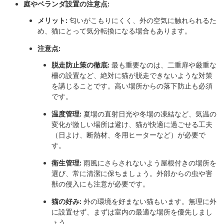
庭やベランダ設置の注意点:
メリット:
匂いがこもりにくく、外の空気に触れられるた
め、猫にとって気分転換になる場合もあります。
注意点:
脱走防止策の徹底:
最も重要なのは、二重扉や厳重な
柵の設置など、絶対に猫が脱走できないような対策
を講じることです。高い場所からの落下防止も必須
です。
温度管理:
夏場の直射日光や冬場の凍結など、気温の
変化が激しい場所は避け、猫が快適に過ごせる工夫
（日よけ、断熱材、冬用ヒーターなど）が必要で
す。
衛生管理:
雨風にさらされないよう屋根付きの場所を
選び、常に清潔に保ちましょう。外部からの虫や害
獣の侵入にも注意が必要です。
猫の好み:
外の環境を好まない猫もいます。無理に外
に設置せず、まずは室内の最適な場所を優先しまし
ょう。