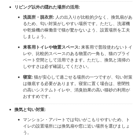
リビング以外の隠れた場所の活用:
洗面所・脱衣所:
人の出入りが比較的少なく、換気扇があ
るため、匂い対策がしやすい場所です。ただし、洗濯機
や乾燥機の稼働音で猫が驚かないよう、設置場所を工夫
しましょう。
来客用トイレや物置スペース:
来客用で普段使わないトイ
レや、比較的スペースのある物置の一角も、猫のプライ
ベート空間として活用できます。ただし、換気と清掃の
しやすさは必ず確認してください。
寝室:
猫が安心して過ごせる場所の一つですが、匂い対策
は徹底する必要があります。寝室に置く場合は、密閉性
の高いシステムトイレや、消臭効果の高い猫砂の利用が
おすすめです。
換気と匂い対策:
マンション・アパートでは匂いがこもりやすいため、ト
イレの設置場所には換気扇や窓に近い場所を選びましょ
う。