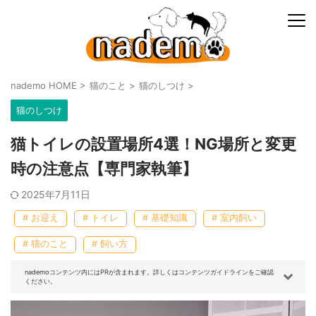
nademo HOME
>
猫のこと
>
猫のしつけ
>
猫のしつけ
猫トイレの設置場所4選！NG場所と変更
時の注意点【専門家執筆】
2025年7月11日
# お迎え
# トイレ
# 基礎知識
# 室内飼い
# 猫のこと
# 飼い方
nademoコンテンツ内にはPRが含まれます。詳しくはコンテンツガイドラインをご確認
ください。