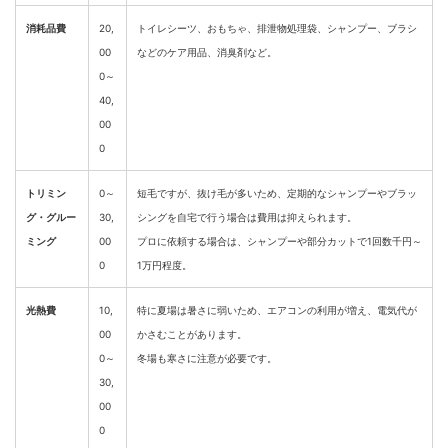
消耗品費
20,
トイレシーツ、おもちゃ、排泄物処理袋、シャンプー、ブラシ
00
などのケア用品、消臭剤など。
0～
40,
00
0
トリミン
0～
短毛ですが、抜け毛が多いため、定期的なシャンプーやブラッ
グ・グルー
30,
シングを自宅で行う場合は費用は抑えられます。
ミング
00
プロに依頼する場合は、シャンプーや部分カットで1回数千円～
0
1万円程度。
光熱費
10,
特に夏場は暑さに弱いため、エアコンの利用が増え、電気代が
00
かさむことがあります。
0～
冬場も寒さに注意が必要です。
30,
00
0