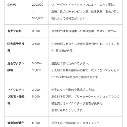
生体代
200,000
ブリーダーやペットショップによって大きく変動。
～
血統、親犬のチャンピオン歴、健康状態、毛色の希少
500,000
性によって価格差が出ます。
畜犬登録料
3,000
居住地の地方自治体への登録費用。生涯で一度のみ。
狂犬病予防接
3,500
生後91日を過ぎたら接種が義務付けられています。毎
種
年1回接種が必要。
混合ワクチン
5,000～
感染症予防のためのワクチン。
接種
10,000
子犬期に複数回接種が必要で、成犬になってからも年
に1回程度の追加接種が推奨されます。
マイクロチッ
3,000～
迷子になった際の身元確認に有効。
プ装着・登録
5,000
2022年6月以降、ブリーダーやペットショップでの犬
料
猫販売にはマイクロチップ装着が義務化。
別途登録料がかかります。
健康診断費用
5,000～
お迎え前に獣医師による全身チェック。