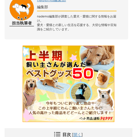
編集部
nademo編集部が調査した愛犬・愛猫に関する情報をお届
け。
担当執筆者
愛犬・愛猫との新しい生活を応援する、大切な情報や豆知
識をご紹介しています。
目次
[
開く
]