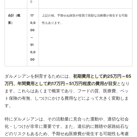
0
合計（概
17
上記の他、予期せぬ病気や怪我で高額な治療費が発生する可能
算）
0,0
性もあります。
00
～
51
0,0
00
ダルメシアンを飼育するためには、
初期費用として約25万円～65
万円、年間費用として約17万円～51万円程度の費用が目安
となり
ます。これらはあくまで概算であり、フードの質、医療費、ペッ
ト保険の有無、しつけにかける費用などによって大きく変動しま
す。
特にダルメシアンは、その活動量に見合った運動や、適切な社会
化・しつけが非常に重要です。また、遺伝的に難聴や尿路結石な
どのリスクもあるため、予期せぬ医療費が発生する可能性も考慮