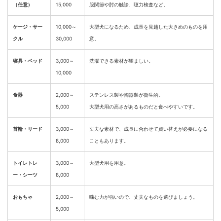
（任意）
15,000
股関節や肘の触診、聴力検査など。
ケージ・サー
10,000～
大型犬になるため、成長を見越した大きめのものを用
クル
30,000
意。
寝具・ベッド
3,000～
洗濯できる素材が望ましい。
10,000
食器
2,000～
ステンレス製や陶器製が衛生的。
5,000
大型犬用の高さがあるものだと食べやすいです。
首輪・リード
3,000～
丈夫な素材で、成長に合わせて買い替えが必要になる
8,000
こともあります。
トイレトレ
3,000～
大型犬用を用意。
ー・シーツ
8,000
おもちゃ
2,000～
噛む力が強いので、丈夫なものを選びましょう。
5,000