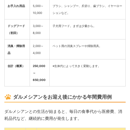
お手入れ用品
5,000～
ブラシ、シャンプー、爪切り、歯ブラシ、イヤーロー
10,000
ションなど。
ドッグフード
3,000～
子犬用フード。まずは少量から。
（初回）
8,000
消臭・掃除用
2,000～
ペット用の消臭スプレーや掃除用具。
品
4,000
合計（概算）
250,000
※生体代によって大きく変動します。
～
650,000
ダルメシアンをお迎え後にかかる年間費用例
ダルメシアンとの生活が始まると、毎日の食事代から医療費、消
耗品代など、継続的に費用が発生します。