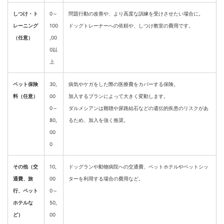
しつけ・ト
0～
問題行動の改善や、より高度な訓練を受けさせたい場合に。
レーニング
100
ドッグトレーナーへの依頼や、しつけ教室の費用です。
（任意）
,00
0以
上
ペット保険
30,
病気やケガをした際の医療費をカバーする保険。
料（任意）
00
加入するプランによって大きく変動します。
0～
ダルメシアンは難聴や尿路結石などの遺伝的疾患のリスクがあ
80,
るため、加入を強く推奨。
00
0
その他（交
10,
ドッグランや動物病院への交通費、ペットホテルやペットシッ
通費、旅
00
ターを利用する場合の費用など。
行、ペット
0～
ホテルな
50,
ど）
00