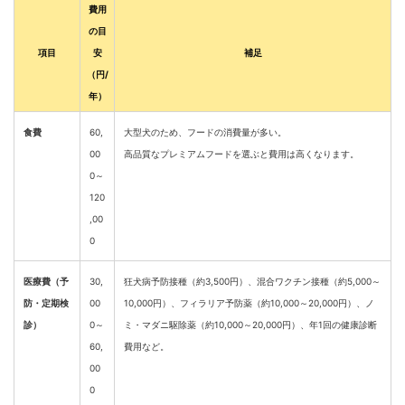
費用
の目
項目
安
補足
（円/
年）
食費
60,
大型犬のため、フードの消費量が多い。
00
高品質なプレミアムフードを選ぶと費用は高くなります。
0～
120
,00
0
医療費（予
30,
狂犬病予防接種（約3,500円）、混合ワクチン接種（約5,000～
防・定期検
00
10,000円）、フィラリア予防薬（約10,000～20,000円）、ノ
診）
0～
ミ・マダニ駆除薬（約10,000～20,000円）、年1回の健康診断
60,
費用など。
00
0