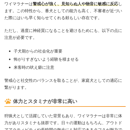
ワイマラナーは
警戒心が強く、見知らぬ人や物音に敏感に反応
し
ます。この特性から、番犬としての能力も高く、不審者が近づい
た際にはいち早く知らせてくれる頼もしい存在です。
ただし、過度に神経質になることを避けるためにも、以下の点に
注意が必要です。
子犬期からの社会化が重要
怖がりすぎないよう経験を積ませる
来客時の吠え癖に注意
警戒心と社交性のバランスを取ることが、家庭犬としての適応に
繋がります。
体力とスタミナが非常に高い
狩猟犬として活躍していた背景もあり、ワイマラナーは非常に体
力がありスタミナも抜群です。日々の運動はもちろん、アウトド
アアクティビティや長時間の散歩にも対応できるタフさが魅力で