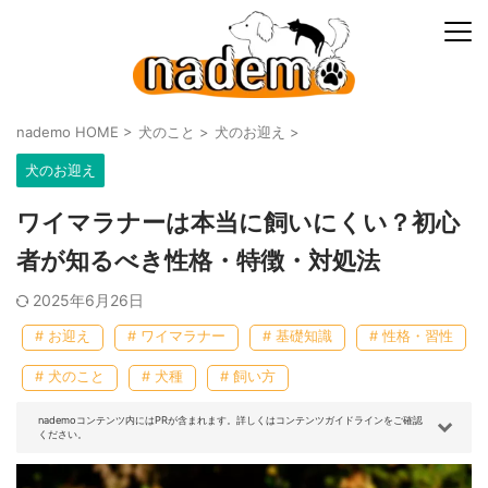
nademo HOME
>
犬のこと
>
犬のお迎え
>
犬のお迎え
ワイマラナーは本当に飼いにくい？初心
者が知るべき性格・特徴・対処法
2025年6月26日
# お迎え
# ワイマラナー
# 基礎知識
# 性格・習性
# 犬のこと
# 犬種
# 飼い方
nademoコンテンツ内にはPRが含まれます。詳しくはコンテンツガイドラインをご確認
ください。