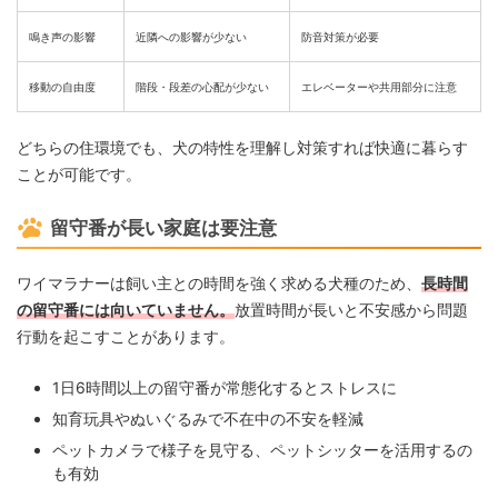
鳴き声の影響
近隣への影響が少ない
防音対策が必要
移動の自由度
階段・段差の心配が少ない
エレベーターや共用部分に注意
どちらの住環境でも、犬の特性を理解し対策すれば快適に暮らす
ことが可能です。
留守番が長い家庭は要注意
ワイマラナーは飼い主との時間を強く求める犬種のため、
長時間
の留守番には向いていません。
放置時間が長いと不安感から問題
行動を起こすことがあります。
1日6時間以上の留守番が常態化するとストレスに
知育玩具やぬいぐるみで不在中の不安を軽減
ペットカメラで様子を見守る、ペットシッターを活用するの
も有効