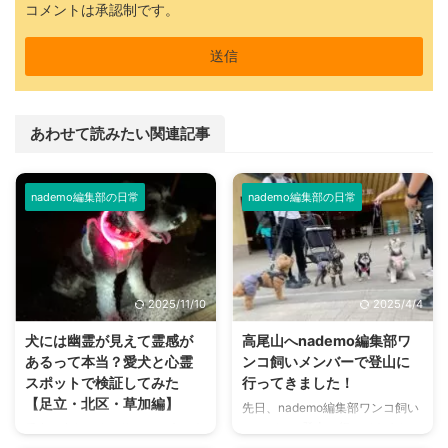
コメントは承認制です。
あわせて読みたい関連記事
nademo編集部の日常
nademo編集部の日常
2025/11/10
2025/4/4
犬には幽霊が見えて霊感が
高尾山へnademo編集部ワ
あるって本当？愛犬と心霊
ンコ飼いメンバーで登山に
スポットで検証してみた
行ってきました！
【足立・北区・草加編】
先日、nademo編集部ワンコ飼い
メンバーで登山に行ってきまし
愛犬が突如、人も物もない方を向
た！ 登ったのは観光客からの登