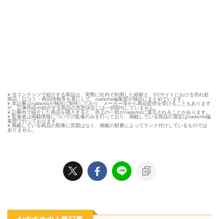
※ 当コンテンツで紹介する商品は、実際に社内で利用した経験と、ECサイトにおける売れ筋
商品・口コミ・商品情報等を基にして、nademo編集部が独自にまとめています。
※ 本記事はnademoが独自に制作しており、メーカー等から商品提供を受けることもあります
が、記事内容や紹介する商品の意思決定には一切関与していません。
※ 記事内で紹介した商品を購入すると、売上の一部がnademoに還元されることがあります。
※ 監修者は掲載情報についての監修のみを行っており、掲載している商品の選定はnademo編
集部で行っております。
※ 掲載している商品の順番に意図はなく、掲載の順番によってランク付けしているものでは
ありません。