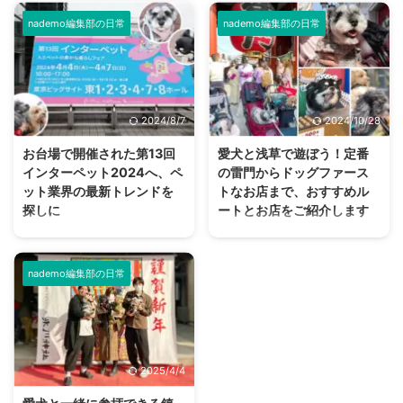
いて唸りだしたり吠えたりした！
山者も多く、令和2年に日本遺産
このようなことを経験をしたり見
nademo編集部の日常
nademo編集部の日常
に認定された東京都八王子市にあ
たことがある方は、多いのではな
る「高尾山」。 私以外のメンバ
いでしょうか？ 「まさか…何かが
ーは登山経験者でしたが、ワンコ
見えている？…」 これは検証して
と行くのは初めてとのこと。 高
みたいと思い、nademo編集部の
尾山や、山を駆け登るワンコたち
ワンコと一緒に心霊スポットに行
2024/8/7
2024/10/28
の一日をレポートします！ 東京
ってみることにしました。 夏の
都八王子市の高尾山 高尾山は東
暑さを吹き飛ばす、背筋がゾッと
お台場で開催された第13回
愛犬と浅草で遊ぼう！定番
京都八王子市にある標高599mの
冷えてしまいそうな企画を決行し
インターペット2024へ、ペ
の雷門からドッグファース
山で、富士山の6分の1ほどの高
ます。 ワンコには幽霊が見える
ット業界の最新トレンドを
トなお店まで、おすすめル
さ。 日本国内で登山ができる山
のか 古来より犬には幽霊が見え
探しに
ートとお店をご紹介します
の中でも、登りやすさから非常に
るとか、亡くなったワンコが守護
2024年4月4日から7日まで東京
愛犬家の方は大切な愛犬と、色々
人気が高いことで知られていま
霊となるなど、スピリチュアル的
ビッグサイトで開催されたペット
なところにお出かけしているかと
す。 すぐ近くに電車と高速道 ...
な話が尽きない動物です。 では
の祭典「インターペット」に参加
思います。 そこで今回ご紹介し
ワンコに人間には見え ...
nademo編集部の日常
してきました。 朝、開始時間に
たいのが浅草です。 実は浅草
行ったものの入り口は長蛇の列。
は、ワンコと一緒に楽しめるとこ
多くの来場者に混じってわんこや
ろがとっても多いんですよ！ 本
ニャンコもたくさん来ていた、大
記事では、愛犬との浅草を楽しむ
盛況イベントのレポートをお届け
プランをご紹介していきます。
2025/4/4
します。 インターペットとは ペ
愛犬と浅草を散策するルートにつ
ットにまつわるフードやグッズの
いて 今回は効率よく回るため、