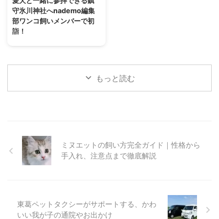
愛犬と一緒に参拝できる鎮
展示会・インターペットは、国内
上記のルートで愛犬と浅草を散策
守氷川神社へnademo編集
最大のペットイベントです。「人
して行きます。 お車の方は、近
部ワンコ飼いメンバーで初
とペットの豊かな暮らし」をテー
くに雷門地下駐車場がありますの
詣！
マに毎年、開催されています。
で（上記画像、緑の箇所）ここに
2024年が始まり、nademo編集
2023年には600社以上がブース
車を止められます。 ルート概要
部で愛犬を連れて初詣に行こうと
出展し連日、多くの来場者で賑わ
スタートは雷門からです。 浅草
いう話が挙がりました。 私を含
いました。 13回目 ...
寺を目指しつつ、犬猫用品店であ
めて個々に毎年行っているようで
...
もっと読む
すが、みんなで行くのは初めての
試みです。 今回、初詣の場所と
して選んだのは埼玉県川口市に鎮
座する鎮守氷川神社（ちんじゅひ
かわじんじゃ）。 飼い主3人、ワ
ンコ4頭で参拝してきた様子をレ
ポートします！ 愛犬と一緒に参
ミヌエットの飼い方完全ガイド｜性格から
拝できる鎮守氷川神社って？
手入れ、注意点まで徹底解説
「氷川神社」という名前は、お聞
きしたことがある方も多いのでは
ないでしょうか。 実はこの氷川
神社、関東を中心に全国に300社
ほどあり、鎮守氷川神社 ...
東葛ペットタクシーがサポートする、かわ
いい我が子の通院やお出かけ