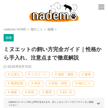
nademo HOME
>
猫のこと
>
猫種
>
猫種
ミヌエットの飼い方完全ガイド｜性格か
ら手入れ、注意点まで徹底解説
2025年8月15日
# お迎え
# ミヌエット
# 値段・価格
# 健康
# 基礎知識
# 寿命
# 性格・習性
# 猫のこと
# 猫種
# 病気
# 費用
# 飼い方
nademoコンテンツ内にはPRが含まれます。詳しくはコンテンツガイドラインをご確認
ください。