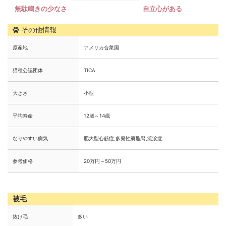
その他情報
原産地
アメリカ合衆国
猫種公認団体
TICA
大きさ
小型
平均寿命
12歳～14歳
なりやすい病気
肥大型心筋症,多発性嚢胞腎,流涙症
参考価格
20万円～50万円
被毛
抜け毛
多い