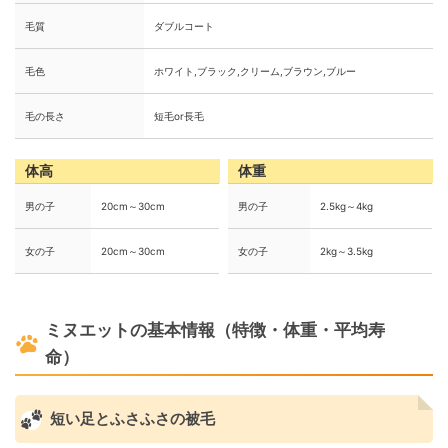
毛質
ダブルコート
毛色
ホワイト,ブラック,クリーム,ブラウン,ブルー
毛の長さ
短毛or長毛
体高
体重
男の子
20cm～30cm
男の子
2.5kg～4kg
女の子
20cm～30cm
女の子
2kg～3.5kg
ミヌエットの基本情報（特徴・体重・平均寿
命）
短い足とふさふさの被毛