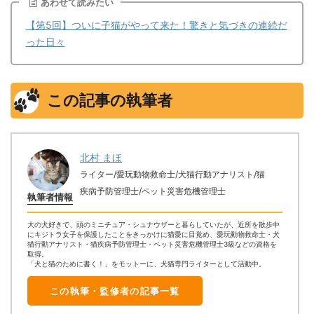
あわせて読みたい
【第5回】ついに子猫がやって来た！驚きと気づきの連続だ
った日々
この記事の執筆者
北村 まほ
ライター/愛玩動物救命士/犬猫行動アナリスト/猫
疾病予防管理士/ペット災害危機管理士
執筆者情報
大の犬好きで、頭のミニチュア・シュナウザーと暮らしていたが、近所を散歩中
にキジトラ女子を保護したことをきっかけに猫愛に目覚め、愛玩動物救命士・犬
猫行動アナリスト・猫疾病予防管理士・ペット災害危機管理士3級などの資格を
取得。
「犬と猫のために書く！」をモットーに、犬猫専門ライターとして活動中。
この執筆・監修者の記事一覧