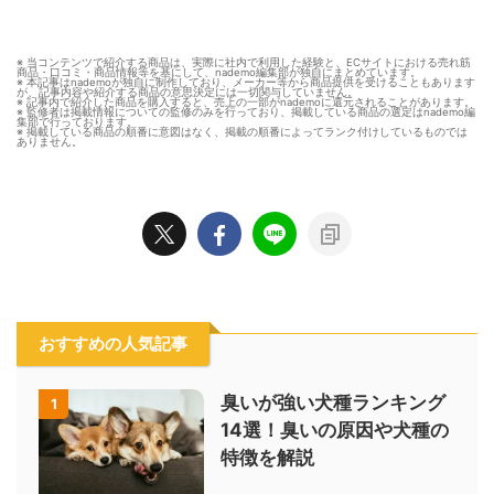
※ 当コンテンツで紹介する商品は、実際に社内で利用した経験と、ECサイトにおける売れ筋
商品・口コミ・商品情報等を基にして、nademo編集部が独自にまとめています。
※ 本記事はnademoが独自に制作しており、メーカー等から商品提供を受けることもあります
が、記事内容や紹介する商品の意思決定には一切関与していません。
※ 記事内で紹介した商品を購入すると、売上の一部がnademoに還元されることがあります。
※ 監修者は掲載情報についての監修のみを行っており、掲載している商品の選定はnademo編
集部で行っております。
※ 掲載している商品の順番に意図はなく、掲載の順番によってランク付けしているものでは
ありません。
おすすめの人気記事
臭いが強い犬種ランキング
1
14選！臭いの原因や犬種の
特徴を解説