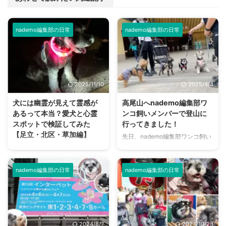
nademo編集部の日常
nademo編集部の日常
2025/11/10
2025/4/4
犬には幽霊が見えて霊感が
高尾山へnademo編集部ワ
あるって本当？愛犬と心霊
ンコ飼いメンバーで登山に
スポットで検証してみた
行ってきました！
【足立・北区・草加編】
先日、nademo編集部ワンコ飼い
メンバーで登山に行ってきまし
愛犬が突如、人も物もない方を向
た！ 登ったのは観光客からの登
いて唸りだしたり吠えたりした！
山者も多く、令和2年に日本遺産
このようなことを経験をしたり見
nademo編集部の日常
nademo編集部の日常
に認定された東京都八王子市にあ
たことがある方は、多いのではな
る「高尾山」。 私以外のメンバ
いでしょうか？ 「まさか…何かが
ーは登山経験者でしたが、ワンコ
見えている？…」 これは検証して
と行くのは初めてとのこと。 高
みたいと思い、nademo編集部の
尾山や、山を駆け登るワンコたち
ワンコと一緒に心霊スポットに行
2024/8/7
2024/10/28