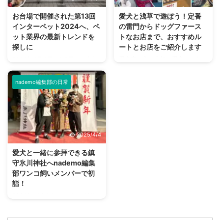
の一日をレポートします！ 東京
ってみることにしました。 夏の
都八王子市の高尾山 高尾山は東
暑さを吹き飛ばす、背筋がゾッと
お台場で開催された第13回
愛犬と浅草で遊ぼう！定番
京都八王子市にある標高599mの
冷えてしまいそうな企画を決行し
インターペット2024へ、ペ
の雷門からドッグファース
山で、富士山の6分の1ほどの高
ます。 ワンコには幽霊が見える
ット業界の最新トレンドを
トなお店まで、おすすめル
さ。 日本国内で登山ができる山
のか 古来より犬には幽霊が見え
探しに
ートとお店をご紹介します
の中でも、登りやすさから非常に
るとか、亡くなったワンコが守護
2024年4月4日から7日まで東京
愛犬家の方は大切な愛犬と、色々
人気が高いことで知られていま
霊となるなど、スピリチュアル的
ビッグサイトで開催されたペット
なところにお出かけしているかと
す。 すぐ近くに電車と高速道 ...
な話が尽きない動物です。 では
の祭典「インターペット」に参加
思います。 そこで今回ご紹介し
ワンコに人間には見え ...
nademo編集部の日常
してきました。 朝、開始時間に
たいのが浅草です。 実は浅草
行ったものの入り口は長蛇の列。
は、ワンコと一緒に楽しめるとこ
多くの来場者に混じってわんこや
ろがとっても多いんですよ！ 本
ニャンコもたくさん来ていた、大
記事では、愛犬との浅草を楽しむ
盛況イベントのレポートをお届け
プランをご紹介していきます。
2025/4/4
します。 インターペットとは ペ
愛犬と浅草を散策するルートにつ
ットにまつわるフードやグッズの
いて 今回は効率よく回るため、
愛犬と一緒に参拝できる鎮
展示会・インターペットは、国内
上記のルートで愛犬と浅草を散策
守氷川神社へnademo編集
最大のペットイベントです。「人
して行きます。 お車の方は、近
部ワンコ飼いメンバーで初
とペットの豊かな暮らし」をテー
くに雷門地下駐車場がありますの
詣！
マに毎年、開催されています。
で（上記画像、緑の箇所）ここに
2024年が始まり、nademo編集
2023年には600社以上がブース
車を止められます。 ルート概要
部で愛犬を連れて初詣に行こうと
出展し連日、多くの来場者で賑わ
スタートは雷門からです。 浅草
いう話が挙がりました。 私を含
いました。 13回目 ...
寺を目指しつつ、犬猫用品店であ