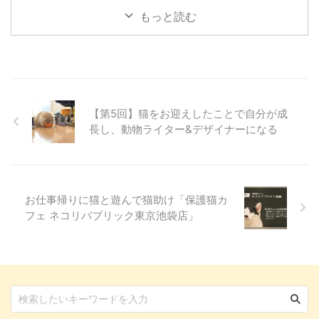
めて個々に毎年行っているようで
...
もっと読む
すが、みんなで行くのは初めての
試みです。 今回、初詣の場所と
して選んだのは埼玉県川口市に鎮
座する鎮守氷川神社（ちんじゅひ
かわじんじゃ）。 飼い主3人、ワ
ンコ4頭で参拝してきた様子をレ
ポートします！ 愛犬と一緒に参
【第5回】猫をお迎えしたことで自分が成
拝できる鎮守氷川神社って？
長し、動物ライター&デザイナーになる
「氷川神社」という名前は、お聞
きしたことがある方も多いのでは
ないでしょうか。 実はこの氷川
神社、関東を中心に全国に300社
ほどあり、鎮守氷川神社 ...
お仕事帰りに猫と遊んで猫助け「保護猫カ
フェ ネコリパブリック東京池袋店」