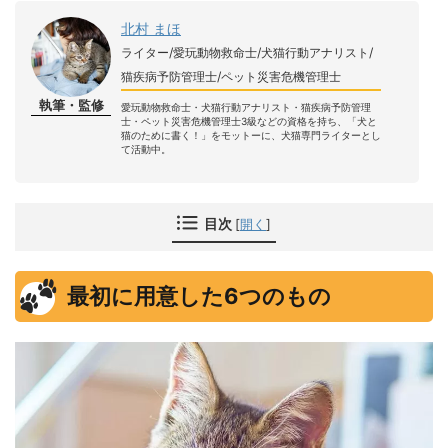
北村 まほ
ライター/愛玩動物救命士/犬猫行動アナリスト/
猫疾病予防管理士/ペット災害危機管理士
執筆・監修
愛玩動物救命士・犬猫行動アナリスト・猫疾病予防管理
士・ペット災害危機管理士3級などの資格を持ち、「犬と
猫のために書く！」をモットーに、犬猫専門ライターとし
て活動中。
目次
[
開く
]
最初に用意した6つのもの