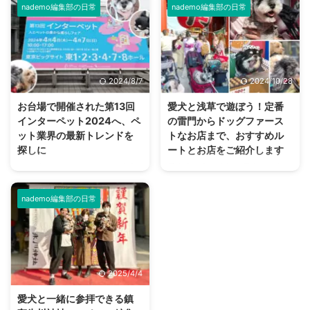
山者も多く、令和2年に日本遺産
このようなことを経験をしたり見
nademo編集部の日常
nademo編集部の日常
に認定された東京都八王子市にあ
たことがある方は、多いのではな
る「高尾山」。 私以外のメンバ
いでしょうか？ 「まさか…何かが
ーは登山経験者でしたが、ワンコ
見えている？…」 これは検証して
と行くのは初めてとのこと。 高
みたいと思い、nademo編集部の
尾山や、山を駆け登るワンコたち
ワンコと一緒に心霊スポットに行
2024/8/7
2024/10/28
の一日をレポートします！ 東京
ってみることにしました。 夏の
都八王子市の高尾山 高尾山は東
暑さを吹き飛ばす、背筋がゾッと
お台場で開催された第13回
愛犬と浅草で遊ぼう！定番
京都八王子市にある標高599mの
冷えてしまいそうな企画を決行し
インターペット2024へ、ペ
の雷門からドッグファース
山で、富士山の6分の1ほどの高
ます。 ワンコには幽霊が見える
ット業界の最新トレンドを
トなお店まで、おすすめル
さ。 日本国内で登山ができる山
のか 古来より犬には幽霊が見え
探しに
ートとお店をご紹介します
の中でも、登りやすさから非常に
るとか、亡くなったワンコが守護
2024年4月4日から7日まで東京
愛犬家の方は大切な愛犬と、色々
人気が高いことで知られていま
霊となるなど、スピリチュアル的
ビッグサイトで開催されたペット
なところにお出かけしているかと
す。 すぐ近くに電車と高速道 ...
な話が尽きない動物です。 では
の祭典「インターペット」に参加
思います。 そこで今回ご紹介し
ワンコに人間には見え ...
nademo編集部の日常
してきました。 朝、開始時間に
たいのが浅草です。 実は浅草
行ったものの入り口は長蛇の列。
は、ワンコと一緒に楽しめるとこ
多くの来場者に混じってわんこや
ろがとっても多いんですよ！ 本
ニャンコもたくさん来ていた、大
記事では、愛犬との浅草を楽しむ
盛況イベントのレポートをお届け
プランをご紹介していきます。
2025/4/4
します。 インターペットとは ペ
愛犬と浅草を散策するルートにつ
ットにまつわるフードやグッズの
いて 今回は効率よく回るため、
愛犬と一緒に参拝できる鎮
展示会・インターペットは、国内
上記のルートで愛犬と浅草を散策