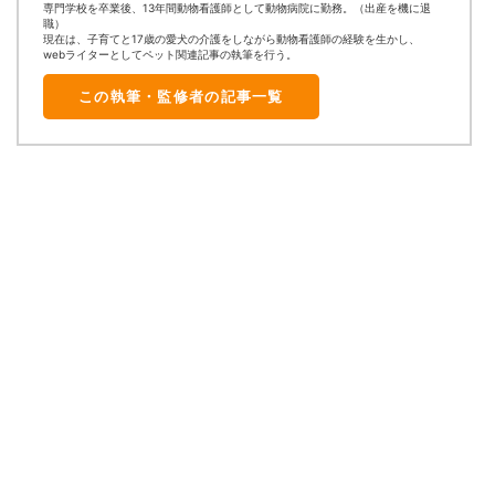
専門学校を卒業後、13年間動物看護師として動物病院に勤務。（出産を機に退
職）
現在は、子育てと17歳の愛犬の介護をしながら動物看護師の経験を生かし、
webライターとしてペット関連記事の執筆を行う。
この執筆・監修者の記事一覧