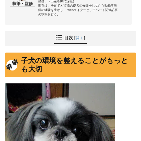
勤務。（出産を機に退職）
執筆・監修
現在は、子育てと17歳の愛犬の介護をしながら動物看護
師の経験を生かし、 webライターとしてペット関連記事
の執筆を行う。
目次
[
開く
]
子犬の環境を整えることがもっと
も大切