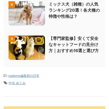
ミックス犬（雑種）の人気
4
ランキング20選！各犬種の
特徴や性格は？
【専門家監修】安くて安全
5
なキャットフードの見分け
方｜おすすめ16選と選び方
-
nademo編集部の日常
-
中矢 めぐみ