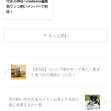
守氷川神社へnademo編集
最大のペットイベントです。「人
して行きます。 お車の方は、近
部ワンコ飼いメンバーで初
とペットの豊かな暮らし」をテー
くに雷門地下駐車場がありますの
詣！
マに毎年、開催されています。
で（上記画像、緑の箇所）ここに
2024年が始まり、nademo編集
2023年には600社以上がブース
車を止められます。 ルート概要
部で愛犬を連れて初詣に行こうと
出展し連日、多くの来場者で賑わ
スタートは雷門からです。 浅草
いう話が挙がりました。 私を含
いました。 13回目 ...
寺を目指しつつ、犬猫用品店であ
めて個々に毎年行っているようで
...
もっと読む
すが、みんなで行くのは初めての
試みです。 今回、初詣の場所と
して選んだのは埼玉県川口市に鎮
座する鎮守氷川神社（ちんじゅひ
かわじんじゃ）。 飼い主3人、ワ
ンコ4頭で参拝してきた様子をレ
ポートします！ 愛犬と一緒に参
【第5回】ついに子猫がやって来た！驚き
拝できる鎮守氷川神社って？
と気づきの連続だった日々
「氷川神社」という名前は、お聞
きしたことがある方も多いのでは
ないでしょうか。 実はこの氷川
神社、関東を中心に全国に300社
ほどあり、鎮守氷川神社 ...
犬の飼い方の完全ガイド！お迎えする前と
後に必要なもの一覧