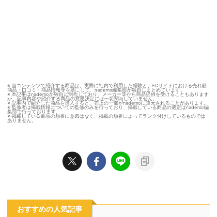
※ 当コンテンツで紹介する商品は、実際に社内で利用した経験と、ECサイトにおける売れ筋
商品・口コミ・商品情報等を基にして、nademo編集部が独自にまとめています。
※ 本記事はnademoが独自に制作しており、メーカー等から商品提供を受けることもあります
が、記事内容や紹介する商品の意思決定には一切関与していません。
※ 記事内で紹介した商品を購入すると、売上の一部がnademoに還元されることがあります。
※ 監修者は掲載情報についての監修のみを行っており、掲載している商品の選定はnademo編
集部で行っております。
※ 掲載している商品の順番に意図はなく、掲載の順番によってランク付けしているものでは
ありません。
おすすめの人気記事