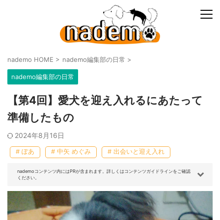
nademo HOME
>
nademo編集部の日常
>
nademo編集部の日常
【第4回】愛犬を迎え入れるにあたって
準備したもの
2024年8月16日
# ぽあ
# 中矢 めぐみ
# 出会いと迎え入れ
nademoコンテンツ内にはPRが含まれます。詳しくはコンテンツガイドラインをご確認
ください。