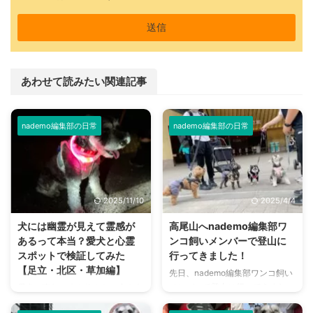
あわせて読みたい関連記事
nademo編集部の日常
nademo編集部の日常
2025/11/10
2025/4/4
犬には幽霊が見えて霊感が
高尾山へnademo編集部ワ
あるって本当？愛犬と心霊
ンコ飼いメンバーで登山に
スポットで検証してみた
行ってきました！
【足立・北区・草加編】
先日、nademo編集部ワンコ飼い
メンバーで登山に行ってきまし
愛犬が突如、人も物もない方を向
た！ 登ったのは観光客からの登
いて唸りだしたり吠えたりした！