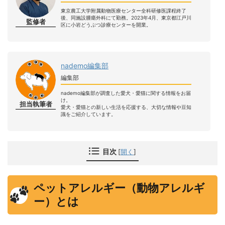
東京農工大学附属動物医療センター全科研修医課程終了
後、同施設腫瘍外科にて勤務。2023年4月、東京都江戸川
監修者
区に小岩どうぶつ診療センターを開業。
nademo編集部
編集部
nademo編集部が調査した愛犬・愛猫に関する情報をお届
け。
担当執筆者
愛犬・愛猫との新しい生活を応援する、大切な情報や豆知
識をご紹介しています。
目次
[
開く
]
ペットアレルギー（動物アレルギ
ー）とは