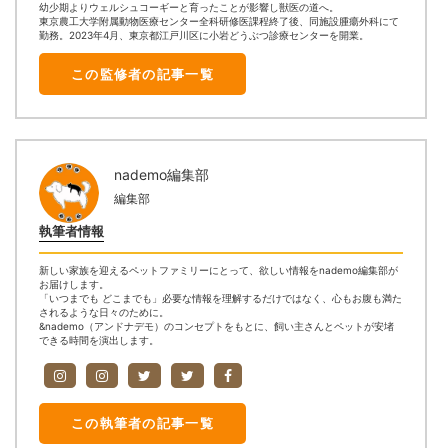
幼少期よりウェルシュコーギーと育ったことが影響し獣医の道へ。
東京農工大学附属動物医療センター全科研修医課程終了後、同施設腫瘍外科にて
勤務。2023年4月、東京都江戸川区に小岩どうぶつ診療センターを開業。
この監修者の記事一覧
nademo編集部
編集部
執筆者情報
新しい家族を迎えるペットファミリーにとって、欲しい情報をnademo編集部が
お届けします。
「いつまでも どこまでも」必要な情報を理解するだけではなく、心もお腹も満た
されるような日々のために。
&nademo（アンドナデモ）のコンセプトをもとに、飼い主さんとペットが安堵
できる時間を演出します。
この執筆者の記事一覧