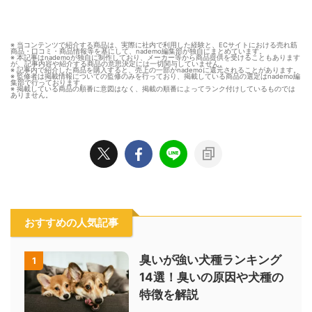
※ 当コンテンツで紹介する商品は、実際に社内で利用した経験と、ECサイトにおける売れ筋
商品・口コミ・商品情報等を基にして、nademo編集部が独自にまとめています。
※ 本記事はnademoが独自に制作しており、メーカー等から商品提供を受けることもあります
が、記事内容や紹介する商品の意思決定には一切関与していません。
※ 記事内で紹介した商品を購入すると、売上の一部がnademoに還元されることがあります。
※ 監修者は掲載情報についての監修のみを行っており、掲載している商品の選定はnademo編
集部で行っております。
※ 掲載している商品の順番に意図はなく、掲載の順番によってランク付けしているものでは
ありません。
おすすめの人気記事
臭いが強い犬種ランキング
1
14選！臭いの原因や犬種の
特徴を解説