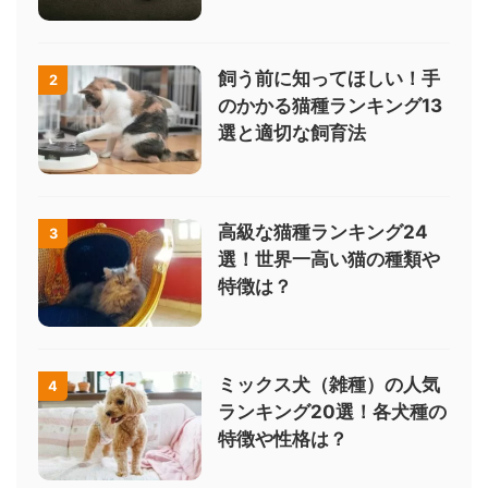
飼う前に知ってほしい！手
2
のかかる猫種ランキング13
選と適切な飼育法
高級な猫種ランキング24
3
選！世界一高い猫の種類や
特徴は？
ミックス犬（雑種）の人気
4
ランキング20選！各犬種の
特徴や性格は？