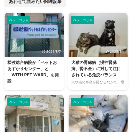
あわせて読みたい関連記事
ペットコラム
ペットコラム
2025/8/7
2025/8/4
松波総合病院が「ペットお
犬猫の腎臓病（慢性腎臓
あずかりセンター」と
病、腎不全）に対して注目
「WITH PET WARD」を開
されている免疫バランス
設
犬や猫の寿命が延びるなかで、増
加している病気のひとつが「腎臓
「ペットがいるから入院できな
病（慢性腎臓病・腎不全）」で
い」——そんな声に応えるべく、
す。特に高齢のペットに多く見ら
「2025年4月、社会医療法人蘇西
ペットコラム
ペットコラム
れ、進行すると命に関わる重大な
厚生会（岐阜県羽島郡笠松町、理
疾患です。 本記事では、犬や猫
事長：松波英寿）は運営する松波
における腎臓病の基礎知識から、
総合病院（岐阜県羽島郡笠松町）
具体的な症状、治療法、予防法ま
に、日本で初めて病院附設の「ペ
でをわかりやすくご紹介します。
ットおあずかりセンター（Your