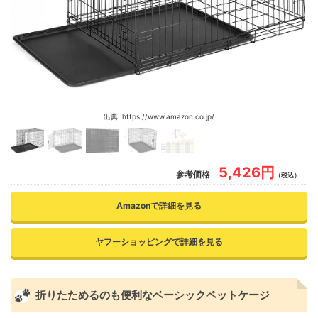
ペットフェンス ドア付 vo406695
フェザーストア
4,800円
Amazon
yahoo!
21
ペット用折り畳みケージ オリジナル収納ケース付き
FEANDREA
7,074円
Amazon
yahoo!
楽天
22
ペットサークル PDC002G01
リッチェル
12,278円
Amazon
yahoo!
楽天
23
もっとお掃除簡単サークル90-60
出典 :https://www.amazon.co.jp/
vidaXL
24,900円
Amazon
yahoo!
24
犬用ケージ 両開きドア付き
5,426円
参考価格
（税込）
Amazonで詳細を見る
ヤフーショッピングで詳細を見る
折りたためるのも便利なベーシックペットケージ