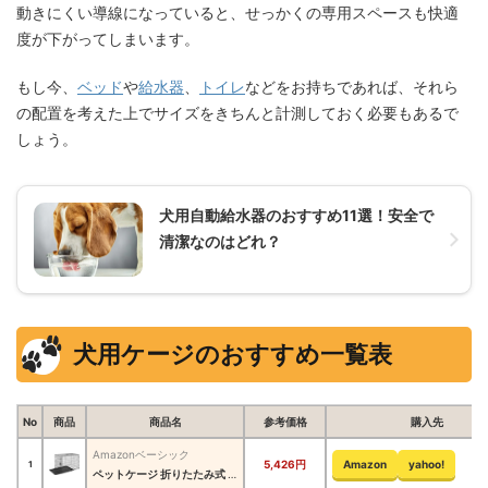
動きにくい導線になっていると、せっかくの専用スペースも快適
度が下がってしまいます。
もし今、
ベッド
や
給水器
、
トイレ
などをお持ちであれば、それら
の配置を考えた上でサイズをきちんと計測しておく必要もあるで
しょう。
犬用自動給水器のおすすめ11選！安全で
清潔なのはどれ？
犬用ケージのおすすめ一覧表
No
商品
商品名
参考価格
購入先
Amazonベーシック
5,426円
Amazon
yahoo!
1
ペットケージ 折りたたみ式 トレー付き