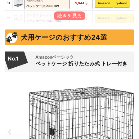
FEANDREA
5,944円
Amazon
yahoo!
11
ペットケージ PPD30W
アイリスオーヤマ
7,590円
Amazon
yahoo!
楽天
12
ルームケージ RKG-700L
Petrasia
15,960円
Amazon
yahoo!
13
犬用ケージのおすすめ24選
ペット用サークル ドア付 vo414904
アイリスオーヤマ
7,980円
Amazon
yahoo!
楽天
14
システムサークルトレー付き STS-600TN
Amazonベーシック
No.1
アイリスオーヤマ
ペットケージ 折りたたみ式 トレー付き
7,160円
Amazon
yahoo!
楽天
15
ペットサークル 折りたたみ ‎CI-604E
ペティオ（Petio）
24,728円
Amazon
yahoo!
16
トイレのしつけが出来る ドッグルームサークル 2Way スタンダード ‎W24981
アイリスオーヤマ
8,640円
Amazon
楽天市場
17
犬猫ケージ 折りたたみ OKE-750R
アドメイト
6,580円
Amazon
yahoo!
楽天
18
2ドアパピーサークル
アイリスオーヤマ
16,800円
Amazon
yahoo!
楽天
19
ペットサークル ‎CLS-1130Y
VENTOTA
4,980円
Amazon
yahoo!
20