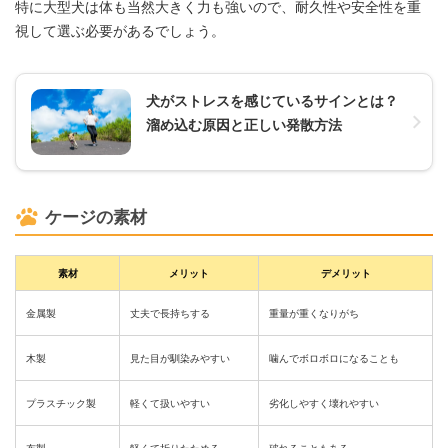
特に大型犬は体も当然大きく力も強いので、耐久性や安全性を重
視して選ぶ必要があるでしょう。
犬がストレスを感じているサインとは？
溜め込む原因と正しい発散方法
ケージの素材
素材
メリット
デメリット
金属製
丈夫で長持ちする
重量が重くなりがち
木製
見た目が馴染みやすい
噛んでボロボロになることも
プラスチック製
軽くて扱いやすい
劣化しやすく壊れやすい