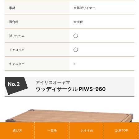
素材
金属製ワイヤー
適合種
全犬種
折りたたみ
◯
ドアロック
◯
キャスター
×
アイリスオーヤマ
No.2
ウッディサークル ‎PIWS-960
選び方
一覧表
おすすめ
記事TOP