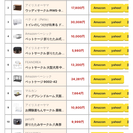
アイリスオーヤマ
17,800円
Amazon
yahoo!
楽天
2
ウッディサークル ‎PIWS-960
ペティオ（Petio）
30,008円
Amazon
yahoo!
楽天
3
トイレのしつけが出来る ドッグルームサークル
Amazonベーシック
10,000円
Amazon
yahoo!
楽天
4
ペットケージ 折りたたみ式 ダブルドア トレー付き
アイリスオーヤマ
5,980円
Amazon
yahoo!
楽天
5
ペットサークル 折りたたみ アウトドア POTS-920A
FEANDREA
13,200円
Amazon
yahoo!
楽天
6
ペットサークル 大型犬用 中型犬用 PPK88G
Amazonベーシック
24,281円
Amazon
yahoo!
7
ペットケージ ‎9002-42
マルカン
7,664円
Amazon
yahoo!
楽天
8
ドッグフレンドルーム 天面フェンス付
アイリスオーヤマ
10,800円
Amazon
yahoo!
楽天
9
お掃除楽ちんサークル 屋根セット P-SS-906
petsfit
9,999円
Amazon
yahoo!
楽天
10
折りたたみサークル 八角形