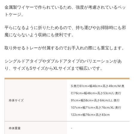
金属製ワイヤーで作られているため、強度が考慮されているペッ
トケージ。
平らになるように折りたためるので、持ち運びやお掃除時にも邪
魔にならないよう収納にも便利です。
取り外せるトレーが付属するのでお手入れの際にも重宝します。
シングルドアタイプやダブルドアタイプのバリエーションがあ
り、サイズもSサイズからXLサイズまで幅広いです。
S:奥行61cm×幅46cm×高さ49cm/M:奥
行76cm×幅48cm×高さ53cm/L:奥行
本体サイズ
91cm×幅58cm×高さ64cm/LL:奥行
107cm×幅71cm×高さ76cm/XL:奥行
122cm×幅76cm×高さ83cm
本体重量
-