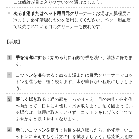
ュは繊維が目に入りやすいので避けましょう。
ぬるま湯またはペット用目元クリーナー：
お湯は人肌程度に
冷まし、必ず清潔なものを使用してください。ペット用品店
で販売されている目元クリーナーも便利です。
【手順】
手を清潔にする：
始める前に石鹸で手を洗い、清潔に保ちま
す。
コットンを湿らせる：
ぬるま湯または目元クリーナーでコッ
トンを湿らせ、軽く絞ります。水が垂れない程度にしましょ
う。
優しく拭き取る：
猫の顔をしっかり支え、目の内側から外側
へ向かって、目やにを優しく拭き取ります。硬く固まってい
る場合は、無理に取ろうとせず、コットンをしばらく当てて
ふやかすと取りやすくなります。
新しいコットンを使う：
片目を拭き取ったら、必ず新しいコ
ットンに替えてもう片方の目を拭きましょう。感染拡大を防