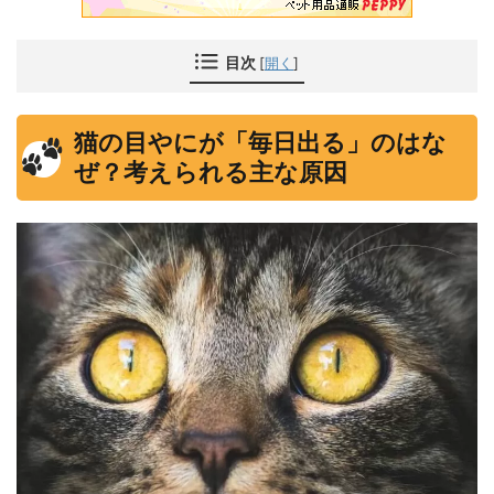
目次
[
開く
]
猫の目やにが「毎日出る」のはな
ぜ？考えられる主な原因