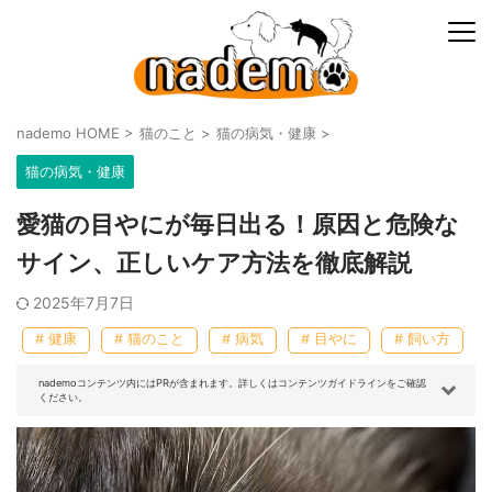
nademo HOME
>
猫のこと
>
猫の病気・健康
>
猫の病気・健康
愛猫の目やにが毎日出る！原因と危険な
サイン、正しいケア方法を徹底解説
2025年7月7日
# 健康
# 猫のこと
# 病気
# 目やに
# 飼い方
nademoコンテンツ内にはPRが含まれます。詳しくはコンテンツガイドラインをご確認
ください。