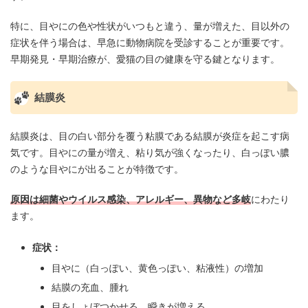
特に、目やにの色や性状がいつもと違う、量が増えた、目以外の
症状を伴う場合は、早急に動物病院を受診することが重要です。
早期発見・早期治療が、愛猫の目の健康を守る鍵となります。
結膜炎
結膜炎は、目の白い部分を覆う粘膜である結膜が炎症を起こす病
気です。目やにの量が増え、粘り気が強くなったり、白っぽい膿
のような目やにが出ることが特徴です。
原因は細菌やウイルス感染、アレルギー、異物など多岐
にわたり
ます。
症状：
目やに（白っぽい、黄色っぽい、粘液性）の増加
結膜の充血、腫れ
目をしょぼつかせる、瞬きが増える