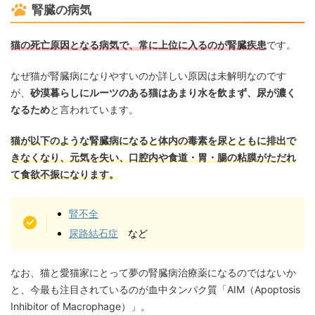
腎臓の病気
猫の死亡原因となる病気で、常に上位に入るのが腎臓疾患
です。
なぜ猫が腎臓病になりやすいのか詳しい原因は未解明なのです
が、
砂漠暮らしにルーツのある猫はあまり水を飲まず、尿が濃く
なるため
と言われています。
猫が以下のような腎臓病になると体内の毒素を尿とともに排出で
きなくなり、元気を失い、口腔内や食道・胃・腸の粘膜がただれ
て食欲不振になります。
腎不全
尿路結石症
など
なお、猫と愛猫家にとって夢の腎臓病治療薬になるのではないか
と、今最も注目されているのが血中タンパク質「AIM（Apoptosis
Inhibitor of Macrophage）」。