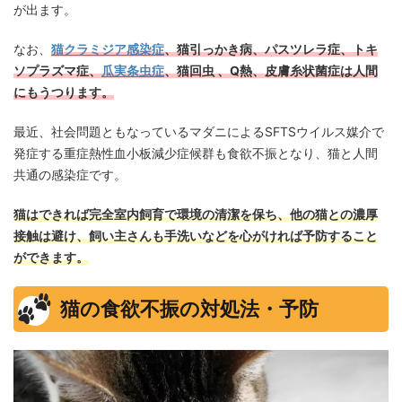
が出ます。
なお、
猫クラミジア感染症
、猫引っかき病、パスツレラ症、トキ
ソプラズマ症、
瓜実条虫症
、猫回虫 、Q熱、皮膚糸状菌症は人間
にもうつります。
最近、社会問題ともなっているマダニによるSFTSウイルス媒介で
発症する重症熱性血小板減少症候群も食欲不振となり、猫と人間
共通の感染症です。
猫はできれば完全室内飼育で環境の清潔を保ち、他の猫との濃厚
接触は避け、飼い主さんも手洗いなどを心がければ予防すること
ができます。
猫の食欲不振の対処法・予防