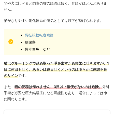
間や犬に比べると肉食の猫の腸管は短く、盲腸がほとんどありま
せん。
猫がなりやすい消化器系の病気としては以下が挙げられます。
胃拡張捻転症候群
腸閉塞
慢性胃炎 など
猫はグルーミングで舐め取った毛を出すため頻繁に吐きますが、1
日に何回も吐く、あるいは連日吐くというのは明らかに体調不良
のサイン
です。
また、
猫の便秘は侮れません。3日以上排便がないのは危険。
外科
手術が必要な巨大結腸症になる可能性もあり、場合によっては命
に関わります。