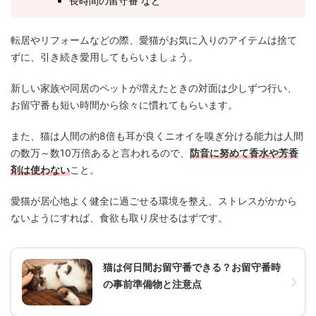
長時間の留守番 など
転居やリフォームなどの際、愛猫がお気に入りのアイテムは捨て
ずに、引き続き愛用してもらいましょう。
新しい家族や同居のペットが増えたときの対面は少しずつ行い、
お留守番も短い時間から徐々に慣れてもらいます。
また、猫は人間の約8倍も耳が良くニオイを嗅ぎ分ける能力は人間
の数万～数10万倍あると言われるので、
防音に努めて香水や芳香
剤は使わない
こと。
愛猫が居心地よく健全に過ごせる環境を整え、ストレスがかから
ないようにすれば、食欲も取り戻せるはずです。
猫は何日間お留守番できる？お留守番時
の事前準備物と注意点