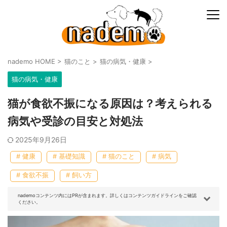
nademo HOME
>
猫のこと
>
猫の病気・健康
>
猫の病気・健康
猫が食欲不振になる原因は？考えられる
病気や受診の目安と対処法
2025年9月26日
# 健康
# 基礎知識
# 猫のこと
# 病気
# 食欲不振
# 飼い方
nademoコンテンツ内にはPRが含まれます。詳しくはコンテンツガイドラインをご確認
ください。