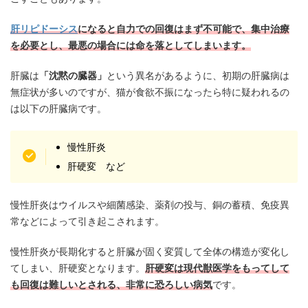
肝リピドーシス
になると自力での回復はまず不可能で、集中治療
を必要とし、最悪の場合には命を落としてしまいます。
肝臓は
「沈黙の臓器」
という異名があるように、初期の肝臓病は
無症状が多いのですが、猫が食欲不振になったら特に疑われるの
は以下の肝臓病です。
慢性肝炎
肝硬変 など
慢性肝炎はウイルスや細菌感染、薬剤の投与、銅の蓄積、免疫異
常などによって引き起こされます。
慢性肝炎が長期化すると肝臓が固く変質して全体の構造が変化し
てしまい、肝硬変となります。
肝硬変は現代獣医学をもってして
も回復は難しいとされる、非常に恐ろしい病気
です。