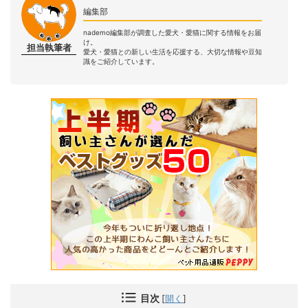
編集部
nademo編集部が調査した愛犬・愛猫に関する情報をお届
け。
担当執筆者
愛犬・愛猫との新しい生活を応援する、大切な情報や豆知
識をご紹介しています。
目次
[
開く
]