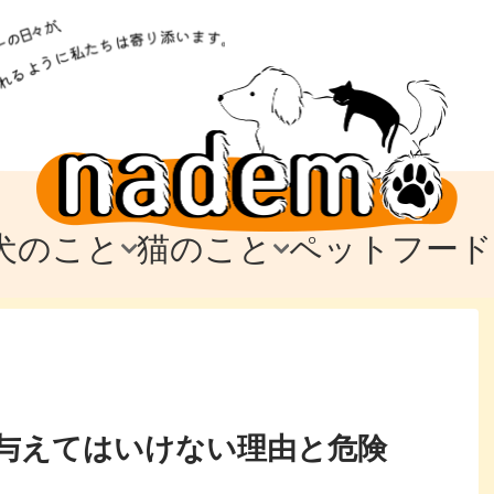
犬のこと
猫のこと
ペットフード
トフード
のお迎え
のお迎え
犬の飼育費・値段
猫の飼育費・値段
なでもごはん
犬の病気・健康
猫の病気・健康
ド
テム
テム
愛犬とお出かけ
愛猫とお出かけ
愛犬とのお別れ
愛猫とのお別れ
わ
に
与えてはいけない理由と危険