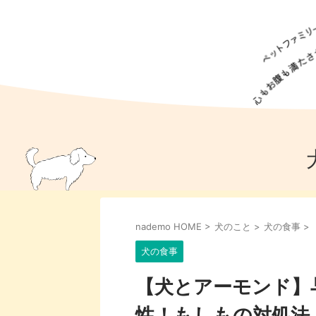
犬の食事
猫の食事
ドッグフード
犬種
猫種
キャッ
犬
猫
犬のこと
猫のこと
ペットフー
nademo HOME
>
犬のこと
>
犬の食事
>
犬のしつけ
猫のしつけ
犬のアイ
猫のアイ
犬の食事
【犬とアーモンド】
性！もしもの対処法