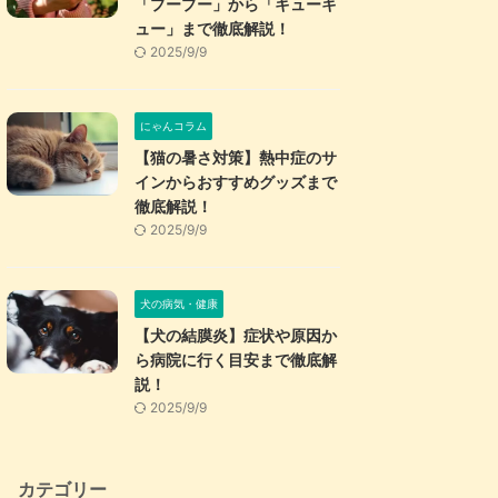
「プープー」から「キューキ
ュー」まで徹底解説！
2025/9/9
にゃんコラム
【猫の暑さ対策】熱中症のサ
インからおすすめグッズまで
徹底解説！
2025/9/9
犬の病気・健康
【犬の結膜炎】症状や原因か
ら病院に行く目安まで徹底解
説！
2025/9/9
カテゴリー