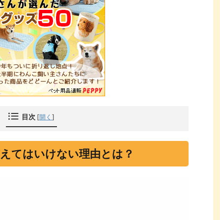
目次
[
開く
]
与えてはいけない理由とは？