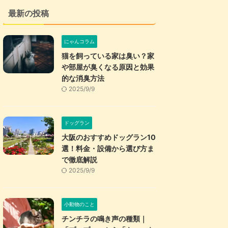
最新の投稿
にゃんコラム
猫を飼っている家は臭い？家
や部屋が臭くなる原因と効果
的な消臭方法
2025/9/9
ドッグラン
大阪のおすすめドッグラン10
選！料金・設備から選び方ま
で徹底解説
2025/9/9
小動物のこと
チンチラの鳴き声の種類｜