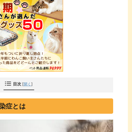
目次
[
開く
]
染症とは