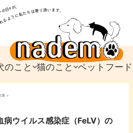
犬のこと
猫のこと
ペットフード
トフード
のお迎え
のお迎え
犬の飼育費・値段
猫の飼育費・値段
なでもごはん
犬の病気・健康
猫の病気・健康
ド
健康
>
テム
テム
愛犬とお出かけ
愛猫とお出かけ
愛犬とのお別れ
愛猫とのお別れ
わ
に
病ウイルス感染症（FeLV）の