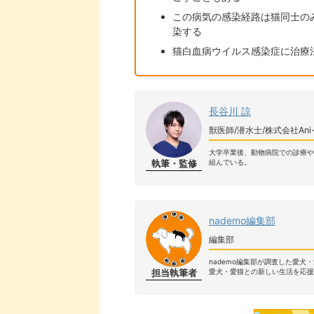
この病気の感染経路は猫同士の
染する
猫白血病ウイルス感染症に治療
長谷川 諒
獣医師/潜水士/株式会社An
大学卒業後、動物病院での診療
執筆・監修
組んでいる。
nademo編集部
編集部
nademo編集部が調査した愛犬
担当執筆者
愛犬・愛猫との新しい生活を応援