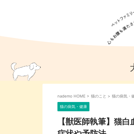
犬の食事
猫の食事
ドッグフード
犬種
猫種
キャッ
犬
猫
犬のこと
猫のこと
ペットフー
nademo HOME
>
猫のこと
>
猫の病気・
犬のしつけ
猫のしつけ
犬のアイ
猫のアイ
猫の病気・健康
【獣医師執筆】猫白血
症状や予防法