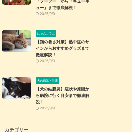
「プープー」から「キューキ
ュー」まで徹底解説！
2025/9/9
にゃんコラム
【猫の暑さ対策】熱中症のサ
インからおすすめグッズまで
徹底解説！
2025/9/9
犬の病気・健康
【犬の結膜炎】症状や原因か
ら病院に行く目安まで徹底解
説！
2025/9/9
カテゴリー