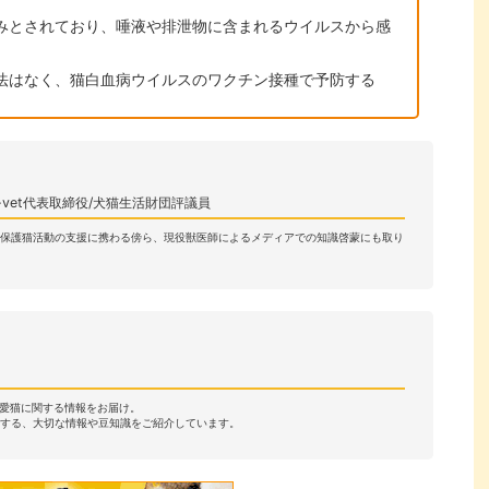
みとされており、唾液や排泄物に含まれるウイルスから感
法はなく、猫白血病ウイルスのワクチン接種で予防する
i-vet代表取締役/犬猫生活財団評議員
や保護猫活動の支援に携わる傍ら、現役獣医師によるメディアでの知識啓蒙にも取り
・愛猫に関する情報をお届け。
する、大切な情報や豆知識をご紹介しています。