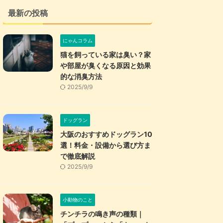
最新の投稿
にゃんコラム
猫を飼っている家は臭い？家
や部屋が臭くなる原因と効果
的な消臭方法
2025/9/9
ドッグラン
大阪のおすすめドッグラン10
選！料金・設備から選び方ま
で徹底解説
2025/9/9
小動物のこと
チンチラの鳴き声の種類｜