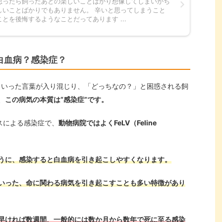
思ったら飼ったあとの楽しいことばかり想像してしまいがち
しいことばかりでもありません。 辛いと思ってしまうこと
とを後悔するようなことだってあります ...
白血病？感染症？
”といった言葉が入り混じり、「どっちなの？」と困惑される飼
、
この病気の本質は“感染症”です。
スによる感染症で、
動物病院ではよくFeLV（Feline
うに、感染すると白血病を引き起こしやすくなります。
いった、命に関わる病気を引き起こすことも多い特徴があり
早ければ数週間、一般的には数か月から数年で死に至る感染