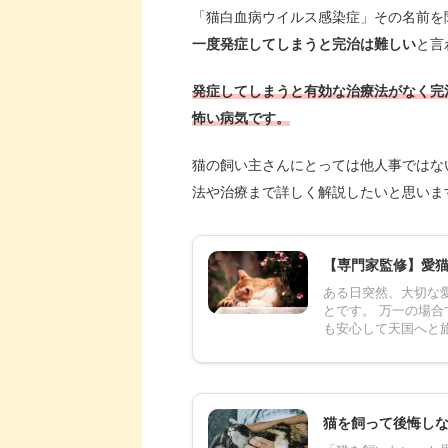
「猫白血病ウイルス感染症」その名前を
一度発症してしまうと完治は難しい
と言
発症してしまうと有効な治療法がなく完
怖い病気です。
猫の飼い主さんにとっては他人事ではな
法や治療まで詳しく解説したいと思いま
【専門家監修】愛
ある日突然、大切な
とです。 万一の場
も安心して天国へと旅
猫を飼って後悔しな