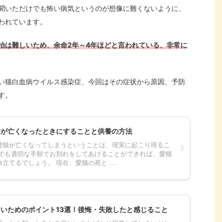
聞いただけでも怖い病気というのが想像に難くないように、
われています。
治は難しいため、余命2年～4年ほどと言われている、非常に
い猫白血病ウイルス感染症、今回はその症状から原因、予防
す。
猫が亡くなったときにすることと供養の方法
愛猫が亡くなってしまうということは、現実に起こり得るこ
合でも適切な手順でお別れをしてあげることができれば、愛猫
立てるでしょう。 現在、愛猫の死と ...
いためのポイント13選！後悔・失敗したと感じること