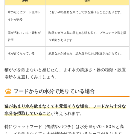
原因
理由
水の近くにフード皿やト
においや衛生面を気にして水を避けることがあります。
イレがある
器が汚れている・素材が
陶器やガラス製の器を好む猫も多く、プラスチック製を嫌
苦手
う傾向があります。
水が古くなっている
新鮮な水が好まれ、汲み置きの水は敬遠されがちです。
猫が水を飲まないと感じたら、まず水の清潔さ・器の種類・設置
場所を見直してみましょう。
フードからの水分で足りている場合
猫があまり水を飲まなくても元気そうな場合、フードから十分な
水分を摂取していること
が考えられます。
特にウェットフード（缶詰やパウチ）は水分量が70～80％と高
く、水を飲まなくても水分補給ができているケースがあります。