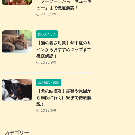
「プープー」から「キューキ
ュー」まで徹底解説！
2025/9/9
にゃんコラム
【猫の暑さ対策】熱中症のサ
インからおすすめグッズまで
徹底解説！
2025/9/9
犬の病気・健康
【犬の結膜炎】症状や原因か
ら病院に行く目安まで徹底解
説！
2025/9/9
カテゴリー