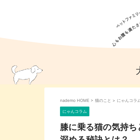
犬の食事
猫の食事
ドッグフード
犬種
猫種
キャッ
犬
猫
犬のこと
猫のこと
ペットフー
nademo HOME
>
猫のこと
>
にゃんコラ
犬のしつけ
猫のしつけ
犬のアイ
猫のアイ
にゃんコラム
膝に乗る猫の気持ち
深める秘訣とは？