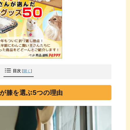
目次
[
開く
]
が膝を選ぶ5つの理由