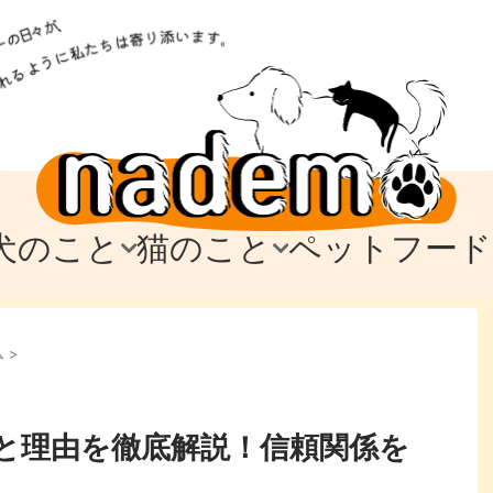
犬のこと
猫のこと
ペットフード
トフード
のお迎え
のお迎え
犬の飼育費・値段
猫の飼育費・値段
なでもごはん
犬の病気・健康
猫の病気・健康
ド
ム
>
テム
テム
愛犬とお出かけ
愛猫とお出かけ
愛犬とのお別れ
愛猫とのお別れ
わ
に
と理由を徹底解説！信頼関係を