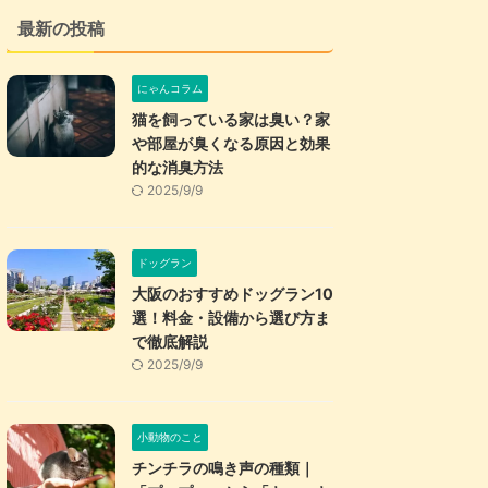
最新の投稿
にゃんコラム
猫を飼っている家は臭い？家
や部屋が臭くなる原因と効果
的な消臭方法
2025/9/9
ドッグラン
大阪のおすすめドッグラン10
選！料金・設備から選び方ま
で徹底解説
2025/9/9
小動物のこと
チンチラの鳴き声の種類｜