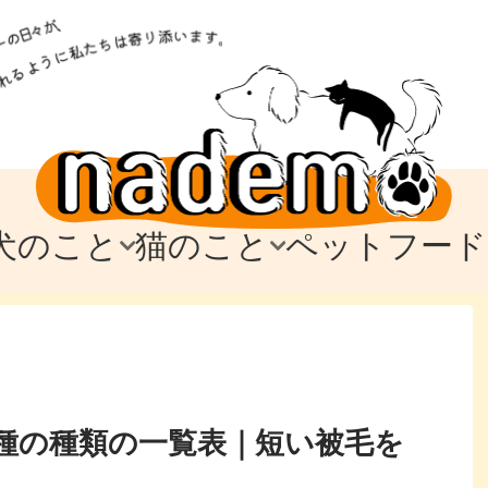
犬のこと
猫のこと
ペットフード
トフード
のお迎え
のお迎え
犬の飼育費・値段
猫の飼育費・値段
なでもごはん
犬の病気・健康
猫の病気・健康
ド
テム
テム
愛犬とお出かけ
愛猫とお出かけ
愛犬とのお別れ
愛猫とのお別れ
わ
に
種の種類の一覧表｜短い被毛を