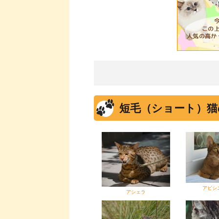
短毛（ショート）猫
アビシ
アシェラ