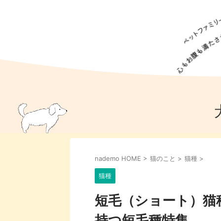
犬の食事
猫の食事
ドッグフード
犬種
猫種
キャッ
犬
猫
犬のこと
猫のこと
ペットフー
nademo HOME
>
猫のこと
>
猫種
>
犬のしつけ
猫のしつけ
犬のアイ
猫のアイ
猫種
短毛（ショート）猫
持つ短毛種特集