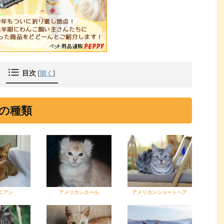
目次
[
開く
]
の種類
ニアン
アメリカンカール
アメリカンショートヘア