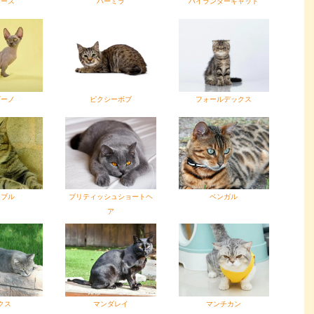
ミーズ
バーミラ
ハイランダーキャット
ビーノ
ピクシーボブ
フォールデックス
ンブル
ブリティッシュショートヘ
ベンガル
ア
クス
マンダレイ
マンチカン