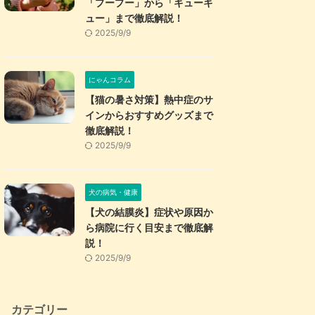
「プープー」から「キューキ
ュー」まで徹底解説！
2025/9/9
にゃんコラム
【猫の暑さ対策】熱中症のサ
インからおすすめグッズまで
徹底解説！
2025/9/9
犬の病気・健康
【犬の結膜炎】症状や原因か
ら病院に行く目安まで徹底解
説！
2025/9/9
カテゴリー