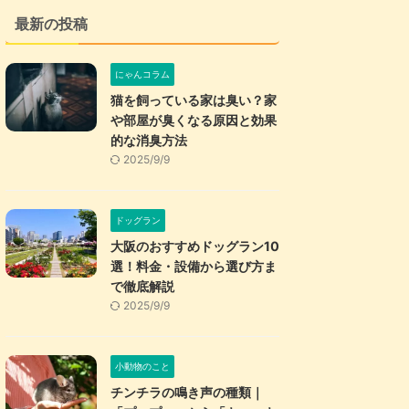
最新の投稿
にゃんコラム
猫を飼っている家は臭い？家
や部屋が臭くなる原因と効果
的な消臭方法
2025/9/9
ドッグラン
大阪のおすすめドッグラン10
選！料金・設備から選び方ま
で徹底解説
2025/9/9
小動物のこと
チンチラの鳴き声の種類｜