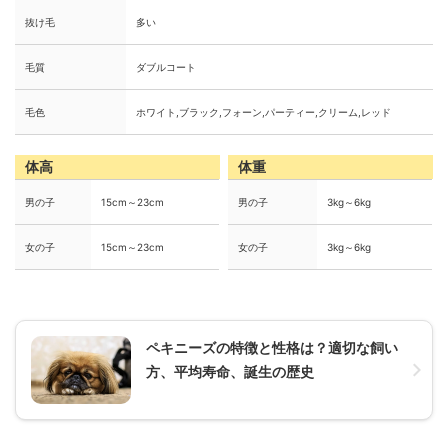
抜け毛
多い
毛質
ダブルコート
毛色
ホワイト,ブラック,フォーン,パーティー,クリーム,レッド
体高
体重
男の子
15cm～23cm
男の子
3kg～6kg
女の子
15cm～23cm
女の子
3kg～6kg
ペキニーズの特徴と性格は？適切な飼い
方、平均寿命、誕生の歴史