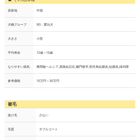
原産地
中国
犬種グループ
9G：愛玩犬
大きさ
小型
平均寿命
12歳～15歳
なりやすい病気
椎間板ヘルニア,尿路結石症,幽門狭窄,乾性角結膜炎,結膜炎,緑内障
参考価格
15万円～30万円
被毛
抜け毛
少ない
毛質
ダブルコート