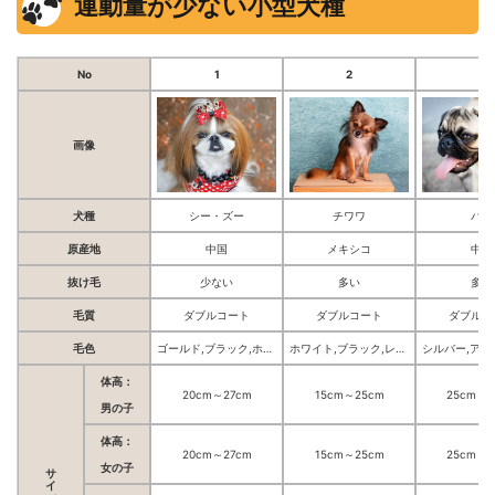
運動量が少ない小型犬種
No
1
2
3
画像
犬種
シー・ズー
チワワ
パグ
原産地
中国
メキシコ
中国
抜け毛
少ない
多い
多い
毛質
ダブルコート
ダブルコート
ダブルコ
毛色
ゴールド,ブラック,ホワイト,ブルー,シャンパン,ホワイト&ゴールド,ホワイト&ブラック
ホワイト,ブラック,レッド,ブルー,チョコレート,クリーム,ブラック&タン
体高：
20cm～27cm
15cm～25cm
25cm～2
男の子
体高：
20cm～27cm
15cm～25cm
25cm～2
サイズ
女の子