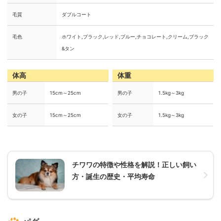
毛質
ダブルコート
毛色
ホワイト,ブラック,レッド,ブルー,チョコレート,クリーム,ブラック
&タン
体高
体重
男の子
15cm～25cm
男の子
1.5kg～3kg
女の子
15cm～25cm
女の子
1.5kg～3kg
チワワの特徴や性格を解説！正しい飼い
方・誕生の歴史・平均寿命