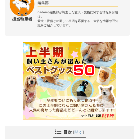
編集部
nademo編集部が調査した愛犬・愛猫に関する情報をお届
け。
担当執筆者
愛犬・愛猫との新しい生活を応援する、大切な情報や豆知
識をご紹介しています。
目次
[
開く
]