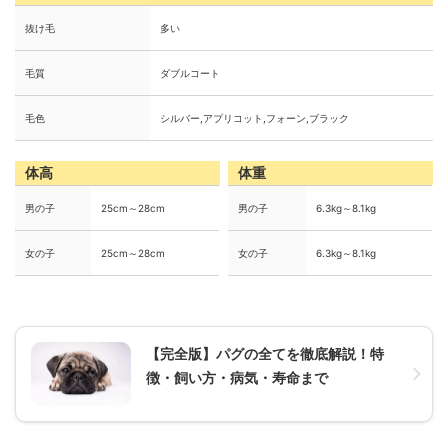
抜け毛
多い
毛質
ダブルコート
毛色
シルバー,アプリコット,フォーン,ブラック
体高
体重
男の子
25cm～28cm
男の子
6.3kg～8.1kg
女の子
25cm～28cm
女の子
6.3kg～8.1kg
【完全版】パグの全てを徹底解説！特
徴・飼い方・病気・寿命まで