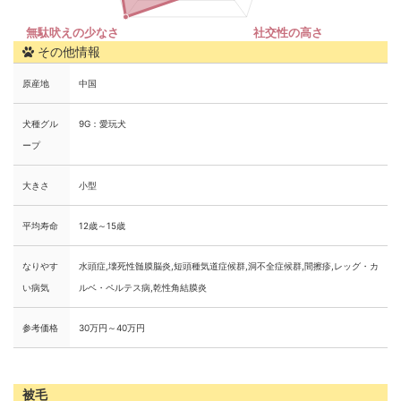
その他情報
原産地
中国
犬種グル
9G：愛玩犬
ープ
大きさ
小型
平均寿命
12歳～15歳
なりやす
水頭症,壊死性髄膜脳炎,短頭種気道症候群,洞不全症候群,間擦疹,レッグ・カ
い病気
ルベ・ペルテス病,乾性角結膜炎
参考価格
30万円～40万円
被毛