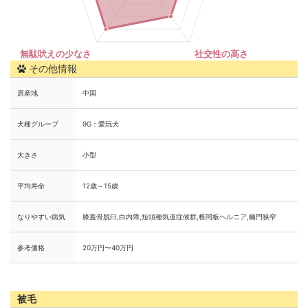
その他情報
原産地
中国
犬種グループ
9G：愛玩犬
大きさ
小型
平均寿命
12歳～15歳
なりやすい病気
膝蓋骨脱臼,白内障,短頭種気道症候群,椎間板ヘルニア,幽門狭窄
参考価格
20万円〜40万円
被毛