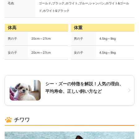
毛色
ゴールド,ブラック,ホワイト,ブルー,シャンパン,ホワイト&ゴール
ド,ホワイト&ブラック
体高
体重
男の子
20cm～27cm
男の子
4.5kg～8kg
女の子
20cm～27cm
女の子
4.5kg～8kg
シー・ズーの特徴を解説！人気の理由、
平均寿命、正しい飼い方など
チワワ