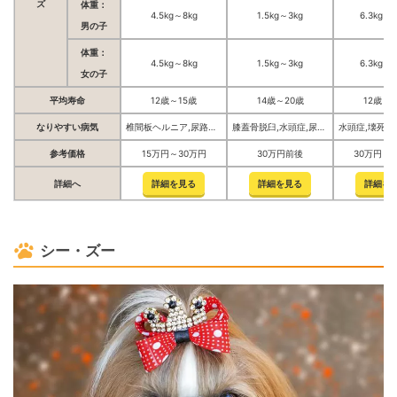
体重：
4.5kg～8kg
1.5kg～3kg
6.3kg～8
男の子
体重：
4.5kg～8kg
1.5kg～3kg
6.3kg～8
女の子
平均寿命
12歳～15歳
14歳～20歳
12歳～1
なりやすい病気
椎間板ヘルニア,尿路結石症,幽門狭窄,乾性角結膜炎,結膜炎,緑内障
膝蓋骨脱臼,水頭症,尿路結石症,気管虚脱,僧帽弁閉鎖不全症
参考価格
15万円～30万円
30万円前後
30万円～
詳細へ
詳細を見る
詳細を見る
詳細を
シー・ズー