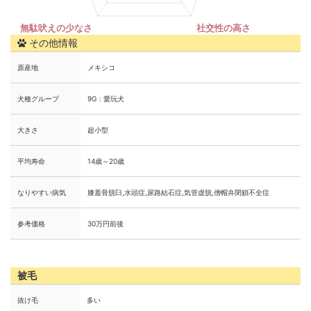
その他情報
原産地
メキシコ
犬種グループ
9G：愛玩犬
大きさ
超小型
平均寿命
14歳～20歳
なりやすい病気
膝蓋骨脱臼,水頭症,尿路結石症,気管虚脱,僧帽弁閉鎖不全症
参考価格
30万円前後
被毛
抜け毛
多い