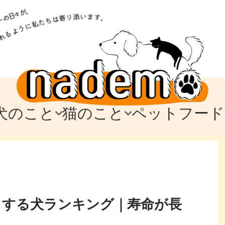
犬のこと
猫のこと
ペットフード
トフード
のお迎え
のお迎え
犬の飼育費・値段
猫の飼育費・値段
なでもごはん
犬の病気・健康
猫の病気・健康
ド
テム
テム
愛犬とお出かけ
愛猫とお出かけ
愛犬とのお別れ
愛猫とのお別れ
わ
に
生きする犬ランキング｜寿命が長