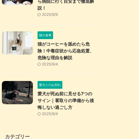
ら病院に行く目安まで徹底解
説！
2025/9/9
猫の食事
猫がコーヒーを舐めたら危
険！中毒症状から応急処置、
危険な理由を解説
2025/9/4
愛犬とのお別れ
愛犬が死ぬ前に見せる7つの
サイン｜看取りの準備から後
悔しない過ごし方
2025/9/4
カテゴリー