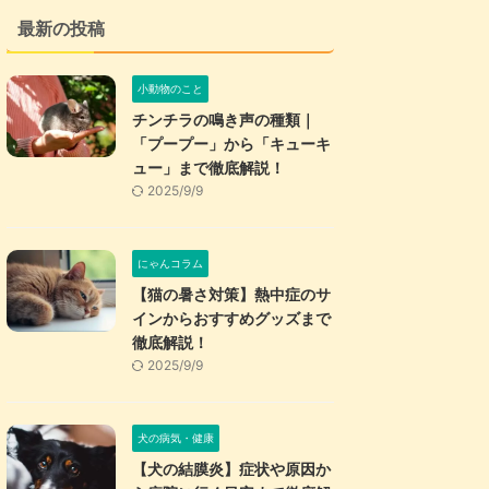
最新の投稿
小動物のこと
チンチラの鳴き声の種類｜
「プープー」から「キューキ
ュー」まで徹底解説！
2025/9/9
にゃんコラム
【猫の暑さ対策】熱中症のサ
インからおすすめグッズまで
徹底解説！
2025/9/9
犬の病気・健康
【犬の結膜炎】症状や原因か