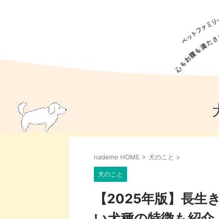
犬の食事
猫の食事
ドッグフード
犬種
猫種
キャッ
犬
猫
犬のこと
猫のこと
ペットフー
nademo HOME
>
犬のこと
>
犬のしつけ
猫のしつけ
犬のアイ
猫のアイ
犬のこと
【2025年版】長
い犬種の特徴も紹介