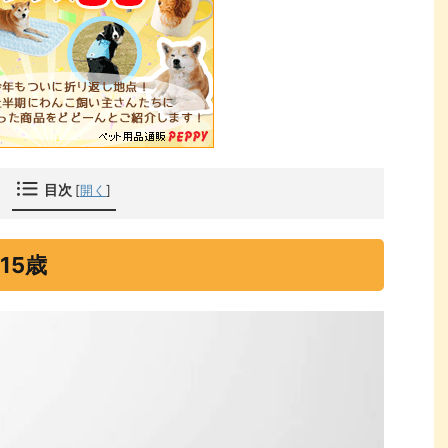
目次
[
開く
]
15歳