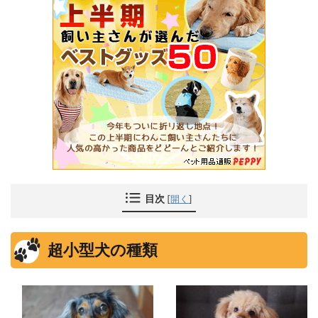
目次
[
開く
]
超小型犬の種類