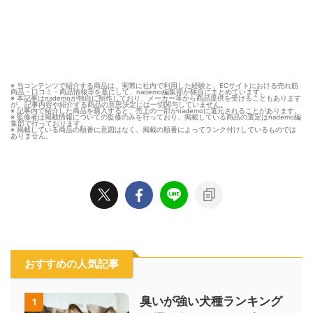
※ 当コンテンツで紹介する商品は、実際に社内で利用した経験と、ECサイトにおける売れ筋
商品・口コミ・商品情報等を基にして、nademo編集部が独自にまとめています。
※ 本記事はnademoが独自に制作しており、メーカー等から商品提供を受けることもあります
が、記事内容や紹介する商品の意思決定には一切関与していません。
※ 記事内で紹介した商品を購入すると、売上の一部がnademoに還元されることがあります。
※ 監修者は掲載情報についての監修のみを行っており、掲載している商品の選定はnademo編
集部で行っております。
※ 掲載している商品の順番に意図はなく、掲載の順番によってランク付けしているものでは
ありません。
おすすめの人気記事
臭いが強い犬種ランキング
1