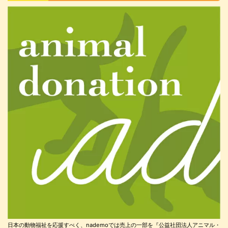
日本の動物福祉を応援すべく、nademoでは売上の一部を『公益社団法人アニマル・