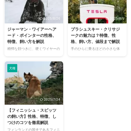
実際に飼うとなると、その特徴や
い？」と疑問に思う方も多いので
性格、どんな飼い方が適している
はないでしょうか。 この記事で
のか、しつけは難しいのかなど、
は、アイリッシュ・ウォーター・
2025/8/26
2025/8/1
気になることがたくさんあります
スパニエルのユニークな魅力や飼
よね。 この記事では、ノルウェ
い方のポイントを詳しく解説しま
ジャーマン・ワイアーヘア
プラシュスキー・クリサジ
ジアン・エルクハウンド・グレー
す。この記事を読めば、この犬種
ード・ポインターの性格、
ークの魅力は？特徴、性
の歴史から、性格、特徴、飼い方
のことがもっとよくわかるはずで
特徴、飼い方を解説
格、飼い方、値段まで解説
のコツ、かかりやすい病気まで、
す。 この記事の結論 アイリッシ
精悍な顔つきに、硬くワイヤーの
手のひらに乗るほどの小さな体
基本情報を網羅的に解説します。
ュ・ウォーター・スパニエルは知
ような被毛を持つジャーマン・ワ
に、クリクリの瞳。まるでぬいぐ
この記事を読めば、ノルウェジア
的で忠実な性格であり、十分な運
イアーヘアード・ポインター。日
るみのような愛らしさで近年注目
ン・エルクハウンド・グレーの ...
動としつけが必要 抜け毛は少 ...
本ではまだあまり知られていない
を集めているプラシュスキー・ク
犬種
犬種ですが、ドイツ原産の優れた
リサジークをご存知でしょうか？
猟犬として、海外では高い人気を
チェコ原産で、世界最小クラスの
誇ります。 その知的で忠実な性
犬種としてギネス世界記録にも認
格と、エネルギッシュな一面を併
定されたことがあるこの犬種は、
せ持つこの犬種を家族に迎えたい
かつてはネズミ捕りとして活躍し
2025/7/24
と考えている方もいるのではない
ていました。 この記事では、そ
でしょうか。 この記事では、ジ
んな魅力あふれるクリサジークの
【フィニッシュ・スピッツ
ャーマン・ワイアーヘアード・ポ
歴史から身体的特徴、性格、そし
の飼い方】性格、特徴、し
インターの魅力から、飼い方のポ
て気になる飼いやすさやしつけの
つけのコツを徹底解説
イント、注意すべき病気までを詳
コツ、どこで出会えるのか、迎え
フィンランドの国犬であるフィニ
しく解説します。 この記事の結
入れる際の値段まで、飼い主さん