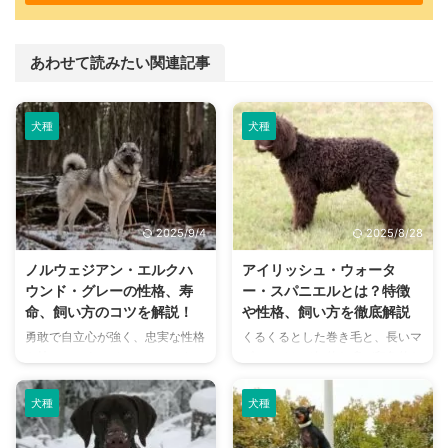
あわせて読みたい関連記事
犬種
犬種
2025/9/4
2025/8/28
ノルウェジアン・エルクハ
アイリッシュ・ウォータ
ウンド・グレーの性格、寿
ー・スパニエルとは？特徴
命、飼い方のコツを解説！
や性格、飼い方を徹底解説
勇敢で自立心が強く、忠実な性格
くるくるとした巻き毛と、長いマ
を持つノルウェジアン・エルクハ
ズル、そして知的な瞳が印象的な
ウンド・グレー。日本ではまだあ
アイリッシュ・ウォーター・スパ
まり馴染みのない犬種ですが、そ
ニエル。 日本ではあまり見かけ
犬種
犬種
の賢さや力強さから、熱心なファ
ない珍しい犬種のため、「どんな
ンに愛されています。 しかし、
犬なんだろう？」「飼うのは難し