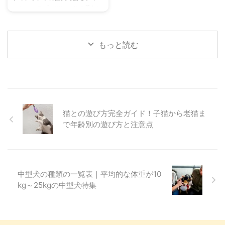
ッシュ・スピッツは、その美しい
論 知的で忠実な性格のため、子
が知りたい情報を徹底的に解説し
赤褐色の被毛と、猟犬としての優
犬期からの継続的なしつけが重要
ます。 プラシュスキー・クリサ
れた能力、そして何よりも特徴的
...
...
な「吠える」ことで知られるユニ
もっと読む
ークな犬種です。 彼らの朗らか
な性格と賢さは多くの人々を魅了
しますが、その一方で、独特の飼
い方やしつけのポイントがあるた
め、迎える前にしっかりと知識を
身につけることが重要です。 こ
の記事では、フィニッシュ・スピ
猫との遊び方完全ガイド！子猫から老猫ま
ッツの歴史や特徴から、家庭犬と
で年齢別の遊び方と注意点
して共に暮らす上での性格や飼い
方の注意点、美しい被毛のケア、
適切な運動量、そして最も重要な
吠えへのしつけのコツまで、あら
...
中型犬の種類の一覧表｜平均的な体重が10
kg～25kgの中型犬特集