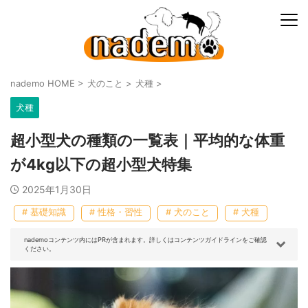
nademo HOME
>
犬のこと
>
犬種
>
犬種
超小型犬の種類の一覧表｜平均的な体重
が4kg以下の超小型犬特集
2025年1月30日
# 基礎知識
# 性格・習性
# 犬のこと
# 犬種
nademoコンテンツ内にはPRが含まれます。詳しくはコンテンツガイドラインをご確認
ください。