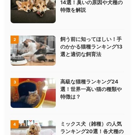
14選！臭いの原因や犬種の
特徴を解説
飼う前に知ってほしい！手
2
のかかる猫種ランキング13
選と適切な飼育法
高級な猫種ランキング24
3
選！世界一高い猫の種類や
特徴は？
ミックス犬（雑種）の人気
4
ランキング20選！各犬種の