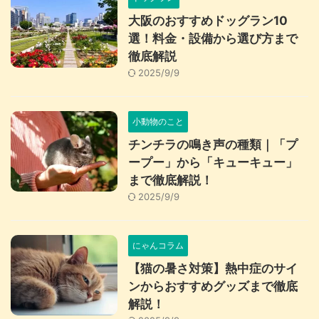
大阪のおすすめドッグラン10
選！料金・設備から選び方まで
徹底解説
2025/9/9
小動物のこと
チンチラの鳴き声の種類｜「プ
ープー」から「キューキュー」
まで徹底解説！
2025/9/9
にゃんコラム
【猫の暑さ対策】熱中症のサイ
ンからおすすめグッズまで徹底
解説！