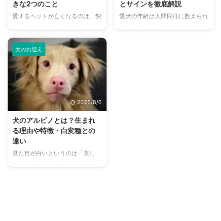
きな2つのこと
とサインを徹底解説
愛するペットが亡くなるのは、飼
愛犬の年齢は人間同様に数えられ
い主さんにとって悲しい出来事で
ますが、人間よりも寿命が短いた
す。しばらくはショックを隠せ
めに成長スピードは異なります。
ず、動揺する方も多いでしょう。
平均的な寿命が10歳～15歳ほど
犬のお迎え
「遺体はどうすればいいのか」
とされているため、これに応じた
「必要な手続きは何かあるのか」
年齢計算が必要になってきます。
といった疑問や不安もあると思い
その上で子犬からお迎えしている
ます。 そこで今回は、大切なペ
人にとって、何歳までを子犬とし
ットが亡くなってしまったときに
て考えればよいのか、悩んでしま
2025/8/6
必要となる遺体の処置方法や、や
いますよね。 そこでこの記事で
るべき手続きや届け出についてま
は、犬種サイズによって異なる子
犬のアルビノとは？生まれ
とめました。 この記事の結論 愛
犬の年齢についてご紹介します。
る理由や特徴・白変種との
するペットが亡くなったらすべき
この記事の結論 子犬と呼ばれる
違い
ことは、葬儀・埋葬や必要に応じ
時期は、生後10か月頃から1歳に
見た目が白いというのは「美し
た届け出を出す お別れの準備を
なるまでの間が一般的 大型犬の
い」と感じる人も多く、人間の世
するとともに、体勢を整えてあげ
場合は子犬の期間が長く、生後1
界でもうらやましがられますよ
て、体を清める 火葬が一般的で
歳半頃までが子犬と呼 ...
ね。 同様に、犬の世界にも見た
...
目の白さが美しい子もいます。
ただ単純に被毛が白いということ
ではなく、色素が薄く見た目の全