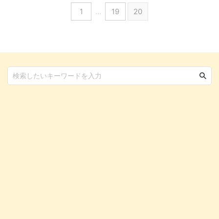
身が白い個体のことを、アルビノ
1
…
19
20
といいます。 そもそもアルビノ
とは何なのか？見た目は白いけれ
どアルビノではない白変種との違
いについて、この記事でご紹介し
ます。 この記事の結論 犬のアル
ビノとは、色素を作る遺伝子を持
っていない個体のことを指す 皮
膚や被毛が真っ白であること、肉
球や鼻などの一般的に黒い部分が
ピ ...