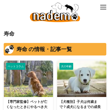
寿命
寿命 の情報・記事一覧
ペットコラム
犬の年齢
2025/7/7
2025/7/30
【専門家監修】ペットが亡
【犬種別】子犬は何歳ま
くなったときにやるべき大
で？成犬になるまでの成長