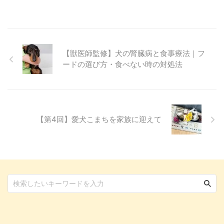
して選んだのは埼玉県川口市に鎮
座する鎮守氷川神社（ちんじゅひ
かわじんじゃ）。 飼い主3人、ワ
ンコ4頭で参拝してきた様子をレ
ポートします！ 愛犬と一緒に参
【獣医師監修】犬の腎臓病と食事療法｜フ
拝できる鎮守氷川神社って？
ードの選び方・食べない時の対処法
「氷川神社」という名前は、お聞
きしたことがある方も多いのでは
ないでしょうか。 実はこの氷川
神社、関東を中心に全国に300社
ほどあり、鎮守氷川神社 ...
【第4回】愛犬こまちを家族に迎えて