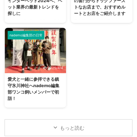
インターペット2024へ、ペ
の雷門からドッグファース
山で、富士山の6分の1ほどの高
ます。 ワンコには幽霊が見える
ット業界の最新トレンドを
トなお店まで、おすすめル
さ。 日本国内で登山ができる山
のか 古来より犬には幽霊が見え
探しに
ートとお店をご紹介します
の中でも、登りやすさから非常に
るとか、亡くなったワンコが守護
2024年4月4日から7日まで東京
愛犬家の方は大切な愛犬と、色々
人気が高いことで知られていま
霊となるなど、スピリチュアル的
ビッグサイトで開催されたペット
なところにお出かけしているかと
す。 すぐ近くに電車と高速道 ...
な話が尽きない動物です。 では
の祭典「インターペット」に参加
思います。 そこで今回ご紹介し
ワンコに人間には見え ...
nademo編集部の日常
してきました。 朝、開始時間に
たいのが浅草です。 実は浅草
行ったものの入り口は長蛇の列。
は、ワンコと一緒に楽しめるとこ
多くの来場者に混じってわんこや
ろがとっても多いんですよ！ 本
ニャンコもたくさん来ていた、大
記事では、愛犬との浅草を楽しむ
盛況イベントのレポートをお届け
プランをご紹介していきます。
2025/4/4
します。 インターペットとは ペ
愛犬と浅草を散策するルートにつ
ットにまつわるフードやグッズの
いて 今回は効率よく回るため、
愛犬と一緒に参拝できる鎮
展示会・インターペットは、国内
上記のルートで愛犬と浅草を散策
守氷川神社へnademo編集
最大のペットイベントです。「人
して行きます。 お車の方は、近
部ワンコ飼いメンバーで初
とペットの豊かな暮らし」をテー
くに雷門地下駐車場がありますの
詣！
マに毎年、開催されています。
で（上記画像、緑の箇所）ここに
2024年が始まり、nademo編集
2023年には600社以上がブース
車を止められます。 ルート概要
部で愛犬を連れて初詣に行こうと
出展し連日、多くの来場者で賑わ
スタートは雷門からです。 浅草
いう話が挙がりました。 私を含
いました。 13回目 ...
寺を目指しつつ、犬猫用品店であ
めて個々に毎年行っているようで
...
もっと読む
すが、みんなで行くのは初めての
試みです。 今回、初詣の場所と