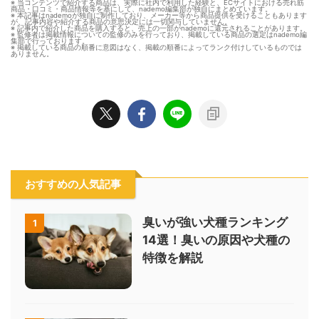
※ 当コンテンツで紹介する商品は、実際に社内で利用した経験と、ECサイトにおける売れ筋
商品・口コミ・商品情報等を基にして、nademo編集部が独自にまとめています。
※ 本記事はnademoが独自に制作しており、メーカー等から商品提供を受けることもあります
が、記事内容や紹介する商品の意思決定には一切関与していません。
※ 記事内で紹介した商品を購入すると、売上の一部がnademoに還元されることがあります。
※ 監修者は掲載情報についての監修のみを行っており、掲載している商品の選定はnademo編
集部で行っております。
※ 掲載している商品の順番に意図はなく、掲載の順番によってランク付けしているものでは
ありません。
おすすめの人気記事
臭いが強い犬種ランキング
1
14選！臭いの原因や犬種の
特徴を解説