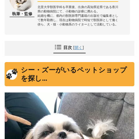
北里大学獣医学科を卒業後、出身の高知県近県である香川
県の動物病院にて、小動物の診療に携わる。
執筆・監修
結婚を機に、都内の獣医師専門書籍の出版社で編集者とし
て数年勤務し、現在は動物病院で時短で獣医師として働く
傍ら、犬・猫・小動物系のライターとして活動している。
目次
[
開く
]
シー・ズーがいるペットショップ
を探し…