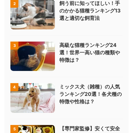
飼う前に知ってほしい！手
2
のかかる猫種ランキング13
選と適切な飼育法
高級な猫種ランキング24
3
選！世界一高い猫の種類や
特徴は？
ミックス犬（雑種）の人気
4
ランキング20選！各犬種の
特徴や性格は？
【専門家監修】安くて安全
5