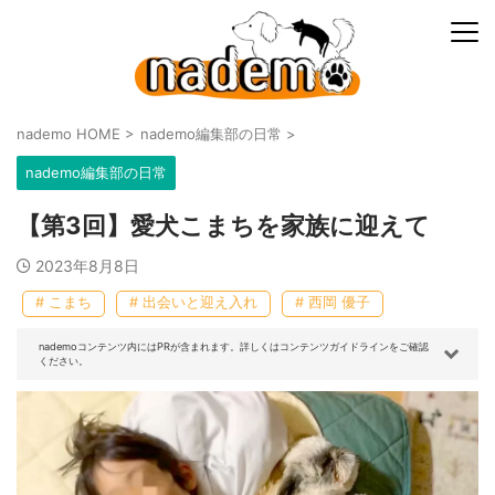
nademo HOME
>
nademo編集部の日常
>
nademo編集部の日常
【第3回】愛犬こまちを家族に迎えて
2023年8月8日
# こまち
# 出会いと迎え入れ
# 西岡 優子
nademoコンテンツ内にはPRが含まれます。詳しくはコンテンツガイドラインをご確認
ください。