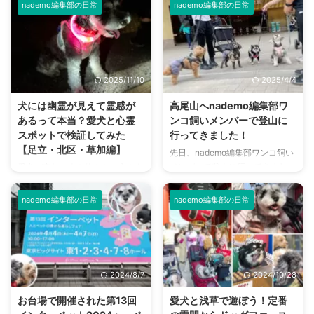
nademo編集部の日常
nademo編集部の日常
2025/11/10
2025/4/4
犬には幽霊が見えて霊感が
高尾山へnademo編集部ワ
あるって本当？愛犬と心霊
ンコ飼いメンバーで登山に
スポットで検証してみた
行ってきました！
【足立・北区・草加編】
先日、nademo編集部ワンコ飼い
メンバーで登山に行ってきまし
愛犬が突如、人も物もない方を向
た！ 登ったのは観光客からの登
いて唸りだしたり吠えたりした！
山者も多く、令和2年に日本遺産
このようなことを経験をしたり見
nademo編集部の日常
nademo編集部の日常
に認定された東京都八王子市にあ
たことがある方は、多いのではな
る「高尾山」。 私以外のメンバ
いでしょうか？ 「まさか…何かが
ーは登山経験者でしたが、ワンコ
見えている？…」 これは検証して
と行くのは初めてとのこと。 高
みたいと思い、nademo編集部の
尾山や、山を駆け登るワンコたち
ワンコと一緒に心霊スポットに行
2024/8/7
2024/10/28
の一日をレポートします！ 東京
ってみることにしました。 夏の
都八王子市の高尾山 高尾山は東
暑さを吹き飛ばす、背筋がゾッと
お台場で開催された第13回
愛犬と浅草で遊ぼう！定番
京都八王子市にある標高599mの
冷えてしまいそうな企画を決行し