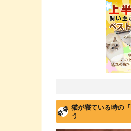
猫が寝ている時の「
う