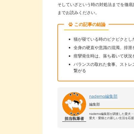
そしていざという時の対処法までを徹底
までお読みください。
この記事の結論
猫が寝ている時のピクピクとし
全身の硬直や意識の混濁、排泄
痙攣発生時は、落ち着いて状況
バランスの取れた食事、ストレ
繋がる
nademo編集部
編集部
nademo編集部が調査した愛犬
担当執筆者
愛犬・愛猫との新しい生活を応援