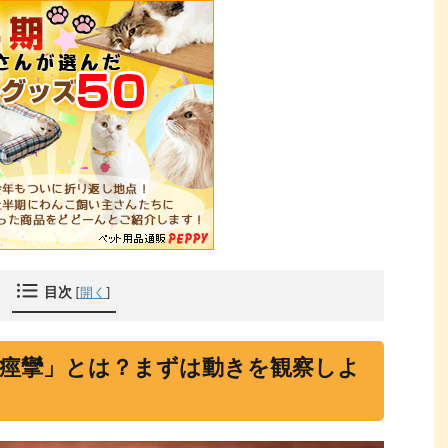
目次
[
開く
]
痙攣」とは？まずは動きを観察しよ