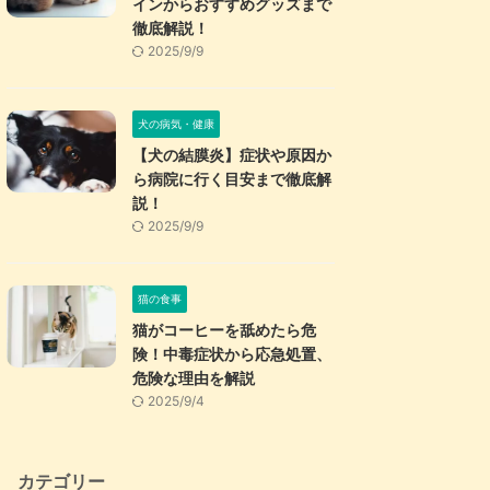
インからおすすめグッズまで
徹底解説！
2025/9/9
犬の病気・健康
【犬の結膜炎】症状や原因か
ら病院に行く目安まで徹底解
説！
2025/9/9
猫の食事
猫がコーヒーを舐めたら危
険！中毒症状から応急処置、
危険な理由を解説
2025/9/4
カテゴリー