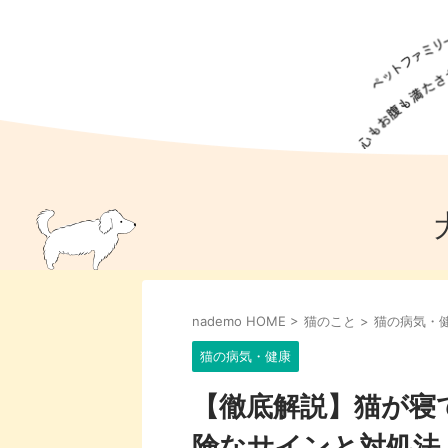
犬の食事
猫の食事
ドッグフード
犬種
猫種
キャッ
犬
猫
犬のこと
猫のこと
ペットフー
nademo HOME
>
猫のこと
>
猫の病気・
犬のしつけ
猫のしつけ
犬のアイ
猫のアイ
猫の病気・健康
【徹底解説】猫が寝
険なサインと対処法