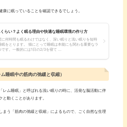
健康に眠っていることを確認できるでしょう。
れくらい？よく眠る理由や快適な睡眠環境の作り方
度に何時間も眠るわけではなく、深い眠りと浅い眠りを短時
睡眠をとります。 猫にとって睡眠は本能にも関わる重要なラ
す。一般的には1日の2/3を寝て ...
レム睡眠中の筋肉の弛緩と収縮）
「レム睡眠」と呼ばれる浅い眠りの時に、活発な脳活動に伴
クと動くことがあります。
しまう「筋肉の弛緩と収縮」によるもので、ごく自然な生理