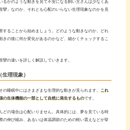
いるかのような動きを見て不安になる飼い主さんは少なくあ
痙攣」なのか、それとも心配のいらない生理現象なのかを見
察することから始めましょう。どのような動きなのか、どれ
動きの後に何か変化があるのかなど、細かくチェックするこ
痙攣の違いを詳しく解説していきます。
（生理現象）
その睡眠中にはさまざまな生理的な動きが見られます。
これ
猫の生体機能の一部として自然に発生するもの
です。
んどの場合は心配いりません。具体的には、夢を見ている時
際の伸び縮み、あるいは体温調節のための軽い震えなどが挙