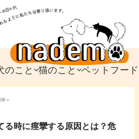
犬のこと
猫のこと
ペットフード
トフード
のお迎え
のお迎え
犬の飼育費・値段
猫の飼育費・値段
なでもごはん
犬の病気・健康
猫の病気・健康
ド
健康
>
テム
テム
愛犬とお出かけ
愛猫とお出かけ
愛犬とのお別れ
愛猫とのお別れ
わ
に
てる時に痙攣する原因とは？危