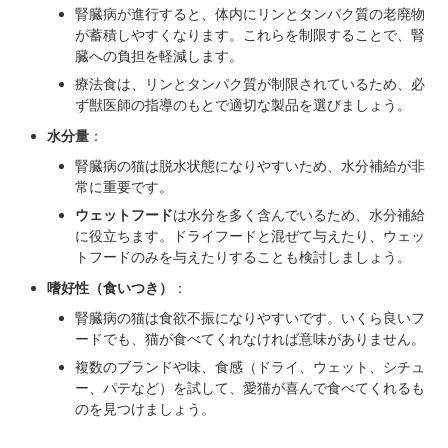
腎臓病が進行すると、体内にリンとタンパク質の老廃物
が蓄積しやすくなります。これらを制限することで、腎
臓への負担を軽減します。
療法食は、リンとタンパク質が制限されているため、必
ず獣医師の指導のもとで適切な製品を選びましょう。
水分量
：
腎臓病の猫は脱水状態になりやすいため、水分補給が非
常に重要です。
ウェットフード
は水分を多く含んでいるため、水分補給
に役立ちます。ドライフードと混ぜて与えたり、ウェッ
トフードのみを与えたりすることも検討しましょう。
嗜好性（食いつき）
：
腎臓病の猫は食欲不振になりやすいです。いくら良いフ
ードでも、猫が食べてくれなければ意味がありません。
複数のブランドや味、食感（ドライ、ウェット、シチュ
ー、パテなど）を試して、愛猫が喜んで食べてくれるも
のを見つけましょう。