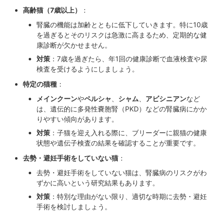
高齢猫（7歳以上）
：
腎臓の機能は加齢とともに低下していきます。特に10歳
を過ぎるとそのリスクは急激に高まるため、定期的な健
康診断が欠かせません。
対策
：7歳を過ぎたら、年1回の健康診断で血液検査や尿
検査を受けるようにしましょう。
特定の猫種
：
メインクーン
や
ペルシャ
、
シャム
、
アビシニアン
など
は、遺伝的に多発性嚢胞腎（PKD）などの腎臓病にかか
りやすい傾向があります。
対策
：子猫を迎え入れる際に、ブリーダーに親猫の健康
状態や遺伝子検査の結果を確認することが重要です。
去勢・避妊手術をしていない猫
：
去勢・避妊手術をしていない猫は、腎臓病のリスクがわ
ずかに高いという研究結果もあります。
対策
：特別な理由がない限り、適切な時期に去勢・避妊
手術を検討しましょう。