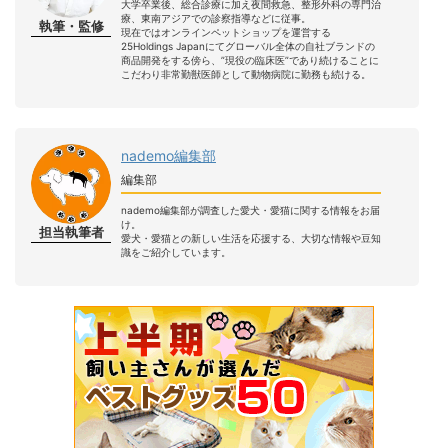
大学卒業後、総合診療に加え夜間救急、整形外科の専門治
療、東南アジアでの診察指導などに従事。
執筆・監修
現在ではオンラインペットショップを運営する
25Holdings Japanにてグローバル全体の自社ブランドの
商品開発をする傍ら、”現役の臨床医”であり続けることに
こだわり非常勤獣医師として動物病院に勤務も続ける。
nademo編集部
編集部
nademo編集部が調査した愛犬・愛猫に関する情報をお届
け。
担当執筆者
愛犬・愛猫との新しい生活を応援する、大切な情報や豆知
識をご紹介しています。