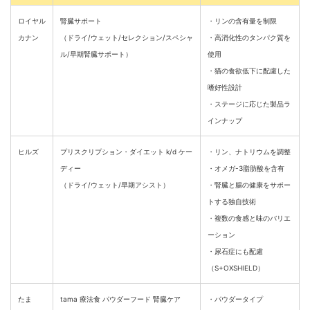
ロイヤル
腎臓サポート
・リンの含有量を制限
カナン
（ドライ/ウェット/セレクション/スペシャ
・高消化性のタンパク質を
ル/早期腎臓サポート）
使用
・猫の食欲低下に配慮した
嗜好性設計
・ステージに応じた製品ラ
インナップ
ヒルズ
プリスクリプション・ダイエット k/d ケー
・リン、ナトリウムを調整
ディー
・オメガ-3脂肪酸を含有
（ドライ/ウェット/早期アシスト）
・腎臓と腸の健康をサポー
トする独自技術
・複数の食感と味のバリエ
ーション
・尿石症にも配慮
（S+OXSHIELD）
たま
tama 療法食 パウダーフード 腎臓ケア
・パウダータイプ