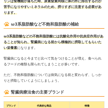
リンは腎機能が落ちた時、尿素窒素同様に体の外に排出するのが
苦手になりやすいミネラルのため、摂りすぎに注意する必要があ
ります。
ω3系脂肪酸など不飽和脂肪酸の補給
ω3系脂肪酸などの不飽和脂肪酸には抗酸化作用や抗炎症作用があ
ることが知られ、腎臓病になる前から積極的に摂取してもらいた
い栄養素
になります。
腎臓病になると今までと比べて気をつけることが増え、食べられ
るフードの種類も限られてしまうことが多いです。
ただ、不飽和脂肪酸については病気になる前と変わらず、しっか
りと摂取していくようにしましょう。
腎臓病療法食の主要ブランド
ブランド
代表的な商品
特徴