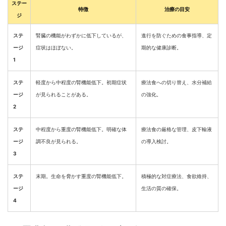
ステー
特徴
治療の目安
ジ
ステ
腎臓の機能がわずかに低下しているが、
進行を防ぐための食事指導、定
ージ
症状はほぼない。
期的な健康診断。
1
ステ
軽度から中程度の腎機能低下。初期症状
療法食への切り替え、水分補給
ージ
が見られることがある。
の強化。
2
ステ
中程度から重度の腎機能低下。明確な体
療法食の厳格な管理、皮下輸液
ージ
調不良が見られる。
の導入検討。
3
ステ
末期。生命を脅かす重度の腎機能低下。
積極的な対症療法、食欲維持、
ージ
生活の質の確保。
4