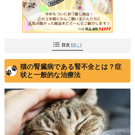
目次
[
開く
]
猫の腎臓病である腎不全とは？症
状と一般的な治療法