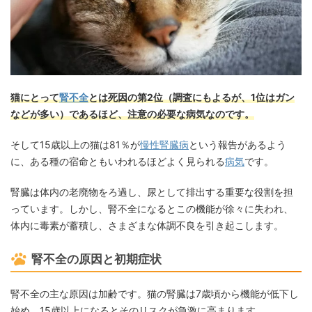
猫にとって
腎不全
とは死因の第2位（調査にもよるが、1位はガン
などが多い）であるほど、注意の必要な病気なのです。
そして15歳以上の猫は81％が
慢性腎臓病
という報告があるよう
に、ある種の宿命ともいわれるほどよく見られる
病気
です。
腎臓は体内の老廃物をろ過し、尿として排出する重要な役割を担
っています。しかし、腎不全になるとこの機能が徐々に失われ、
体内に毒素が蓄積し、さまざまな体調不良を引き起こします。
腎不全の原因と初期症状
腎不全の主な原因は加齢です。猫の腎臓は7歳頃から機能が低下し
始め、15歳以上になるとそのリスクが急激に高まります。