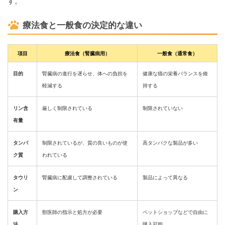
す。
療法食と一般食の決定的な違い
項目
療法食（腎臓病用）
一般食（通常食）
目的
腎臓病の進行を遅らせ、体への負担を
健康な猫の栄養バランスを維
軽減する
持する
リン含
厳しく制限されている
制限されていない
有量
タンパ
制限されているが、質の良いものが使
高タンパクな製品が多い
ク質
われている
タウリ
腎臓病に配慮して調整されている
製品によって異なる
ン
購入方
獣医師の指示と処方が必要
ペットショップなどで自由に
法
購入可能