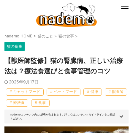
nademo HOME
>
猫のこと
>
猫の食事
>
猫の食事
【獣医師監修】猫の腎臓病、正しい治療
法は？療法食選びと食事管理のコツ
2025年9月17日
# キャットフード
# ペットフード
# 健康
# 獣医師
# 療法食
# 食事
nademoコンテンツ内にはPRが含まれます。詳しくはコンテンツガイドラインをご確認
ください。