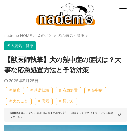
nademo HOME
>
犬のこと
>
犬の病気・健康
>
犬の病気・健康
【獣医師執筆】犬の熱中症の症状は？大
事な応急処置方法と予防対策
2025年9月26日
# 健康
# 基礎知識
# 応急処置
# 熱中症
# 犬のこと
# 病気
# 飼い方
nademoコンテンツ内にはPRが含まれます。詳しくはコンテンツガイドラインをご確認
ください。