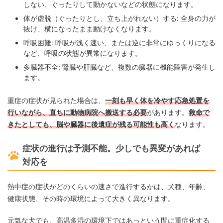
しない、ぐったりして動かないなどの状態になります。
体が虚脱（ぐったりとし、立ち上がれない）する: 全身の力が
抜け、横になったまま動けなくなります。
呼吸困難: 呼吸が浅く速い、または逆に非常にゆっくりになる
など、呼吸の状態が異常になります。
多臓器不全: 腎臓や肝臓など、複数の臓器に機能障害が発生し
ます。
重症の症状が見られた場合は、
一刻も早く体を冷やす応急処置を
行いながら、直ちに動物病院へ搬送する必要
があります。
救命で
きたとしても、脳や臓器に後遺症が残る可能性も高く
なります。
症状の進行は予測不能。少しでも異変があれば
対応を
熱中症の症状がどのくらいの速さで進行するかは、犬種、年齢、
健康状態、その時の環境によって大きく異なります。
元気な犬でも、高温多湿の環境下ではあっという間に重症化する