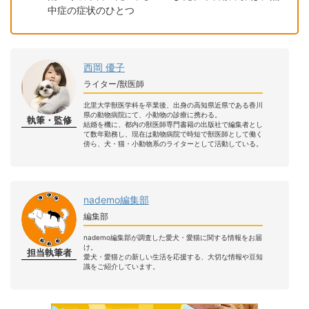
中症の症状のひとつ
西岡 優子
ライター/獣医師
北里大学獣医学科を卒業後、出身の高知県近県である香川
県の動物病院にて、小動物の診療に携わる。
執筆・監修
結婚を機に、都内の獣医師専門書籍の出版社で編集者とし
て数年勤務し、現在は動物病院で時短で獣医師として働く
傍ら、犬・猫・小動物系のライターとして活動している。
nademo編集部
編集部
nademo編集部が調査した愛犬・愛猫に関する情報をお届
け。
担当執筆者
愛犬・愛猫との新しい生活を応援する、大切な情報や豆知
識をご紹介しています。