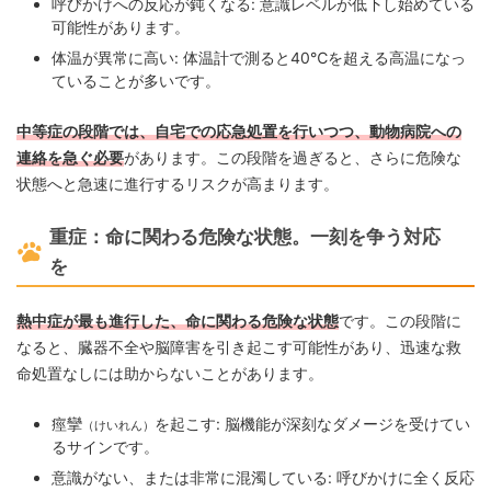
呼びかけへの反応が鈍くなる: 意識レベルが低下し始めている
可能性があります。
体温が異常に高い: 体温計で測ると40℃を超える高温になっ
ていることが多いです。
中等症の段階では、自宅での応急処置を行いつつ、動物病院への
連絡を急ぐ必要
があります。この段階を過ぎると、さらに危険な
状態へと急速に進行するリスクが高まります。
重症：命に関わる危険な状態。一刻を争う対応
を
熱中症が最も進行した、命に関わる危険な状態
です。この段階に
なると、臓器不全や脳障害を引き起こす可能性があり、迅速な救
命処置なしには助からないことがあります。
痙攣
を起こす: 脳機能が深刻なダメージを受けてい
（けいれん）
るサインです。
意識がない、または非常に混濁している: 呼びかけに全く反応