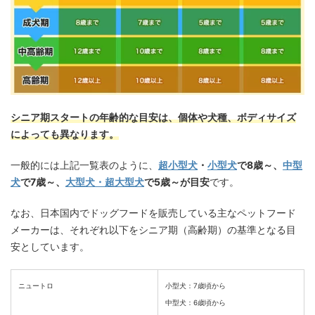
シニア期スタートの年齢的な目安は、個体や犬種、ボディサイズ
によっても異なります。
一般的には上記一覧表のように、
超小型犬
・
小型犬
で8歳～、
中型
犬
で7歳～、
大型犬・超大型犬
で5歳～が目安
です。
なお、日本国内でドッグフードを販売している主なペットフード
メーカーは、それぞれ以下をシニア期（高齢期）の基準となる目
安としています。
ニュートロ
小型犬：7歳頃から
中型犬：6歳頃から