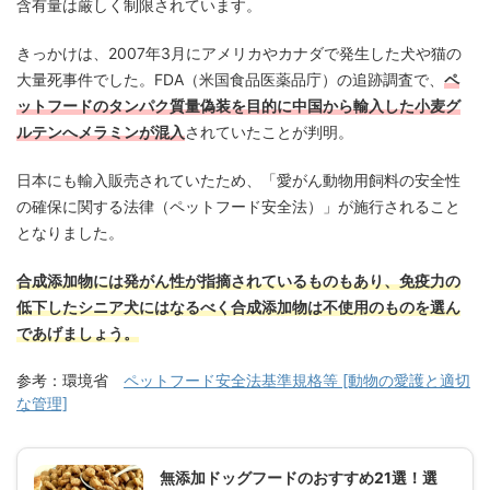
含有量は厳しく制限されています。
きっかけは、2007年3月にアメリカやカナダで発生した犬や猫の
大量死事件でした。FDA（米国食品医薬品庁）の追跡調査で、
ペ
ットフードのタンパク質量偽装を目的に中国から輸入した小麦グ
ルテンへメラミンが混入
されていたことが判明。
日本にも輸入販売されていたため、「愛がん動物用飼料の安全性
の確保に関する法律（ペットフード安全法）」が施行されること
となりました。
合成添加物には発がん性が指摘されているものもあり、免疫力の
低下したシニア犬にはなるべく合成添加物は不使用のものを選ん
であげましょう。
参考：環境省
ペットフード安全法基準規格等 [動物の愛護と適切
な管理]
無添加ドッグフードのおすすめ21選！選