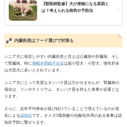
【獣医師監修】犬が便秘になる原因と
は？考えられる病気や予防法
内臓疾患はフード選びで対策も
シニア犬に発症しやすい内臓疾患と言えば心臓病や肝臓病、そし
て腎臓病。特に
僧帽弁閉鎖不全症
は超小型犬・小型犬、慢性肝炎
は大型犬に多いとされています。
シニア犬にとって良質なタンパク質は欠かせませんが、腎臓病の
場合は、リンやナトリウム、タンパク質を抑えた食事が必要とな
ります。
さらに、近年平均寿命が延び続けていることで増えているのが老
化による
認知症
です。オメガ3脂肪酸や抗酸化作用のある食事は認
知症予防に繋がります。