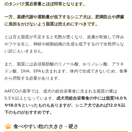
のタンパク質必要量とほぼ同等となります。
一方、基礎代謝や運動量が低下するシニア犬は、肥満防止や膵臓
に負担をかけないよう脂質は控えめにすべきです。
とは言え脂質が不足すると毛艶が悪くなり、皮膚が乾燥して痒み
やフケを生じ、神経や細胞組織の生成も低下するので全然摂らな
い訳にもいきません。
また、脂質には必須脂肪酸のリノール酸、α-リノレン酸、アラキ
ドン酸、DHA、EPAも含まれます。体内で合成できないため、食事
から摂取する必要があります。
AAFCOの基準では、成犬の総合栄養食に含まれる脂質の量は
5.5％以上となっています。
成犬用総合栄養食の中には脂質14.0％
や18.0％といったものもありますが、シニア犬であれば12.0％以
下のものがおすすめです。
食べやすい粒の大きさ・硬さ