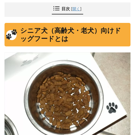
目次
[
開く
]
シニア犬（高齢犬・老犬）向けド
ッグフードとは