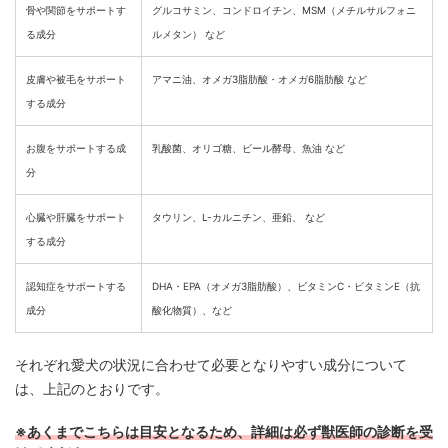
骨や関節をサポートす
グルコサミン、コンドロイチン、MSM（メチルサルフォニ
る成分
ルメタン） など
皮膚や被毛をサポート
アマニ油、オメガ3脂肪酸・オメガ6脂肪酸 など
する成分
お腹をサポートする成
乳酸菌、オリゴ糖、ビール酵母、魚油 など
分
心臓や肝臓をサポート
タウリン、L-カルニチン、亜鉛、 など
する成分
認知症をサポートする
DHA・EPA（オメガ3脂肪酸）、ビタミンC・ビタミンE（抗
成分
酸化物質）、など
それぞれ愛犬の状況に合わせて必要となりやすい成分について
は、上記のとおりです。
※あくまでこちらは目安となるため、詳細は必ず獣医師の診断を受