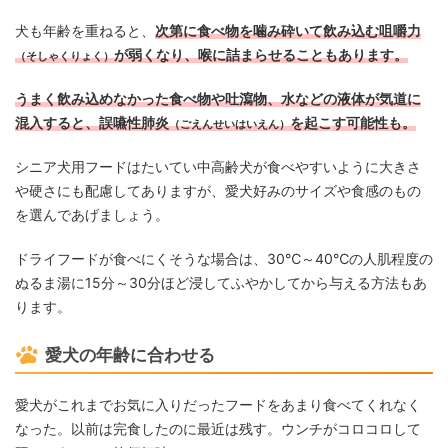
犬も年齢を重ねると、
次第に食べ物を噛み砕いて飲み込む咀嚼力
が弱くなり、喉に詰まらせることもあります。
（そしゃくりょく）
うまく飲み込めなかった食べ物や吐瀉物、水などの液体が気道に
混入すると、誤嚥性肺炎
を起こす可能性も。
（ごえんせいはいえん）
シニア犬用フードはたいてい中高齢犬が食べやすいように大きさ
や硬さにも配慮してありますが、愛犬好みのサイズや食感のもの
を選んであげましょう。
ドライフードが食べにくそうな場合は、30℃～40℃の人肌程度の
ぬるま湯に15分～30分ほど浸してふやかしてから与える方法もあ
ります。
愛犬の年齢に合わせる
愛犬がこれまでお気に入りだったフードをあまり食べてくれなく
なった。以前は完食したのに最近は残す。ウンチがコロコロして