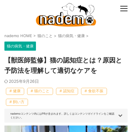
nademo HOME
>
猫のこと
>
猫の病気・健康
>
猫の病気・健康
【獣医師監修】猫の認知症とは？原因と
予防法を理解して適切なケアを
2025年9月26日
# 健康
# 猫のこと
# 認知症
# 食欲不振
# 飼い方
nademoコンテンツ内にはPRが含まれます。詳しくはコンテンツガイドラインをご確認
ください。