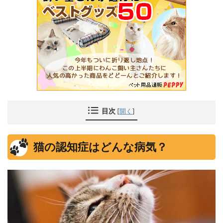
目次
[
開く
]
猫の認知症はどんな病気？