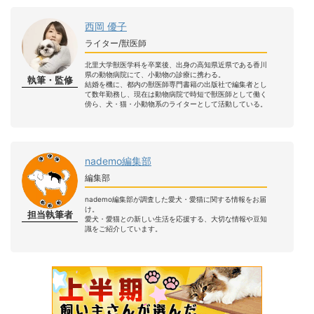
西岡 優子
ライター/獣医師
北里大学獣医学科を卒業後、出身の高知県近県である香川
県の動物病院にて、小動物の診療に携わる。
執筆・監修
結婚を機に、都内の獣医師専門書籍の出版社で編集者とし
て数年勤務し、現在は動物病院で時短で獣医師として働く
傍ら、犬・猫・小動物系のライターとして活動している。
nademo編集部
編集部
nademo編集部が調査した愛犬・愛猫に関する情報をお届
け。
担当執筆者
愛犬・愛猫との新しい生活を応援する、大切な情報や豆知
識をご紹介しています。