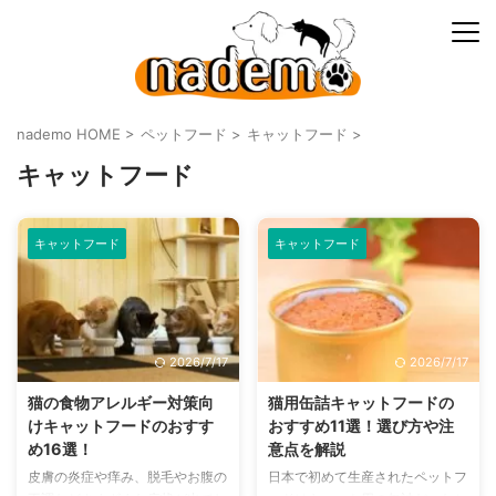
nademo HOME
>
ペットフード
>
キャットフード
>
キャットフード
キャットフード
キャットフード
2026/7/17
2026/7/17
猫の食物アレルギー対策向
猫用缶詰キャットフードの
けキャットフードのおすす
おすすめ11選！選び方や注
め16選！
意点を解説
皮膚の炎症や痒み、脱毛やお腹の
日本で初めて生産されたペットフ