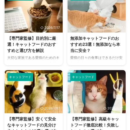
用、国産や外国産などたくさんの
そんな飼い主さんにおすすめなの
種類が販売されており、どれを選
が、プレミアムキャットフードで
べばよいのか迷うこともあると思
す。 プレミアムキャットフード
います。 適切なドライフードは
とは良質な原料を使い、かつ猫に
猫の年齢や体調によって変わって
とって有害な添加物は一切含まれ
2026/7/17
2026/7/17
きます。毎日食べるものだからこ
ていない高品質フードのこと。
そ、美味しさや素材にこだわって
ただ最近、さまざまな種類のプレ
【専門家監修】目的別に厳
無添加キャットフードのお
選んであげたいですよね。 この
ミアムキャットフードが販売され
選！キャットフードのおす
すすめ23選！無添加なら本
記事ではドライフードの特徴や選
ているので、どれが良いのか迷っ
すめと選び方を解説
当に安全？
び方、与える時の注意点などにつ
てしまいますよね。 そこで今回
大切な家族である愛猫のためのキ
愛猫の日々の食事はできるだけ安
いて解説しています。 愛猫のキ
は、プレミアムフードの特徴や選
ャットフード。たくさんの商品が
心・安全なものを与えたい、私た
ャットフードで悩んでいる方、フ
び方、おすすめのキャットフード
販売されていますが、それぞれど
ち飼い主はそう考えています。し
ードの切り替えについて知りたい
をご紹介します。 この記事の結
んな種類や特徴があるのでしょう
かしキャットフードは多種多様に
方 ...
...
キャットフード
キャットフード
か。 何を基準に選ぶべきなの
販売されているため、実際に購入
か、安心して食べさせてあげられ
するときは迷いますよね。 その
るポイントはどこなのか、といっ
中でも関心の高い方が多い“無添
た飼い主さんの疑問にお答えしま
加のキャットフード”には、どの
す。 また、愛猫がキャットフー
ようなものがあるのでしょうか。
2026/7/17
2026/7/17
ドを食べてくれない理由や、キャ
無添加であれば本当に良いものな
ットフードの保存方法についても
のか？無添加なら添加物は一切入
【専門家監修】安くて安全
【専門家監修】高級キャッ
解説しています。 これから猫を
っていないのか？といった疑問に
なキャットフードの見分け
トフード徹底比較！失敗し
お迎えしたいと考えている人はも
もお答えします。知っているよう