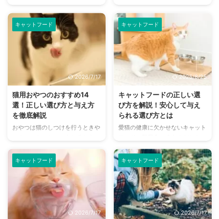
不調などさまざまな症状が出てし
ードはキャット用の缶詰だったと
まう愛猫のアレルギー。原因はダ
か。ツナ缶で有名なメーカーが、
ニやカビ・花粉など多岐にわたり
アメリカへの輸出用として1958
キャットフード
キャットフード
ますが、口にするものが原因とな
年に製造したものでした。 国内
る食物アレルギーも多いと言われ
用としては1969年に最初の缶詰
ています。 そんな心配なアレル
タイプのキャットフードが販売さ
ギーのための対策は、キャットフ
れ、長年、日本で猫のごはんとし
ードでも行うことが可能です。た
て愛用されてきた猫缶。 現在、
2026/7/17
2025/8/25
だし症状がひどい場合や、アレル
一般的になっているドライフード
ゲンの特定には動物病院の受診が
とは異なる魅力があり、なおかつ
猫用おやつのおすすめ14
キャットフードの正しい選
必要になります。 この記事で
猫のごはんとしての印象も強いの
選！正しい選び方と与え方
び方を解説！安心して与え
は、アレルギー対策におすすめの
が缶詰です。 そんな猫用缶詰の
を徹底解説
られる選び方とは
キャットフードを厳選してご紹
メリットや選び方、愛猫に与える
おやつは猫のしつけを行うときや
愛猫の健康に欠かせないキャット
介。上手な選び方や食べない時の
ときの注意点などについても解説
コミュニケーションをとるときに
フード。毎日食べるものだからこ
対処法もまとめているので、大切
いたします。 この記事の結論 猫
役に立つアイテムです。 愛猫が
そ安全・安心かつ、愛猫が喜んで
な愛猫の健康を毎日のフードから
用缶詰は、水分量が75％ ...
美味しそうにおやつを食べている
くれるフードを選びたいですよ
も守 ...
キャットフード
キャットフード
姿や、おねだりしてくるのはとて
ね。 キャットフードにもさまざ
も可愛いものですよね。しかし、
まな種類があり、違いが分からな
猫は美味しいものには目がない一
かったり、どれを買えばよいのか
方で、好き嫌いが多い動物でもあ
迷ってしまう飼い主さんも多いの
ります。 こちらの記事ではおす
ではないでしょうか。 今回は、
2026/7/17
2026/7/17
すめの猫用おやつを多数ご紹介。
キャットフードにまつわる基礎知