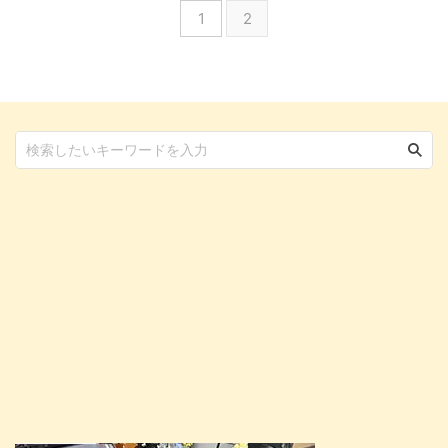
1
2
ドを選びたいとなれば、国産キャ
ットフードを検討していくことに
なりますよね。 そんな国産キャ
ットフードにもメリット・デメリ
ットがありますので、まずはそこ
から確認していきましょう。 も
ちろん、良質で安心安全な国産キ
ャットフードについても詳しくご
紹介しています！ この記事の結
論 ...