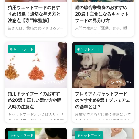
おやつを選ぶポイントや与える目
識や、正しい選び方をご紹介しま
猫用ウェットフードのおす
猫の総合栄養食のおすすめ
安量についてもお話しています。
す。 どんなキャットフードが存
すめ15選！適切な与え方と
20選！主食になるキャット
ぜひ愛猫のお気に入りのおやつを
在するのか、キャットフードの目
注意点【専門家監修】
フードの見分け方
探してみてくださいね。 この記
的ごとの正しい選び方はとても重
皆さんは、愛猫に食べさせるフー
人間の健康は「運動、食事、睡
事の結論 原則として猫に対して
要ですよ。 この記事の結論 主食
ドをどのように選んでいますか？
眠」などから作られますが、これ
のおやつは必要なく、特に栄養面
として与える総合栄養食のほか
各メーカーからさまざまなタイプ
は猫の場合にも同様。愛猫の健康
においては総合栄養食と水で十分
に、一般食やおやつもキャットフ
のフードが販売されており、一重
のためには、健康的な食事が欠か
...
ー ...
キャットフード
キャットフード
に「キャットフード」といっても
せません。 とはいっても、全て
その種類はさまざまです。 そこ
のキャットフードが同じものとい
で本記事では、その中でもウェッ
うわけではなく、日常的に食べて
トフードに焦点を当て、おすすめ
もらいたい食事と、そうではない
のフードをご紹介します。 選び
食事が存在します。 そのひとつ
2026/7/17
2026/7/17
方のコツや保存方法・与える際の
が総合栄養食というもの。総合栄
注意点なども紹介しているので、
養食とは、水とこれだけで猫の健
猫用ドライフードのおすす
プレミアムキャットフード
ぜひ参考にしてみてくださいね。
康を維持できるフードのこと指し
め20選！正しい選び方や購
のおすすめ9選！プレミアム
この記事の結論 ウェットフード
ます。 どういうシーンで食べ、
入時の注意点
の基準とは？
とは水分含有量が約75％程度
どういう食べ方になるのか。本記
キャットフードといえばカリカリ
愛猫ができるだけ長く健康にいて
の、水分をたっぷり含んだペット
事では猫用総合栄養食について詳
のドライフードをイメージする方
もらうため、より高品質で安全な
フードのこと ウェットフードは
しくご紹介します。ぜひ参考にし
も多いのではないでしょうか。
キャットフードを検討している飼
香りが豊かなため嗜好性が高く ...
てみてくださいね。 この記事の
市販店舗でも子猫用やシニア猫
い主さんも多いかと思います。
結 ...
キャットフード
キャットフード