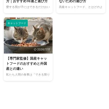
方｜おすすめ16選と選び方
ないための選び方
ちろんですが、もうすでに飼育し
で知らないポイントがある無添加
愛する我が子にはできるだけおい
高級キャットフード、とはどのよ
ているという方にもぜひ参考にし
キャットフード。ぜひこの記事を
しい食べ物を！と考える一方で、
うなものを指すのでしょうか。
てもらいたい内容です。 健康維
参考にしてみてくださいね。 こ
できればコストは抑えたいという
簡単にいうと厳選した材料や成分
持に加えて、愛猫の食事タイムが
の記事の結論 添加物は、合成 ...
気持ち。これらを両立した、美味
などが使われているものですが、
も ...
キャットフード
しくて栄養もあるリーズナブルな
その他に市販のフードとの違いは
キャットフードを選ぶにはどうし
あるのかなど詳しく解説をしてい
たらいいのでしょうか。 飼い主
ます。 また、上手な選び方や注
さんの負担を減らせて、愛猫にと
意点などをまとめ、厳選したおす
っても安心なキャットフード。長
すめキャットフードもご紹介して
2026/7/17
く生きてもらうためにはどちらも
いるので、参考にしてみてくださ
大切です。ただ安いキャットフー
いね。 大切な愛猫の健康をキー
【専門家監修】国産キャッ
ドであればいい、というわけでは
プすることはもちろんですが、食
トフードのおすすめと外国
ないので、重要なポイントをおさ
事タイムをもっと楽しんでもらえ
産との違い
えておく必要があります。 この
るように選びましょう！ この記
私たち人間の食事は「できる限り
記事では価格の安いフード選びの
事の結論 高級キャットフードで
国産のものを」という意識があ
ポイントや高価なフードとの比
は、原材料にこだわった肉や魚、
り、できれば外国産を避けたいと
較、リーズナブルなキャットフー
添加物などが使われていることが
いう人も多いのではないでしょう
ド ...
...
か。 同じように「愛猫のキャッ
トフードも国産がいい！」と思う
人も少なくないはず。 できるだ
け安全で安心できるキャットフー