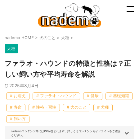
nademo HOME
>
犬のこと
>
犬種
>
犬種
ファラオ・ハウンドの特徴と性格は？正
しい飼い方や平均寿命を解説
2025年8月4日
# お迎え
# ファラオ・ハウンド
# 健康
# 基礎知識
# 寿命
# 性格・習性
# 犬のこと
# 犬種
# 飼い方
nademoコンテンツ内にはPRが含まれます。詳しくはコンテンツガイドラインをご確認
ください。