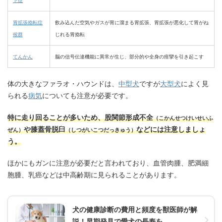
下症
胃拡張捻転症
飲み込んだ空気やガスが胃に溜まる胃拡張、胃拡張が悪化して胃がね
候群
じれる胃捻転
てんかん
脳の信号伝達機能に異常が生じ、部分的や全身の痙攣を引き起こす
体の大きなファラオ・ハウンドは、
中型犬
ですが
大型犬
によく見
られる
病気
についても注意が必要です。
特に走り回ることが多いため、股関節形成不全
（こかんせつけいせいふ
や膝蓋骨脱臼
などには注意しましょ
ぜん）
（しつがいこつだっきゅう）
う。
ほかにもガンに注意が必要だと言われており、血管肉腫、肥満細
胞腫、乳癌などは中高齢期に見られることがあります。
犬の健康診断の費用と頻度を獣医師が解
説！早期発見で愛犬の長寿を