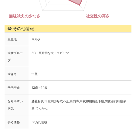
その他情報
原産地
マルタ
犬種グルー
5G：原始的な犬・スピッツ
プ
大きさ
中型
平均寿命
12歳～14歳
なりやすい
膝蓋骨脱臼,股関節形成不全,白内障,甲状腺機能低下症,胃拡張捻転症候
病気
群,てんかん
参考価格
30万円前後