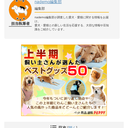
nademo編集部
編集部
nademo編集部が調査した愛犬・愛猫に関する情報をお届
け。
担当執筆者
愛犬・愛猫との新しい生活を応援する、大切な情報や豆知
識をご紹介しています。
目次
[
開く
]