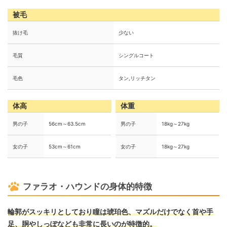
被毛
抜け毛
少ない
毛質
シングルコート
毛色
タン,リッチタン
体高
体重
男の子
56cm～63.5cm
男の子
18kg～27kg
女の子
53cm～61cm
女の子
18kg～27kg
ファラオ・ハウンドの身体的特徴
輪郭がスッキリとしており瞳は琥珀色、マズルだけでなく首や手
足、胴やしっぽなども非常に長いのが特徴的。