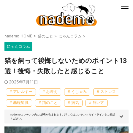
nademo HOME
>
猫のこと
>
にゃんコラム
>
にゃんコラム
猫を飼って後悔しないためのポイント13
選！後悔・失敗したと感じること
2025年7月11日
# アレルギー
# お迎え
# くしゃみ
# ストレス
# 基礎知識
# 猫のこと
# 病気
# 飼い方
nademoコンテンツ内にはPRが含まれます。詳しくはコンテンツガイドラインをご確認
ください。