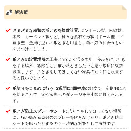
解決策
さまざまな種類の爪とぎを複数設置:
ダンボール製、麻縄製、
木製、カーペット製など、様々な素材や形状（ポール型、平
置き型、壁掛け型）の爪とぎを用意し、猫の好みに合うもの
を見つけましょう。
爪とぎの設置場所の工夫:
猫がよく通る場所、寝起きに爪とぎ
をする場所、窓際など、猫が爪とぎしたいと思う場所に複数
設置します。爪とぎをしてほしくない家具の近くにも設置す
ると良いでしょう。
爪切りをこまめに行う:
2週間に1回程度
の頻度で、定期的に爪
を切ることで、家や家具へのダメージを最小限に抑えられま
す。
爪とぎ防止スプレーやシート:
爪とぎをしてほしくない場所
に、猫が嫌がる成分のスプレーを吹きかけたり、爪とぎ防止
シートを貼ったりするのも一時的な対策として有効です。