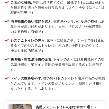
こまめな掃除:
理想は排泄後すぐに、最低でも1日2回は固まっ
た排泄物や濡れた部分を取り除きましょう。全交換は月に1回
程度が目安です。
消臭効果の高い猫砂を選ぶ:
鉱物系やシリカゲル系の猫砂は消
臭効果が高い傾向があります。また、活性炭入りや抗菌作用
のある猫砂も有効です。
システムトイレの導入:
尿を下に吸収させ、シートで受け止め
るタイプのシステムトイレは、尿の臭いを閉じ込めやすく、
掃除も比較的簡単です。
脱臭機・空気清浄機の設置:
トイレの近くに脱臭機能付きの空
気清浄機や、猫トイレ専用の脱臭機を設置するのも効果的で
す。
トイレの数を増やす:
猫の数+1個のトイレを用意するのが理想
とされています。トイレの数が足りないと、我慢したり粗相
をしたりすることもあります。
猫用システムトイレのおすすめ11選！メ