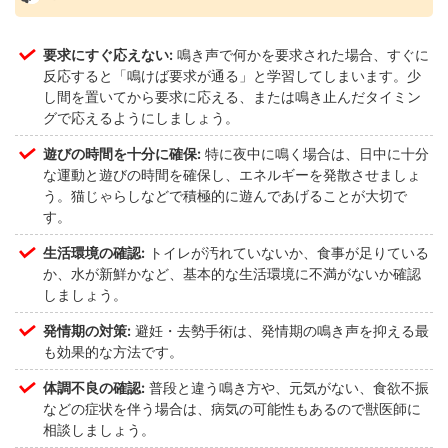
要求にすぐ応えない:
鳴き声で何かを要求された場合、すぐに
反応すると「鳴けば要求が通る」と学習してしまいます。少
し間を置いてから要求に応える、または鳴き止んだタイミン
グで応えるようにしましょう。
遊びの時間を十分に確保:
特に夜中に鳴く場合は、日中に十分
な運動と遊びの時間を確保し、エネルギーを発散させましょ
う。猫じゃらしなどで積極的に遊んであげることが大切で
す。
生活環境の確認:
トイレが汚れていないか、食事が足りている
か、水が新鮮かなど、基本的な生活環境に不満がないか確認
しましょう。
発情期の対策:
避妊・去勢手術は、発情期の鳴き声を抑える最
も効果的な方法です。
体調不良の確認:
普段と違う鳴き方や、元気がない、食欲不振
などの症状を伴う場合は、病気の可能性もあるので獣医師に
相談しましょう。