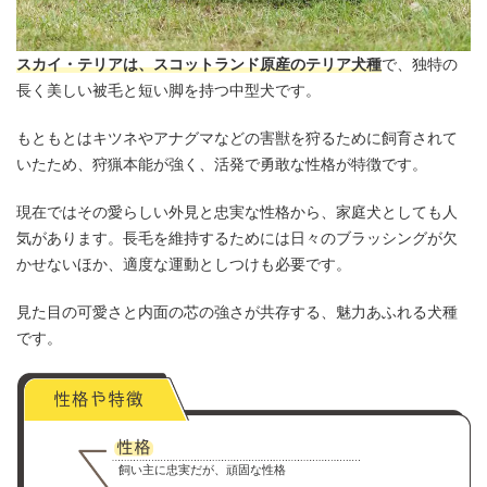
スカイ・テリアは、スコットランド原産のテリア犬種
で、独特の
長く美しい被毛と短い脚を持つ中型犬です。
もともとはキツネやアナグマなどの害獣を狩るために飼育されて
いたため、狩猟本能が強く、活発で勇敢な性格が特徴です。
現在ではその愛らしい外見と忠実な性格から、家庭犬としても人
気があります。長毛を維持するためには日々のブラッシングが欠
かせないほか、適度な運動としつけも必要です。
見た目の可愛さと内面の芯の強さが共存する、魅力あふれる犬種
です。
飼い主に忠実だが、頑固な性格