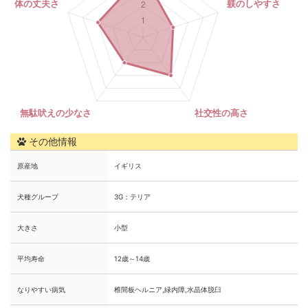
その他情報
原産地
イギリス
犬種グループ
3G：テリア
大きさ
小型
平均寿命
12歳～14歳
なりやすい病気
椎間板ヘルニア,緑内障,水晶体脱臼