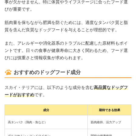
事が欠かせません。特に体質やライフステージに合ったフード選
びが重要です。
筋肉量を保ちながら肥満を防ぐためには、適度なタンパク質と脂
質を含んだ良質なドッグフードを与えることが理想的です。
また、アレルギーや消化器系のトラブルに配慮した原材料もポイ
ントです。日々の食事が健康寿命に大きく関わるため、フード選
びには慎重さと情報収集が求められます。
おすすめのドッグフード成分
スカイ・テリアには、以下のような成分を含む
高品質なドッグフ
ードがおすすめ
です。
成分
期待できる効果
高タンパク（鶏肉・魚など）
筋肉維持、活力アップ
グルコサミン・コンドロイチン
関節の健康維持