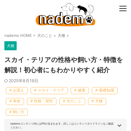
nademo HOME
>
犬のこと
>
犬種
>
犬種
スカイ・テリアの性格や飼い方・特徴を
解説！初心者にもわかりやすく紹介
2025年8月19日
# お迎え
# スカイ・テリア
# 健康
# 基礎知識
# 寿命
# 性格・習性
# 犬のこと
# 犬種
# 飼い方
nademoコンテンツ内にはPRが含まれます。詳しくはコンテンツガイドラインをご確認
ください。