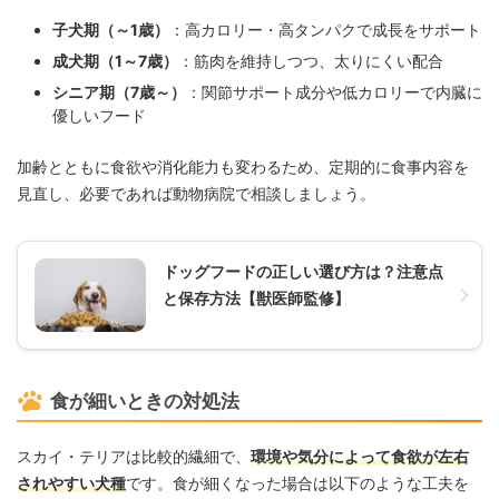
子犬期（～1歳）
：高カロリー・高タンパクで成長をサポート
成犬期（1～7歳）
：筋肉を維持しつつ、太りにくい配合
シニア期（7歳～）
：関節サポート成分や低カロリーで内臓に
優しいフード
加齢とともに食欲や消化能力も変わるため、定期的に食事内容を
見直し、必要であれば動物病院で相談しましょう。
ドッグフードの正しい選び方は？注意点
と保存方法【獣医師監修】
食が細いときの対処法
スカイ・テリアは比較的繊細で、
環境や気分によって食欲が左右
されやすい犬種
です。食が細くなった場合は以下のような工夫を