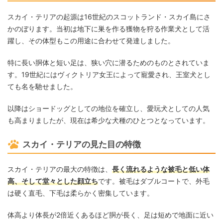
スカイ・テリアの起源は16世紀のスコットランド・スカイ島にさ
かのぼります。当初は地下に巣を作る獲物を狩る作業犬として活
躍し、その体型もこの用途に合わせて発達しました。
特に長い胴体と短い足は、狭い穴に潜るためのものとされていま
す。19世紀にはヴィクトリア女王によって寵愛され、王室犬とし
ても名を馳せました。
以降はショードッグとしての地位を確立し、愛玩犬としての人気
も高まりましたが、現在は希少な犬種のひとつとなっています。
スカイ・テリアの見た目の特徴
スカイ・テリアの最大の特徴は、
長く流れるような被毛と低い体
高、そして堂々とした顔立ち
です。被毛はダブルコートで、外毛
は硬く直毛、下毛は柔らかく密集しています。
体高より体長が2倍近くあるほど胴が長く、足は短めで地面に近い