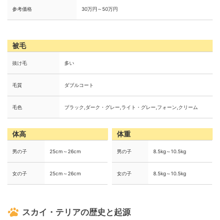
参考価格
30万円～50万円
被毛
抜け毛
多い
毛質
ダブルコート
毛色
ブラック,ダーク・グレー,ライト・グレー,フォーン,クリーム
体高
体重
男の子
25cm～26cm
男の子
8.5kg～10.5kg
女の子
25cm～26cm
女の子
8.5kg～10.5kg
スカイ・テリアの歴史と起源