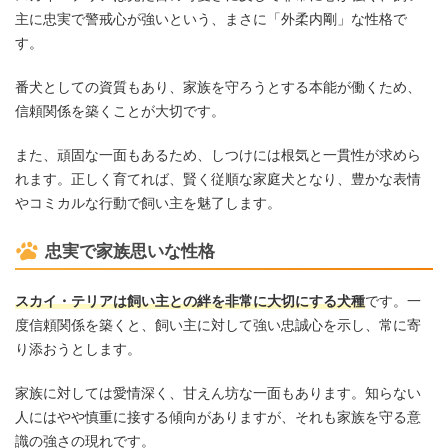
主に忠実で警戒心が強いという、まさに「外柔内剛」な性格で
す。
番犬としての資質もあり、家族を守ろうとする本能が働くため、
信頼関係を築くことが大切です。
また、頑固な一面もあるため、しつけには根気と一貫性が求めら
れます。正しく育てれば、賢く従順な家庭犬となり、豊かな表情
やコミカルな行動で飼い主を魅了します。
忠実で家族思いな性格
スカイ・テリアは飼い主との絆を非常に大切にする犬種
です。一
度信頼関係を築くと、飼い主に対して強い忠誠心を示し、常に寄
り添おうとします。
家族に対しては愛情深く、甘えん坊な一面もあります。知らない
人にはやや慎重に接する傾向がありますが、それも家族を守る意
識の強さの現れです。