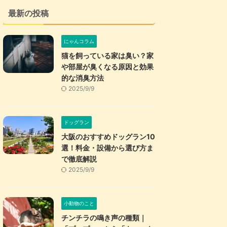
最新の投稿
にゃんコラム
猫を飼っている家は臭い？家
や部屋が臭くなる原因と効果
的な消臭方法
2025/9/9
ドッグラン
大阪のおすすめドッグラン10
選！料金・設備から選び方ま
で徹底解説
2025/9/9
小動物のこと
チンチラの鳴き声の種類｜