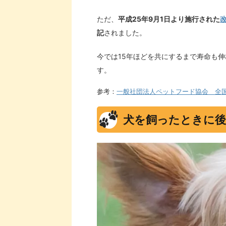
ただ、
平成25年9月1日より施行された
記
されました。
今では15年ほどを共にするまで寿命も
す。
参考：
一般社団法人ペットフード協会 全
犬を飼ったときに後