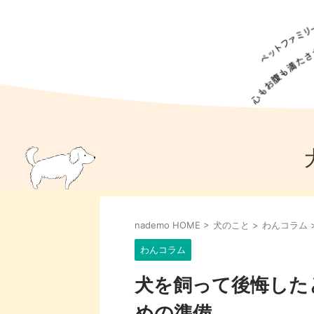
犬の食事
猫の食事
ドッグフード
犬種
猫種
キャッ
犬
猫
犬のこと
猫のこと
ペットフー
nademo HOME
>
犬のこと
>
わんコラム
犬のしつけ
猫のしつけ
犬のアイ
猫のアイ
わんコラム
犬を飼って後悔した
めの準備