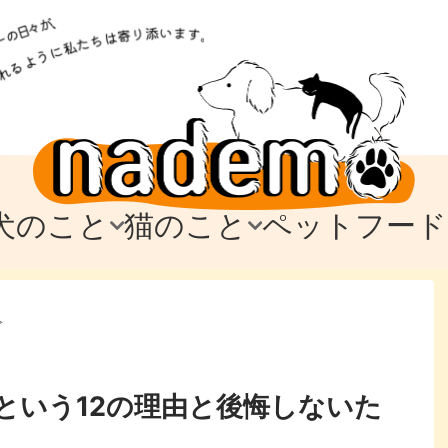
犬のこと
猫のこと
ペットフード
トフード
のお迎え
のお迎え
犬の飼育費・値段
猫の飼育費・値段
なでもごはん
犬の病気・健康
猫の病気・健康
ド
>
テム
テム
愛犬とお出かけ
愛猫とお出かけ
愛犬とのお別れ
愛猫とのお別れ
わ
に
という12の理由と後悔しないた