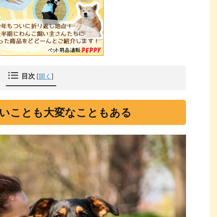
目次
[
開く
]
いことも大変なこともある