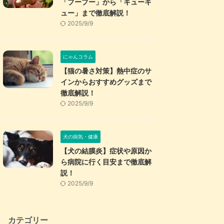
「プープー」から「キューキ
ュー」まで徹底解説！
2025/9/9
にゃんコラム
【猫の暑さ対策】熱中症のサ
インからおすすめグッズまで
徹底解説！
2025/9/9
犬の病気・健康
【犬の結膜炎】症状や原因か
ら病院に行く目安まで徹底解
説！
2025/9/9
カテゴリー