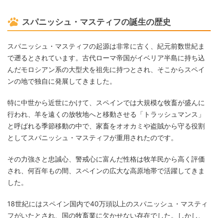
スパニッシュ・マスティフの誕生の歴史
スパニッシュ・マスティフの起源は非常に古く、紀元前数世紀ま
で遡るとされています。古代ローマ帝国がイベリア半島に持ち込
んだモロシアン系の大型犬を祖先に持つとされ、そこからスペイ
ンの地で独自に発展してきました。
特に中世から近世にかけて、スペインでは大規模な牧畜が盛んに
行われ、羊を遠くの放牧地へと移動させる「トラッシュマンス」
と呼ばれる季節移動の中で、家畜をオオカミや盗賊から守る役割
としてスパニッシュ・マスティフが重用されたのです。
その力強さと忠誠心、警戒心に富んだ性格は牧羊民から高く評価
され、何百年もの間、スペインの広大な高原地帯で活躍してきま
した。
18世紀にはスペイン国内で40万頭以上のスパニッシュ・マスティ
フがいたとされ、国の牧畜業に欠かせない存在でした。しかし、