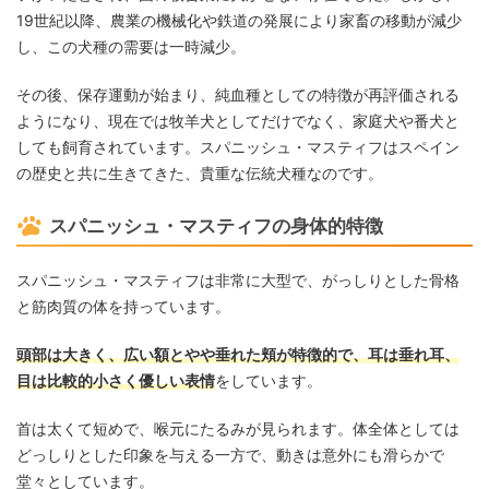
19世紀以降、農業の機械化や鉄道の発展により家畜の移動が減少
し、この犬種の需要は一時減少。
その後、保存運動が始まり、純血種としての特徴が再評価される
ようになり、現在では牧羊犬としてだけでなく、家庭犬や番犬と
しても飼育されています。スパニッシュ・マスティフはスペイン
の歴史と共に生きてきた、貴重な伝統犬種なのです。
スパニッシュ・マスティフの身体的特徴
スパニッシュ・マスティフは非常に大型で、がっしりとした骨格
と筋肉質の体を持っています。
頭部は大きく、広い額とやや垂れた頬が特徴的で、耳は垂れ耳、
目は比較的小さく優しい表情
をしています。
首は太くて短めで、喉元にたるみが見られます。体全体としては
どっしりとした印象を与える一方で、動きは意外にも滑らかで
堂々としています。