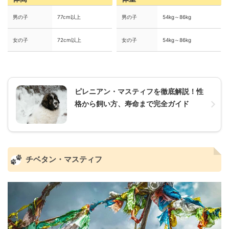
男の子
77cm以上
男の子
54kg～86kg
女の子
72cm以上
女の子
54kg～86kg
ピレニアン・マスティフを徹底解説！性
格から飼い方、寿命まで完全ガイド
チベタン・マスティフ