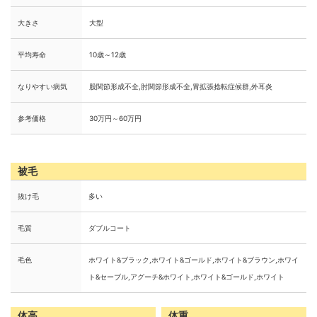
大きさ
大型
平均寿命
10歳～12歳
なりやすい病気
股関節形成不全,肘関節形成不全,胃拡張捻転症候群,外耳炎
参考価格
30万円～60万円
被毛
抜け毛
多い
毛質
ダブルコート
毛色
ホワイト&ブラック,ホワイト&ゴールド,ホワイト&ブラウン,ホワイ
ト&セーブル,アグーチ&ホワイト,ホワイト&ゴールド,ホワイト
体高
体重