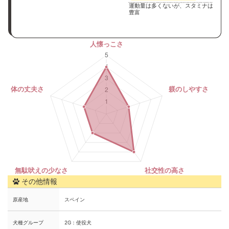
運動量は多くないが、スタミナは
豊富
その他情報
原産地
スペイン
犬種グループ
2G：使役犬