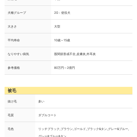
犬種グループ
2G：使役犬
大きさ
大型
平均寿命
10歳～15歳
なりやすい病気
股関節形成不全,皮膚炎,外耳炎
参考価格
80万円～2億円
被毛
抜け毛
多い
毛質
ダブルコート
毛色
リッチブラック,ブラウン,ゴールド,ブラック&タン,グレー&ブルー,
グレー&ブルー&タン