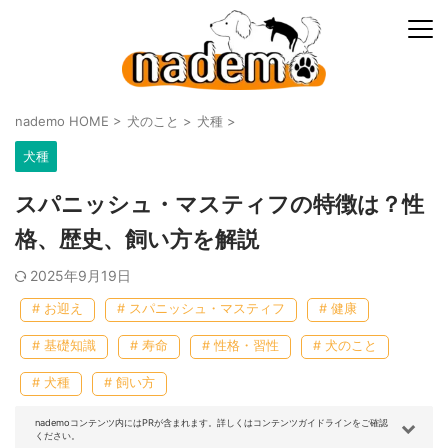
nademo HOME
>
犬のこと
>
犬種
>
犬種
スパニッシュ・マスティフの特徴は？性
格、歴史、飼い方を解説
2025年9月19日
# お迎え
# スパニッシュ・マスティフ
# 健康
# 基礎知識
# 寿命
# 性格・習性
# 犬のこと
# 犬種
# 飼い方
nademoコンテンツ内にはPRが含まれます。詳しくはコンテンツガイドラインをご確認
ください。