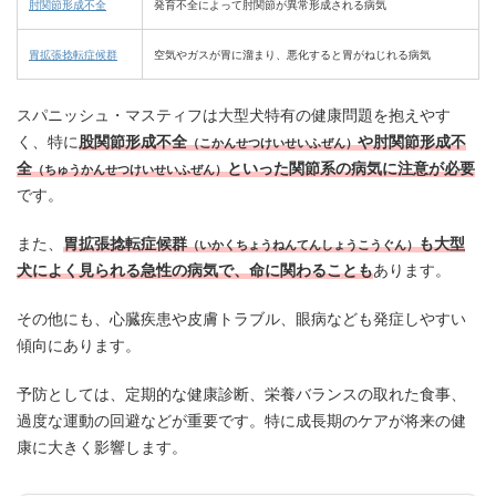
肘関節形成不全
発育不全によって肘関節が異常形成される病気
胃拡張捻転症候群
空気やガスが胃に溜まり、悪化すると胃がねじれる病気
スパニッシュ・マスティフは大型犬特有の健康問題を抱えやす
く、特に
股関節形成不全
や肘関節形成不
（こかんせつけいせいふぜん）
全
といった関節系の病気に注意が必要
（ちゅうかんせつけいせいふぜん）
です。
また、
胃拡張捻転症候群
も大型
（いかくちょうねんてんしょうこうぐん）
犬によく見られる急性の病気で、命に関わることも
あります。
その他にも、心臓疾患や皮膚トラブル、眼病なども発症しやすい
傾向にあります。
予防としては、定期的な健康診断、栄養バランスの取れた食事、
過度な運動の回避などが重要です。特に成長期のケアが将来の健
康に大きく影響します。