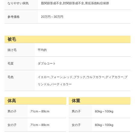
なりやすい病気
股関節形成不全,肘関節形成不全,胃拡張捻転症候群
参考価格
20万円～30万円
被毛
抜け毛
平均的
毛質
ダブルコート
毛色
イエロー,フォーン,レッド,ブラック,ウルフカラー,ディアカラー,ブ
リンドル,パーティカラー
体高
体重
男の子
71cm～89cm
男の子
60kg～100kg
女の子
71cm～89cm
女の子
60kg～100kg