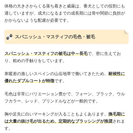
体格の大きさからくる落ち着きと威厳は、番犬としての役割にも
適していますが、成犬になるまでの成長期には骨や関節に負担が
かからないような配慮が必要です。
スパニッシュ・マスティフの毛色・被毛
スパニッシュ・マスティフの被毛は中～長毛
で、密に生えてお
り、粗めの手触りをしています。
寒暖差の激しいスペインの山岳地帯で働いてきたため、
耐候性に
優れたダブルコートが特徴
です。
毛色は非常にバリエーション豊かで、フォーン、ブラック、ウル
フカラー、レッド、ブリンドルなどが一般的です。
胸や足先に白いマーキングが入ることもよくあります。
換毛期に
は大量の抜け毛が出るため、定期的なブラッシングが推奨
されま
す。