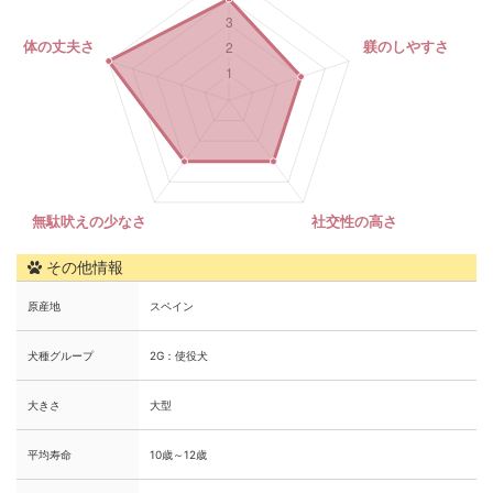
その他情報
原産地
スペイン
犬種グループ
2G：使役犬
大きさ
大型
平均寿命
10歳～12歳