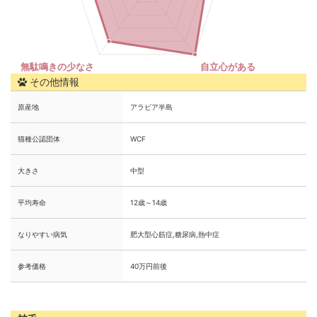
その他情報
原産地
アラビア半島
猫種公認団体
WCF
大きさ
中型
平均寿命
12歳～14歳
なりやすい病気
肥大型心筋症,糖尿病,熱中症
参考価格
40万円前後