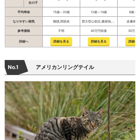
女の子
平均寿命
15歳～20歳
12歳～14歳
8歳～1
なりやすい病気
難聴,関節炎
肥大型心筋症,糖尿病,熱中症
皮膚病,
参考価格
不明
40万円前後
30万円
詳細へ
詳細を見る
詳細を見る
詳細を
No.1
アメリカンリングテイル