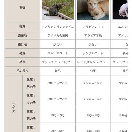
画像
猫種
アメリカンリングテイル
アラビアンマウ
エルフキ
原産地
アメリカ合衆国
アラビア半島
アメリカ
抜け毛
少ない
少ない
ない
毛質
スムースコート
シングルコート
被毛な
毛色
ブラック,ホワイト,ブラウン,オレンジ,グレー
レッド,オレンジ,グレー,ブラウン,シルバー,ホワイト,ブラック,オレンジ・ホワイト,シルバー・ホワイト
毛の長さ
短毛
短毛
被毛な
体高：
20cm～25cm
25cm～35cm
30cm～3
男の子
体高：
20cm～25cm
25cm～35cm
30cm～3
サイズ
女の子
体重：
3kg～7kg
4kg～7kg
3.6kg～6
男の子
体重：
3kg～6kg
4kg～7kg
3.6kg～6