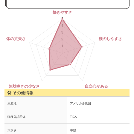
その他情報
原産地
アメリカ合衆国
猫種公認団体
TICA
大きさ
中型