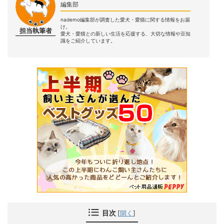
編集部
nademo編集部が調査した愛犬・愛猫に関する情報をお届
け。
担当執筆者
愛犬・愛猫との新しい生活を応援する、大切な情報や豆知
識をご紹介しています。
目次
[
開く
]