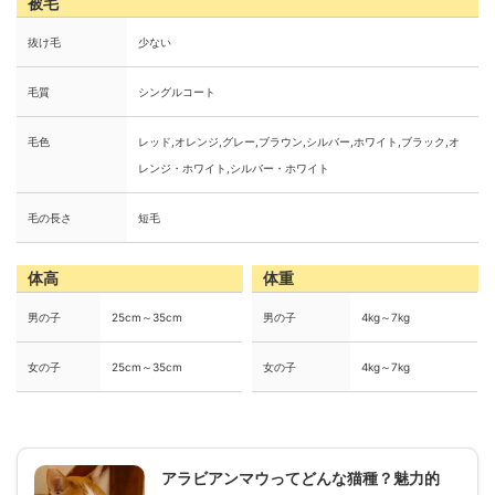
被毛
抜け毛
少ない
毛質
シングルコート
毛色
レッド,オレンジ,グレー,ブラウン,シルバー,ホワイト,ブラック,オ
レンジ・ホワイト,シルバー・ホワイト
毛の長さ
短毛
体高
体重
男の子
25cm～35cm
男の子
4kg～7kg
女の子
25cm～35cm
女の子
4kg～7kg
アラビアンマウってどんな猫種？魅力的