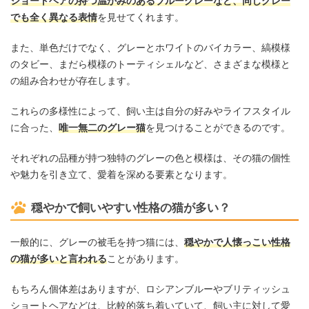
ショートヘアの持つ温かみのあるブルーグレーなど、同じグレー
でも全く異なる表情
を見せてくれます。
また、単色だけでなく、グレーとホワイトのバイカラー、縞模様
のタビー、まだら模様のトーティシェルなど、さまざまな模様と
の組み合わせが存在します。
これらの多様性によって、飼い主は自分の好みやライフスタイル
に合った、
唯一無二のグレー猫
を見つけることができるのです。
それぞれの品種が持つ独特のグレーの色と模様は、その猫の個性
や魅力を引き立て、愛着を深める要素となります。
穏やかで飼いやすい性格の猫が多い？
一般的に、グレーの被毛を持つ猫には、
穏やかで人懐っこい性格
の猫が多いと言われる
ことがあります。
もちろん個体差はありますが、ロシアンブルーやブリティッシュ
ショートヘアなどは、比較的落ち着いていて、飼い主に対して愛