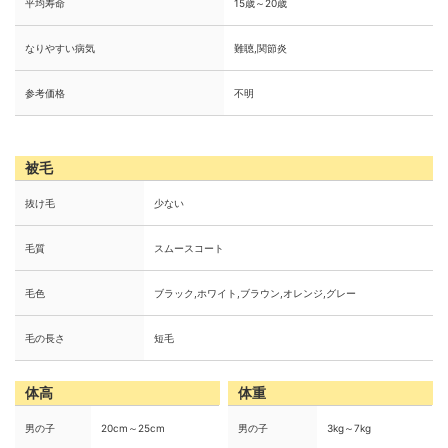
平均寿命
15歳～20歳
なりやすい病気
難聴,関節炎
参考価格
不明
被毛
抜け毛
少ない
毛質
スムースコート
毛色
ブラック,ホワイト,ブラウン,オレンジ,グレー
毛の長さ
短毛
体高
体重
男の子
20cm～25cm
男の子
3kg～7kg