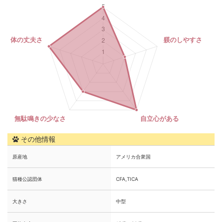
その他情報
原産地
アメリカ合衆国
猫種公認団体
CFA,TICA
大きさ
中型