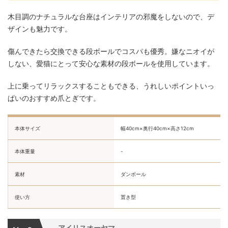
木目調のナチュラルな台座はインテリアの邪魔をしないので、デ
ザインも魅力です。
傷んできたら交換できる段ボールでコスパも優秀。嫌なニオイが
しない、愛猫にとって安心な素材の段ボールを使用しています。
上に乗ってリラックスすることもできる、うれしいポイントいっ
ぱいのおすすめ爪とぎです。
本体サイズ
幅40cm×奥行40cm×高さ12cm
本体重量
-
素材
ダンボール
使い方
置き型
アイリスオーヤマ