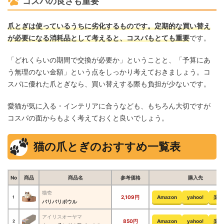
コスパの良さも重要
爪とぎは使っているうちに劣化するものです。定期的な買い替え
が必要になる消耗品として考えると、コスパもとても重要
です。
「どれくらいの期間で交換が必要か」ということと、「予算にあ
う無理のない金額」という点をしっかり考えておきましょう。コ
スパに優れた爪とぎなら、買い替えする際も負担が少ないです。
愛猫が気に入る・インテリアに合うなども、もちろん大切ですが
コスパの面からもよく考えておくと良いでしょう。
猫の爪とぎのおすすめ一覧表
No
商品
商品名
参考価格
購入先
猫壱
2,109円
Amazon
yahoo!
楽天
1
バリバリボウル
アイリスオーヤマ
850円
Amazon
yahoo!
楽天
2