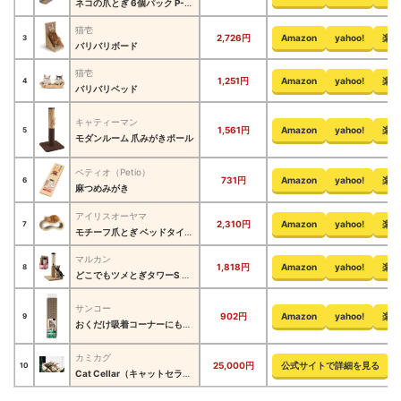
ネコの爪とぎ 6個パック P-NTN-6P
猫壱
2,726円
Amazon
yahoo!
楽天
3
バリバリボード
猫壱
1,251円
Amazon
yahoo!
楽天
4
バリバリベッド
キャティーマン
1,561円
Amazon
yahoo!
楽天
5
モダンルーム 爪みがきポール
ペティオ（Petio）
731円
Amazon
yahoo!
楽天
6
麻つめみがき
アイリスオーヤマ
2,310円
Amazon
yahoo!
楽天
7
モチーフ爪とぎ ベッドタイプ P-MTBD-60
マルカン
1,818円
Amazon
yahoo!
楽天
8
どこでもツメとぎタワーS 猫用
サンコー
902円
Amazon
yahoo!
楽天
9
おくだけ吸着コーナーにも貼れる猫のつめとぎ 段ボール KX-61
カミカグ
25,000円
公式サイトで詳細を見る
10
Cat Cellar（キャットセラー）