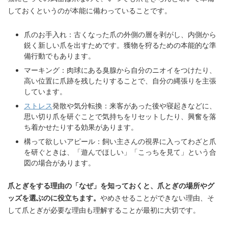
しておくというのが本能に備わっていることです。
爪のお手入れ：古くなった爪の外側の層を剥がし、内側から
鋭く新しい爪を出すためです。獲物を狩るための本能的な準
備行動でもあります。
マーキング：肉球にある臭腺から自分のニオイをつけたり、
高い位置に爪跡を残したりすることで、自分の縄張りを主張
しています。
ストレス
発散や気分転換：来客があった後や寝起きなどに、
思い切り爪を研ぐことで気持ちをリセットしたり、興奮を落
ち着かせたりする効果があります。
構って欲しいアピール：飼い主さんの視界に入ってわざと爪
を研ぐときは、「遊んでほしい」「こっちを見て」という合
図の場合があります。
爪とぎをする理由の「なぜ」を知っておくと、爪とぎの場所やグ
ッズを選ぶのに役立ちます。
やめさせることができない理由、そ
して爪とぎが必要な理由も理解することが最初に大切です。