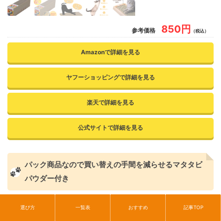
850円
参考価格
（税込）
Amazonで詳細を見る
ヤフーショッピングで詳細を見る
楽天で詳細を見る
公式サイトで詳細を見る
パック商品なので買い替えの手間を減らせるマタタビ
パウダー付き
6こパックになってるので、複数の場所に設置したいときにも便利
選び方
一覧表
おすすめ
記事TOP
です。