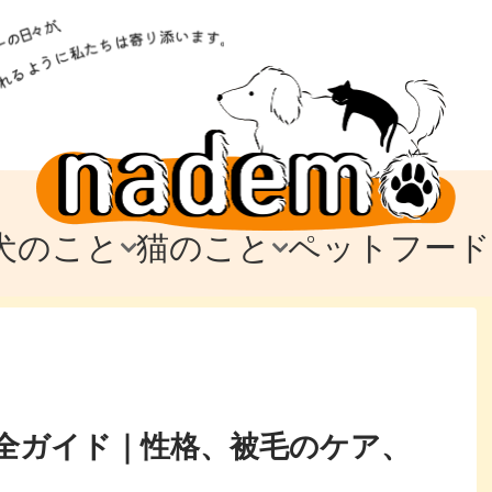
犬のこと
猫のこと
ペットフード
トフード
のお迎え
のお迎え
犬の飼育費・値段
猫の飼育費・値段
なでもごはん
犬の病気・健康
猫の病気・健康
ド
テム
テム
愛犬とお出かけ
愛猫とお出かけ
愛犬とのお別れ
愛猫とのお別れ
わ
に
全ガイド｜性格、被毛のケア、