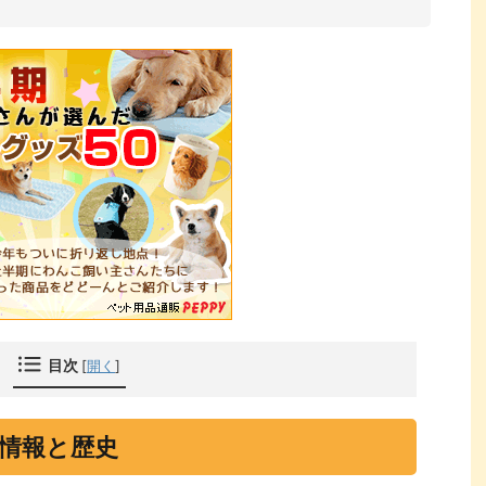
目次
[
開く
]
情報と歴史