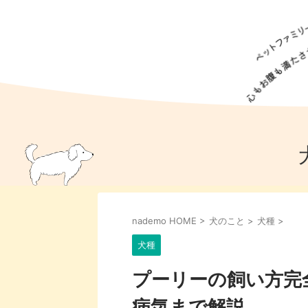
犬の食事
猫の食事
ドッグフード
犬種
猫種
キャッ
犬
猫
犬のこと
猫のこと
ペットフー
nademo HOME
>
犬のこと
>
犬種
>
犬のしつけ
猫のしつけ
犬のアイ
猫のアイ
犬種
プーリーの飼い方完
病気まで解説