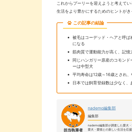
これからプーリーを迎えようと考えてい
生活をより豊かにするためのヒントがき
この記事の結論
被毛はコーデッド・ヘアと呼ば
になる
筋肉質で運動能力が高く、記憶
同じハンガリー原産のコモンド
ーは中型犬
平均寿命は12歳～16歳とされ
日本では飼育登録数は少なく、
nademo編集部
編集部
nademo編集部が調査した愛犬
担当執筆者
愛犬・愛猫との新しい生活を応援