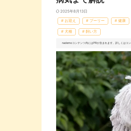
2025年8月13日
# お迎え
# プーリー
# 健康
# 犬種
# 飼い方
nademoコンテンツ内にはPRが含まれます。詳しくは