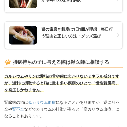
猫の歯磨き頻度は1日1回が理想！毎日行
う理由と正しい方法・グッズ選び
持病持ちの子に与える際は獣医師に相談する
カルシウムやリンは愛猫の骨や歯に欠かせないミネラル成分です
が、過剰に摂取すると猫に最も多い疾病のひとつ「慢性腎臓病」
を発症しかねません。
腎臓病の猫は
低カリウム血症
になることがありますが、逆に肝不
全や
腎不全
などでカリウムの排泄が滞ると「高カリウム血症」に
なることもあります。