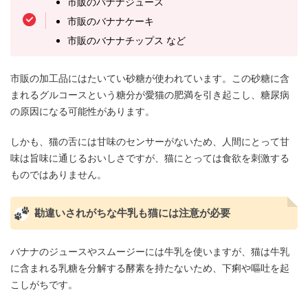
市販のバナナジュース
市販のバナナケーキ
市販のバナナチップス など
市販の加工品にはたいてい砂糖が使われています。この砂糖に含
まれるグルコースという糖分が愛猫の肥満を引き起こし、糖尿病
の原因になる可能性があります。
しかも、猫の舌には甘味のセンサーがないため、人間にとって甘
味は旨味に通じるおいしさですが、猫にとっては食欲を刺激する
ものではありません。
勘違いされがちな牛乳も猫には注意が必要
バナナのジュースやスムージーには牛乳を使いますが、猫は牛乳
に含まれる乳糖を分解する酵素を持たないため、下痢や嘔吐を起
こしがちです。