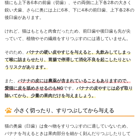
猫にも上下各6本の前歯（切歯）、その両側に上下各2本の大きく
鋭い犬歯、さらに奥には上に6本、下に4本の前臼歯、上下各2本の
後臼歯があります。
けれど、猫はもともと肉食だったため、前臼歯や後臼歯も先が尖
っていて、植物やその繊維をすりつぶすのには適していません。
そのため、
バナナの硬い皮やすじを与えると、丸飲みしてしまっ
て喉に詰まらせたり、胃腸で停滞して消化不良を起こしたりとい
うリスクがあります。
また、
バナナの皮には農薬が含まれていることもありますので、
愛猫に皮を舐めさせるのもNG
です。
バナナの皮やすじは必ず取り
除いてから、少量の果肉だけを与えましょう。
小さく切ったり、すりつぶしてから与える
猫の奥歯（臼歯）は食べ物をすりつぶすのに適していないため、
バナナを与えるときは果肉部分を細かく刻んだりつぶしたりして