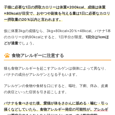
子猫に必要な1日の摂取カロリーは体重×200kcal、成猫は体重
×80kcalが目安で、おやつや副食を与える量は1日に必要なカロリ
ー摂取量の20％以内と言われます。
仮に体重3kgの成猫なら、3kg×80kcal×20％=48kcal。バナナ1本
のカロリーが約90kcalとすると、1日半分が限度。
1回分は1cmほ
どが適量
でしょう。
食物アレルギーに注意する
猫も食物アレルギーを起こすアレルゲンは個体によって異なり、
バナナの成分がアレルゲンとなる子もいます。
アレルゲンの食物や食材を口にすると、嘔吐、下痢、痒み、皮膚
の炎症といった症状を引き起こします。
バナナを食べさせた後、愛猫が体をさかんに舐める・噛む・引っ
掻くなどしていたら、食物アレルギー発症の可能性が。
アレルギ