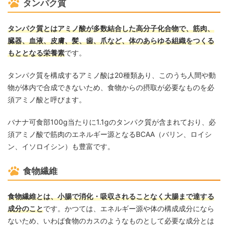
タンパク質
タンパク質とはアミノ酸が多数結合した高分子化合物で、筋肉、
臓器、血液、皮膚、髪、歯、爪など、体のあらゆる組織をつくる
もととなる栄養素
です。
タンパク質を構成するアミノ酸は20種類あり、このうち人間や動
物が体内で合成できないため、食物からの摂取が必要なものを必
須アミノ酸と呼びます。
バナナ可食部100g当たりに1.1gのタンパク質が含まれており、必
須アミノ酸で筋肉のエネルギー源となるBCAA（バリン、ロイシ
ン、イソロイシン）も豊富です。
食物繊維
食物繊維とは、小腸で消化・吸収されることなく大腸まで達する
成分のこと
です。かつては、エネルギー源や体の構成成分になら
ないため、いわば食物のカスのようなものとして必要な成分とは