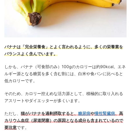
バナナは「完全栄養食」とよく言われるように、多くの栄養素を
バランスよく含んでいます。
しかも、バナナ（可食部のみ）100gのカロリーは約90kcal。エネ
ルギー源となる糖質を多く含む割には、白米や食パンに比べると
低カロリーです。
そのため、カロリー控えめな活力源として、積極的に取り入れる
アスリートやダイエッターが多くいます。
ただし、
猫がバナナを過剰摂取すると、
糖尿病
や
慢性腎臓病
、高
カリウム血症（尿道閉塞）の原因となる成分も含まれているので
要注意
です。