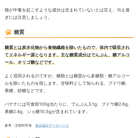
猫が中毒を起こすような成分は含まれていないとは言え、与え過
ぎには注意しましょう。
糖質
糖質とは炭水化物から食物繊維を除いたもので、体内で吸収され
てエネルギー源となります。主な糖質成分はでんぷん、糖アルコ
ール、オリゴ糖などです。
よく混同されるのですが、糖類とは糖質から多糖類・糖アルコー
ルを除いたものを指します。甘味料として知られる、ブドウ糖、
果糖、砂糖などです。
バナナには可食部100g当たりに、でんぷん3.1g、ブドウ糖2.6g、
果糖2.4g、ショ糖10.5gが含まれています。
参考：文部科学省
食品成分データベース