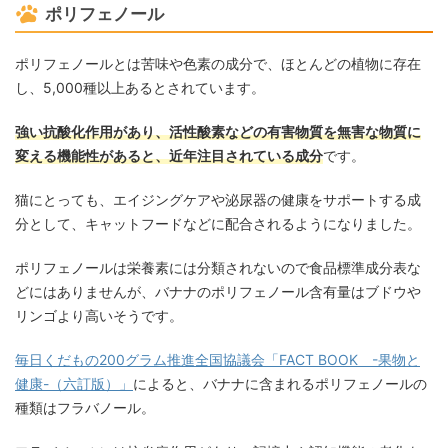
ポリフェノール
ポリフェノールとは苦味や色素の成分で、ほとんどの植物に存在
し、5,000種以上あるとされています。
強い抗酸化作用があり、活性酸素などの有害物質を無害な物質に
変える機能性があると、近年注目されている成分
です。
猫にとっても、エイジングケアや泌尿器の健康をサポートする成
分として、キャットフードなどに配合されるようになりました。
ポリフェノールは栄養素には分類されないので食品標準成分表な
どにはありませんが、バナナのポリフェノール含有量はブドウや
リンゴより高いそうです。
毎日くだもの200グラム推進全国協議会「FACT BOOK -果物と
健康-（六訂版）」
によると、バナナに含まれるポリフェノールの
種類はフラバノール。