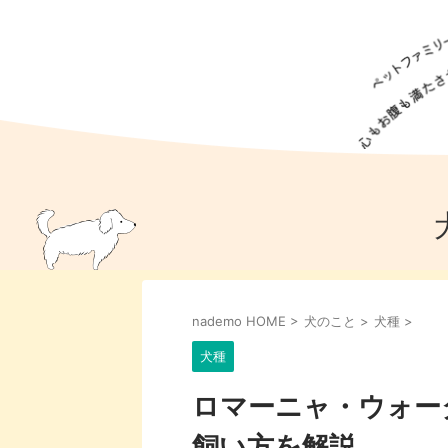
犬の食事
猫の食事
ドッグフード
犬種
猫種
キャッ
犬
猫
犬のこと
猫のこと
ペットフー
nademo HOME
>
犬のこと
>
犬種
>
犬のしつけ
猫のしつけ
犬のアイ
猫のアイ
犬種
ロマーニャ・ウォー
飼い方を解説