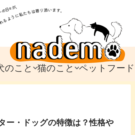
犬のこと
猫のこと
ペットフード
トフード
のお迎え
のお迎え
犬の飼育費・値段
猫の飼育費・値段
なでもごはん
犬の病気・健康
猫の病気・健康
ド
テム
テム
愛犬とお出かけ
愛猫とお出かけ
愛犬とのお別れ
愛猫とのお別れ
わ
に
ター・ドッグの特徴は？性格や