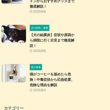
インからおすすめグッズまで
徹底解説！
2025/9/9
犬の病気・健康
【犬の結膜炎】症状や原因か
ら病院に行く目安まで徹底解
説！
2025/9/9
猫の食事
猫がコーヒーを舐めたら危
険！中毒症状から応急処置、
危険な理由を解説
2025/9/4
カテゴリー