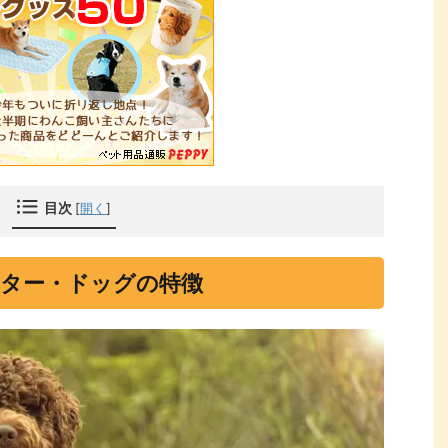
目次
[
開く
]
ター・ドッグの特徴