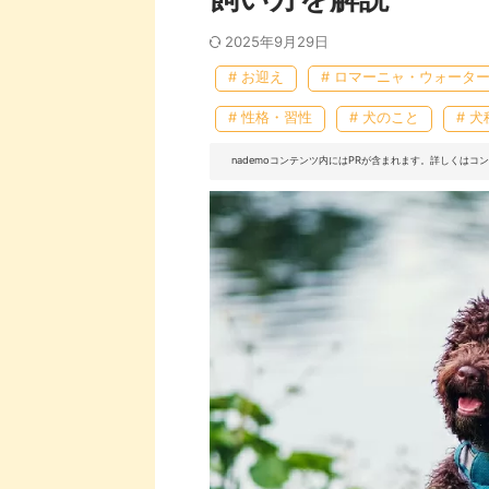
2025年9月29日
# お迎え
# ロマーニャ・ウォータ
# 性格・習性
# 犬のこと
# 犬
nademoコンテンツ内にはPRが含まれます。詳しくは