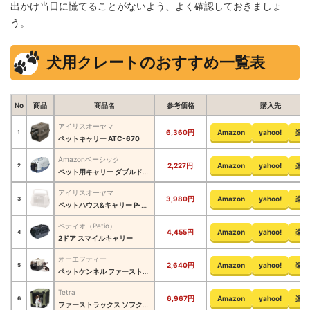
出かけ当日に慌てることがないよう、よく確認しておきましょ
う。
犬用クレートのおすすめ一覧表
No
商品
商品名
参考価格
購入先
アイリスオーヤマ
6,360円
Amazon
yahoo!
楽天
1
ペットキャリー ATC-670
Amazonベーシック
2,227円
Amazon
yahoo!
楽天
2
ペット用キャリー ダブルドア ‎6009-M
アイリスオーヤマ
3,980円
Amazon
yahoo!
楽天
3
ペットハウス&キャリー P-HC480
ペティオ（Petio）
4,455円
Amazon
yahoo!
楽天
4
2ドア スマイルキャリー
オーエフティー
2,640円
Amazon
yahoo!
楽天
5
ペットケンネル ファーストクラス L45
Tetra
6,967円
Amazon
yahoo!
楽天
6
ファーストラックス ソフクレート n2