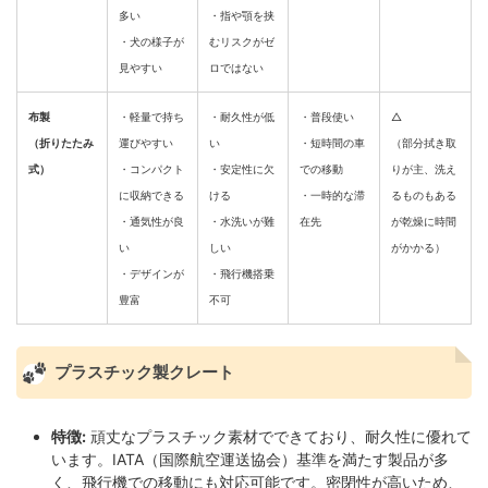
多い
・指や顎を挟
・犬の様子が
むリスクがゼ
見やすい
ロではない
布製
・軽量で持ち
・耐久性が低
・普段使い
△
（折りたたみ
運びやすい
い
・短時間の車
（部分拭き取
式）
・コンパクト
・安定性に欠
での移動
りが主、洗え
に収納できる
ける
・一時的な滞
るものもある
・通気性が良
・水洗いが難
在先
が乾燥に時間
い
しい
がかかる）
・デザインが
・飛行機搭乗
豊富
不可
プラスチック製クレート
特徴:
頑丈なプラスチック素材でできており、耐久性に優れて
います。IATA（国際航空運送協会）基準を満たす製品が多
く、飛行機での移動にも対応可能です。密閉性が高いため、