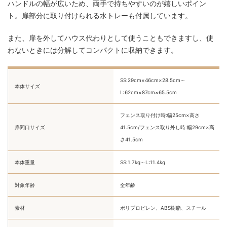
ハンドルの幅が広いため、両手で持ちやすいのが嬉しいポイン
ト。扉部分に取り付けられる水トレーも付属しています。
また、扉を外してハウス代わりとして使うこともできますし、使
わないときには分解してコンパクトに収納できます。
SS:29cm×46cm×28.5cm～
本体サイズ
L:62cm×87cm×65.5cm
フェンス取り付け時:幅25cm×高さ
扉間口サイズ
41.5cm/フェンス取り外し時:幅29cm×高
さ41.5cm
本体重量
SS:1.7kg～L:11.4kg
対象年齢
全年齢
素材
ポリプロピレン、ABS樹脂、スチール