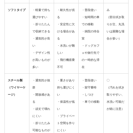
ソフトタイプ
・軽量で持ち
・耐久性が劣
・普段使い
△
運びやすい
る
・短時間の車
（部分拭き取
・折りたたん
・安定性に欠
での移動
りが主、丸洗
で収納できる
ける場合があ
・病院の待合
いは困難な場
・通気性が良
る
室
合が多い）
い
・水洗いが難
・ドッグカフ
・デザイン性
しい
ェや旅行先で
が高いものが
・飛行機搭乗
の一時的な滞
多い
不可
在
スチール製
・通気性が抜
・重さがあり
・普段使い
〇
（ワイヤーケ
群
持ち運びにく
・留守番時
（汚れを拭き
ージ）
・開放感があ
い
・しつけ
取りやすい、
る
・保温性が低
・車での移動
水洗い可能だ
・頑丈で壊れ
い
が錆に注意）
にくい
・プライベー
・折りたたみ
ト空間を作り
可能なものが
にくい