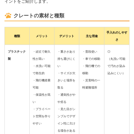
イントをご紹介します。
クレートの素材と種類
手入れのしやす
種類
メリット
デメリット
主な用途
さ
プラスチック
・頑丈で耐久
・重さがあり
・普段使い
◎
製
性が高い
持ち運びにく
・車での移動
（丸洗い可能
・水洗い可能
い
・飛行機での
で汚れが染み
で衛生的
・サイズが大
移動
込みにくい）
・飛行機搭乗
きいと場所を
・災害時の一
可能
取る
時避難場所
・保温性が高
・通気性がや
い
や劣る
・プライベー
・見た目がシ
ト空間を作り
ンプルでデザ
やすい
イン性に欠け
る場合がある