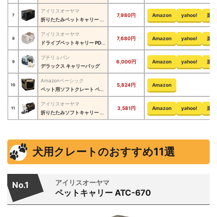
アイリスオーヤマ
7,980円
Amazon
yahoo!
楽天
7
折りたたみペットキャリー FC-670
アイリスオーヤマ
7,680円
Amazon
yahoo!
楽天
8
ドライブペットキャリー PDPC-600
プチリュバン
6,000円
Amazon
yahoo!
楽天
9
デラックス キャリーバッグ
Amazonベーシック
5,824円
Amazon
10
ペット用ソフトクレート ペットキャリー 折りたたみ式 ‎12002-26
アイリスオーヤマ
3,581円
Amazon
yahoo!
楽天
11
折りたたみソフトキャリー POTC-410A
犬用クレートのおすすめ11選
アイリスオーヤマ
No.1
ペットキャリー ATC-670