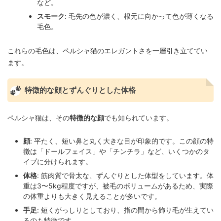
など。
スモーク
: 毛先の色が濃く、根元に向かって色が薄くなる
毛色。
これらの毛色は、ペルシャ猫のエレガントさを一層引き立ててい
ます。
特徴的な顔とずんぐりとした体格
ペルシャ猫は、その
特徴的な顔
でも知られています。
顔
: 平たく、短い鼻と丸く大きな目が印象的です。この顔の特
徴は「ドールフェイス」や「チンチラ」など、いくつかのタ
イプに分けられます。
体格
: 筋肉質で骨太な、ずんぐりとした体型をしています。体
重は3〜5kg程度ですが、被毛のボリュームがあるため、実際
の体重よりも大きく見えることが多いです。
手足
: 短くがっしりとしており、指の間から飾り毛が生えてい
るのも特徴です。