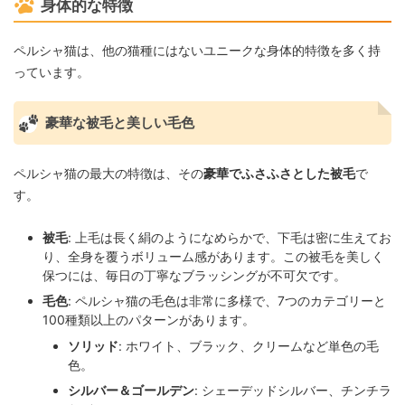
身体的な特徴
ペルシャ猫は、他の猫種にはないユニークな身体的特徴を多く持
っています。
豪華な被毛と美しい毛色
ペルシャ猫の最大の特徴は、その
豪華でふさふさとした被毛
で
す。
被毛
: 上毛は長く絹のようになめらかで、下毛は密に生えてお
り、全身を覆うボリューム感があります。この被毛を美しく
保つには、毎日の丁寧なブラッシングが不可欠です。
毛色
: ペルシャ猫の毛色は非常に多様で、7つのカテゴリーと
100種類以上のパターンがあります。
ソリッド
: ホワイト、ブラック、クリームなど単色の毛
色。
シルバー＆ゴールデン
: シェーデッドシルバー、チンチラ