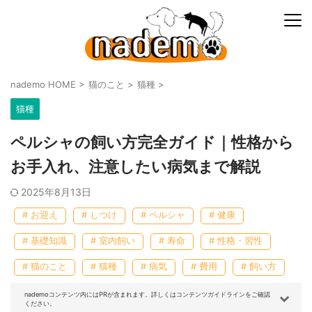
nademo HOME
>
猫のこと
>
猫種
>
猫種
ペルシャの飼い方完全ガイド｜性格から
お手入れ、注意したい病気まで解説
2025年8月13日
# お迎え
# しつけ
# ペルシャ
# 健康
# 基礎知識
# 室内飼い
# 寿命
# 性格・習性
# 猫のこと
# 猫種
# 病気
# 費用
# 飼い方
nademoコンテンツ内にはPRが含まれます。詳しくはコンテンツガイドラインをご確認
ください。