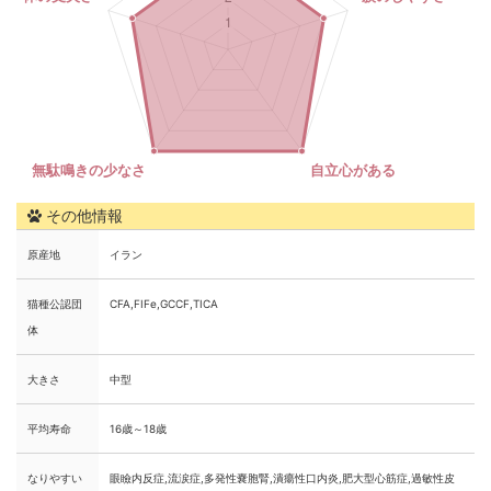
その他情報
原産地
イラン
猫種公認団
CFA,FIFe,GCCF,TICA
体
大きさ
中型
平均寿命
16歳～18歳
なりやすい
眼瞼内反症,流涙症,多発性嚢胞腎,潰瘍性口内炎,肥大型心筋症,過敏性皮