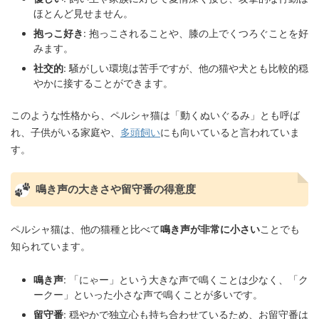
ほとんど見せません。
抱っこ好き
: 抱っこされることや、膝の上でくつろぐことを好
みます。
社交的
: 騒がしい環境は苦手ですが、他の猫や犬とも比較的穏
やかに接することができます。
このような性格から、ペルシャ猫は「動くぬいぐるみ」とも呼ば
れ、子供がいる家庭や、
多頭飼い
にも向いていると言われていま
す。
鳴き声の大きさや留守番の得意度
ペルシャ猫は、他の猫種と比べて
鳴き声が非常に小さい
ことでも
知られています。
鳴き声
: 「にゃー」という大きな声で鳴くことは少なく、「ク
ークー」といった小さな声で鳴くことが多いです。
留守番
: 穏やかで独立心も持ち合わせているため、お留守番は