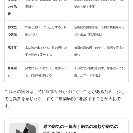
のう胞
重減少
補給を促す食事
腎
肥大型
呼吸が速い、ぐったりする、食
定期的な健康診断、心臓に負担をかけ
心筋症
欲がない
ない生活（肥満防止）
流涙症
常に涙が出ている、目の周りの
毎日の目の周りのケア、清潔な環境を
毛が濡れて変色する
保つ
尿路結
頻繁にトイレに行く、血尿が出
十分な水分摂取を促す、尿路結石に配
石
る、排尿時に痛がる
慮したフードを選ぶ
これらの病気は、特に症状が分かりにくいことがあるため、少し
でも異変を感じたら、すぐに動物病院に相談することが大切で
す。
猫の病気の一覧表｜病気の種類や病気の