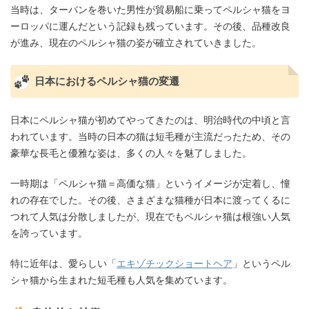
当時は、ターバンを巻いた男性が貿易船に乗ってペルシャ猫をヨ
ーロッパに運んだという記録も残っています。その後、品種改良
が進み、現在のペルシャ猫の姿が確立されていきました。
日本におけるペルシャ猫の変遷
日本にペルシャ猫が初めてやってきたのは、明治時代の中頃と言
われています。当時の日本の猫は短毛種が主流だったため、その
豪華な長毛と優雅な姿は、多くの人々を魅了しました。
一時期は「ペルシャ猫＝高価な猫」というイメージが定着し、憧
れの存在でした。その後、さまざまな猫種が日本に渡ってくるに
つれて人気は分散しましたが、現在でもペルシャ猫は根強い人気
を誇っています。
特に近年は、愛らしい「
エキゾチックショートヘア
」というペル
シャ猫から生まれた短毛種も人気を集めています。