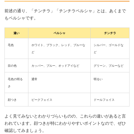
前述の通り、「チンチラ」「チンチラペルシャ」とは、あくまで
もペルシャです。
違い
ペルシャ
チンチラ
毛色
ホワイト、ブラック、レッド、ブルーな
シルバー、ゴールドな
ど
ど
目の色
カッパー、ブルー、オッドアイなど
グリーン、ブルーなど
毛色の明る
通常
明るい
さ
顔つき
ピークフェイス
ドールフェイス
よく見てみないとわかりづらいものの、これらの違いがあると言
われています。顔つきが特にわかりやすいポイントなので、ぜひ
確認してみましょう。