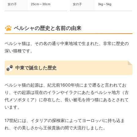
女の子
25cm～30cm
女の子
3kg～5kg
ペルシャの歴史と名前の由来
ペルシャ猫は、その名の通り中東地域で生まれた、非常に歴史の
深い猫種です。
中東で誕生した歴史
ペルシャ猫の起源は、紀元前1600年頃にまで遡ると言われてお
り、その起源は現在のイランやイラクにあたるペルシャ地方（古
代メソポタミア）に存在した、長い被毛を持つ猫にあるとされて
います。
17世紀には、イタリアの探検家によってヨーロッパに持ち込ま
れ、その美しさから王侯貴族の間で大流行しました。