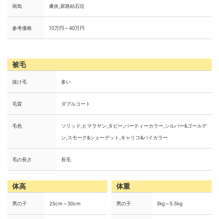
病気
膚炎,尿路結石症
参考価格
10万円～40万円
被毛
抜け毛
多い
毛質
ダブルコート
毛色
ソリッド,ヒマラヤン,タビー,パーティーカラー,シルバー&ゴールデ
ン,スモーク&シェーデット,キャリコ&バイカラー
毛の長さ
長毛
体高
体重
男の子
25cm～30cm
男の子
3kg～5.5kg