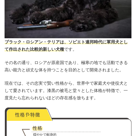
ブラック・ロシアン・テリアは、ソビエト連邦時代に軍用犬とし
て作出された比較的新しい犬種
です。
その名の通り、ロシアが原産国であり、極寒の地でも活動できる
高い能力と頑丈な体を持つことを目的として開発されました。
現在では、その忠実で賢い性格から、世界中で家庭犬や使役犬と
して愛されています。漆黒の被毛と堂々とした体格が特徴で、一
度見たら忘れられないほどの存在感を放ちます。
穏やかで献身的