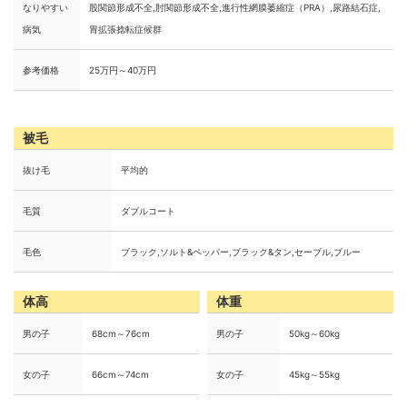
なりやすい
股関節形成不全,肘関節形成不全,進行性網膜萎縮症（PRA）,尿路結石症,
病気
胃拡張捻転症候群
参考価格
25万円～40万円
被毛
抜け毛
平均的
毛質
ダブルコート
毛色
ブラック,ソルト&ペッパー,ブラック&タン,セーブル,ブルー
体高
体重
男の子
68cm～76cm
男の子
50kg～60kg
女の子
66cm～74cm
女の子
45kg～55kg