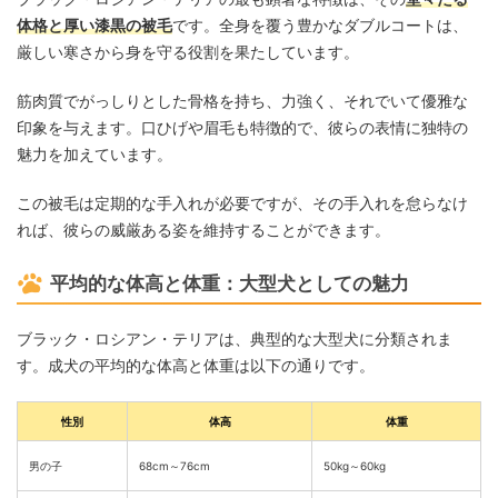
体格と厚い漆黒の被毛
です。全身を覆う豊かなダブルコートは、
厳しい寒さから身を守る役割を果たしています。
筋肉質でがっしりとした骨格を持ち、力強く、それでいて優雅な
印象を与えます。口ひげや眉毛も特徴的で、彼らの表情に独特の
魅力を加えています。
この被毛は定期的な手入れが必要ですが、その手入れを怠らなけ
れば、彼らの威厳ある姿を維持することができます。
平均的な体高と体重：大型犬としての魅力
ブラック・ロシアン・テリアは、典型的な大型犬に分類されま
す。成犬の平均的な体高と体重は以下の通りです。
性別
体高
体重
男の子
68cm～76cm
50kg～60kg