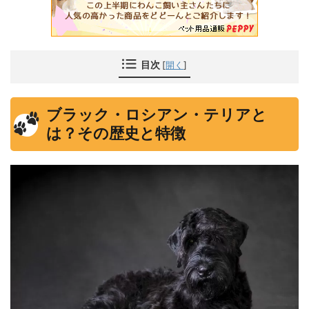
目次
[
開く
]
ブラック・ロシアン・テリアと
は？その歴史と特徴