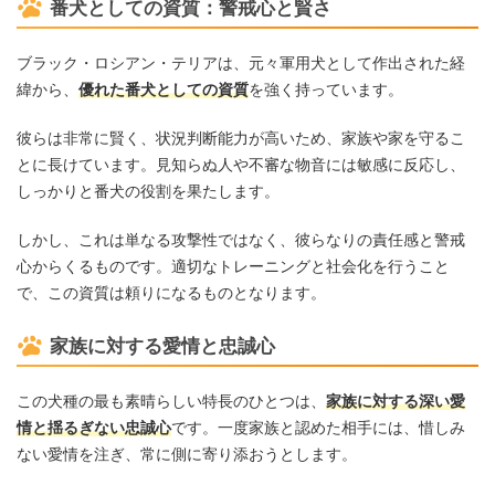
番犬としての資質：警戒心と賢さ
ブラック・ロシアン・テリアは、元々軍用犬として作出された経
緯から、
優れた番犬としての資質
を強く持っています。
彼らは非常に賢く、状況判断能力が高いため、家族や家を守るこ
とに長けています。見知らぬ人や不審な物音には敏感に反応し、
しっかりと番犬の役割を果たします。
しかし、これは単なる攻撃性ではなく、彼らなりの責任感と警戒
心からくるものです。適切なトレーニングと社会化を行うこと
で、この資質は頼りになるものとなります。
家族に対する愛情と忠誠心
この犬種の最も素晴らしい特長のひとつは、
家族に対する深い愛
情と揺るぎない忠誠心
です。一度家族と認めた相手には、惜しみ
ない愛情を注ぎ、常に側に寄り添おうとします。