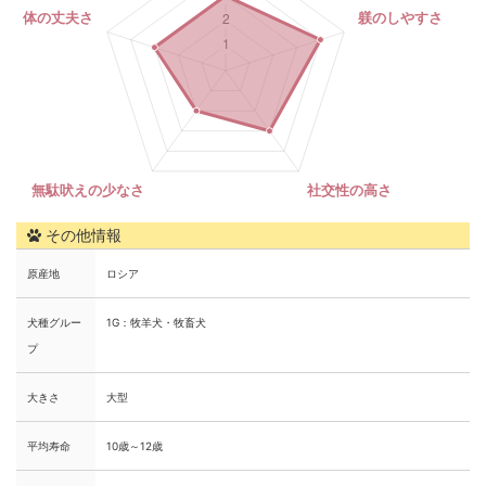
その他情報
原産地
ロシア
犬種グルー
1G：牧羊犬・牧畜犬
プ
大きさ
大型
平均寿命
10歳～12歳