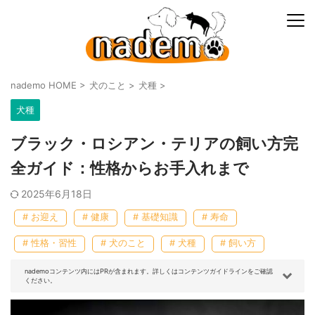
nademo HOME
>
犬のこと
>
犬種
>
犬種
ブラック・ロシアン・テリアの飼い方完
全ガイド：性格からお手入れまで
2025年6月18日
# お迎え
# 健康
# 基礎知識
# 寿命
# 性格・習性
# 犬のこと
# 犬種
# 飼い方
nademoコンテンツ内にはPRが含まれます。詳しくはコンテンツガイドラインをご確認
ください。