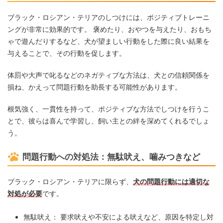
ブラック・ロシアン・テリアのしつけには、ポジティブトレーニ
ングが非常に効果的です。 褒めたり、おやつを与えたり、おもち
ゃで遊んだりするなど、犬が望ましい行動をした際に良い結果を
与えることで、その行動を促します。
体罰や大声で叱るなどのネガティブな方法は、犬との信頼関係を
損ね、かえって問題行動を助長する可能性があります。
根気強く、一貫性を持って、ポジティブな方法でしつけを行うこ
とで、彼らは喜んで学習し、飼い主との絆を深めてくれるでしょ
う。
問題行動への対処法：無駄吠え、噛みつきなど
ブラック・ロシアン・テリアに限らず、
犬の問題行動には適切な
対処が必要
です。
無駄吠え： 要求吠えや不安による吠えなど、原因を特定し対