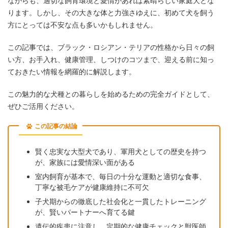
ながらも、適切な飼育環境と愛情があれば素晴らしい家庭犬とな
ります。しかし、その大きな体と力強さゆえに、初めて犬を飼う
方にとっては不安な点も多いかもしれません。
この記事では、ブラック・ロシアン・テリアの性格から日々の飼
い方、お手入れ、健康管理、しつけのコツまで、迎える前に知っ
ておきたい情報を網羅的に解説します。
この魅力的な犬種との暮らしを始めるための完全ガイドとして、
ぜひご活用ください。
この記事の結論
賢く忠実な大型犬であり、軍用犬としての歴史を持つ
が、家族には愛情深い面がある
室内飼育が基本で、毎日の十分な運動と適切な食事、
丁寧な被毛ケアが健康維持に不可欠
子犬期からの徹底した社会化と一貫したトレーニング
が、賢いパートナーへ育てる鍵
遺伝的疾患に注意し、定期的な健康チェックと獣医師