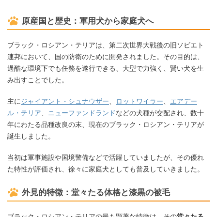
原産国と歴史：軍用犬から家庭犬へ
ブラック・ロシアン・テリアは、第二次世界大戦後の旧ソビエト
連邦において、国の防衛のために開発されました。その目的は、
過酷な環境下でも任務を遂行できる、大型で力強く、賢い犬を生
み出すことでした。
主に
ジャイアント・シュナウザー
、
ロットワイラー
、
エアデー
ル・テリア
、
ニューファンドランド
などの犬種が交配され、数十
年にわたる品種改良の末、現在のブラック・ロシアン・テリアが
誕生しました。
当初は軍事施設や国境警備などで活躍していましたが、その優れ
た特性が評価され、徐々に家庭犬としても普及していきました。
外見的特徴：堂々たる体格と漆黒の被毛
ブラック・ロシアン・テリアの最も顕著な特徴は、その
堂々たる