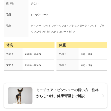
抜け毛
少ない
毛質
シングルコート
毛色
ディアー・レッド,レディッシュ・ブラウン,ダーク・レッド・ブラ
ウン,ブラック&タン,チョコレート&タン
体高
体重
男の子
25cm～30cm
男の子
4kg～6kg
女の子
25cm～30cm
女の子
4kg～6kg
ミニチュア・ピンシャーの飼い方｜性格
からしつけ、健康管理まで解説