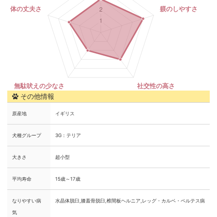
その他情報
原産地
イギリス
犬種グループ
3G：テリア
大きさ
超小型
平均寿命
15歳～17歳
なりやすい病
水晶体脱臼,膝蓋骨脱臼,椎間板ヘルニア,レッグ・カルベ・ペルテス病
気