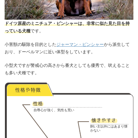
ドイツ原産のミニチュア・ピンシャーは、非常に似た見た目を持
っている犬種
です。
小害獣の駆除を目的とした
ジャーマン・ピンシャー
から派生して
おり、ドーベルマンに近い体型をしています。
小型犬ですが警戒心の高さから番犬としても優秀で、吠えること
も多い犬種です。
自尊心が強く、気性も荒い
飼い主以外にはあまり懐
かない