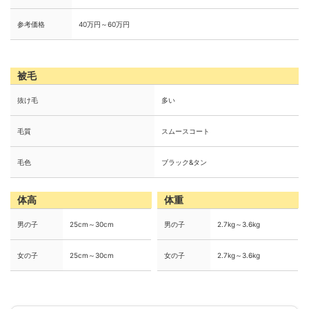
参考価格
40万円～60万円
被毛
抜け毛
多い
毛質
スムースコート
毛色
ブラック&タン
体高
体重
男の子
25cm～30cm
男の子
2.7kg～3.6kg
女の子
25cm～30cm
女の子
2.7kg～3.6kg