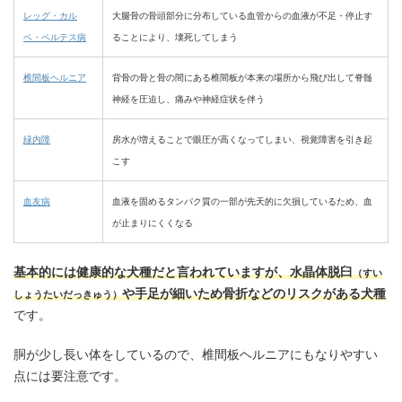
レッグ・カル
大腿骨の骨頭部分に分布している血管からの血液が不足・停止す
ベ・ペルテス病
ることにより、壊死してしまう
椎間板ヘルニア
背骨の骨と骨の間にある椎間板が本来の場所から飛び出して脊髄
神経を圧迫し、痛みや神経症状を伴う
緑内障
房水が増えることで眼圧が高くなってしまい、視覚障害を引き起
こす
血友病
血液を固めるタンパク質の一部が先天的に欠損しているため、血
が止まりにくくなる
基本的には健康的な犬種だと言われていますが、水晶体脱臼
（すい
や手足が細いため骨折などのリスクがある犬種
しょうたいだっきゅう）
です。
胴が少し長い体をしているので、椎間板ヘルニアにもなりやすい
点には要注意です。