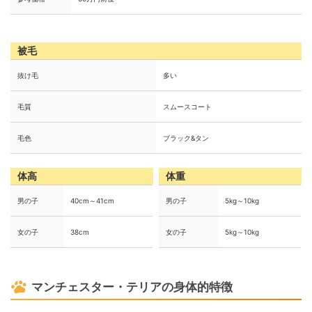
被毛
抜け毛
多い
毛質
スムースコート
毛色
ブラック&タン
体高
体重
男の子
40cm～41cm
男の子
5kg～10kg
女の子
38cm
女の子
5kg～10kg
マンチェスター・テリアの身体的特徴