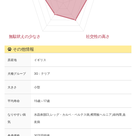
その他情報
原産地
イギリス
犬種グループ
3G：テリア
大きさ
小型
平均寿命
15歳～17歳
なりやすい病
水晶体脱臼,レッグ・カルベ・ペルテス病,椎間板ヘルニア,緑内障,血
気
友病
参考価格
30万円前後