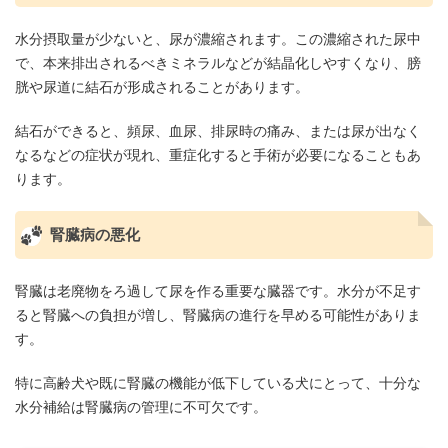
水分摂取量が少ないと、尿が濃縮されます。この濃縮された尿中
で、本来排出されるべきミネラルなどが結晶化しやすくなり、膀
胱や尿道に結石が形成されることがあります。
結石ができると、頻尿、血尿、排尿時の痛み、または尿が出なく
なるなどの症状が現れ、重症化すると手術が必要になることもあ
ります。
腎臓病の悪化
腎臓は老廃物をろ過して尿を作る重要な臓器です。水分が不足す
ると腎臓への負担が増し、腎臓病の進行を早める可能性がありま
す。
特に高齢犬や既に腎臓の機能が低下している犬にとって、十分な
水分補給は腎臓病の管理に不可欠です。