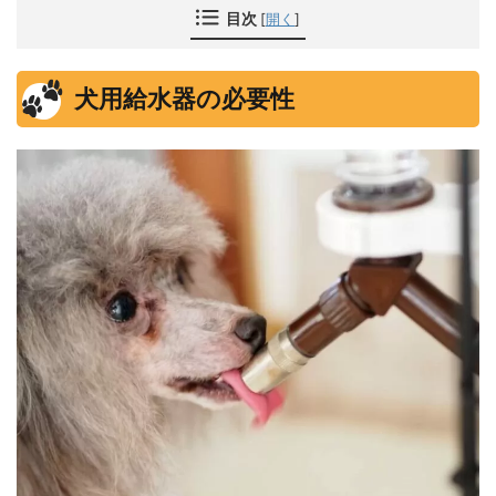
目次
[
開く
]
犬用給水器の必要性