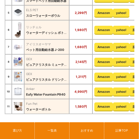
スマートペット用自動給水器
ELS PET
2,299円
Amazon
yahoo!
5
スローウォーターボウル
リッチェル
1,980円
Amazon
yahoo!
楽天
6
ウォーターディッシュ ボトル付
アイリスオーヤマ
1,680円
Amazon
yahoo!
楽天
7
ペット用自動給水器 J-200
GEX
2,145円
Amazon
yahoo!
楽天
8
ピュアクリスタル ミューティー 犬用
GEX
1,211円
Amazon
yahoo!
楽天
9
ピュアクリスタル ドリンクボウル 犬用
Anker
4,990円
Amazon
yahoo!
楽天
10
Eufy Water Fountain P940
Fun Pet
1,580円
Amazon
yahoo!
楽天
11
ウォーターボトル
選び方
一覧表
おすすめ
記事TOP
犬用給水器のおすすめ11選