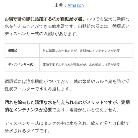
出典：
Amazon
お留守番の際に活躍するのが自動給水器。
いつでも愛犬に新鮮な
水を与えることができる給水器です。自動給水器には、循環式と
ディスペンサー式の2種類があります。
循環式
常に清潔な水が飲めるが、定期的にメンテナンスが必要
ディスペンサー式
電源不要でお手入れが簡単だが、水の補給に注意が必要
循環式には浄水機能がついており、菌の繁殖やカルキ臭を防ぐ活
性炭フィルターで水をろ過します。
汚れを除去した清潔な水を与えられるのがメリットですが、定期
的なメンテナンスが必要
であり、電源がないと使えません。
ディスペンサー式はタンクの中に水を入れ、飲んだ分だけ自動で
給水されるタイプです。