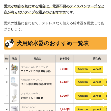
愛犬が物音を気にする場合は、電源不要のディスペンサー式など
音が鳴らないタイプを選ぶのがおすすめ
です。
愛犬の性格に合わせて、ストレスなく使える給水器を用意してあ
げましょう。
犬用給水器のおすすめ一覧表
No
商品
商品名
参考価格
購入先
うちのこエレクトリック
5,970円
Amazon
yahoo!
1
アクアメビウス自動給水器 WF03
Amazonベーシック
1,943円
Amazon
yahoo!
楽天
2
ペット用 自動給水器 重力式
アイリスオーヤマ
1,000円
Amazon
yahoo!
楽天
3
給水ボトル P-KB-R
Homerunpet
5,980円
Amazon
yahoo!
楽天
4