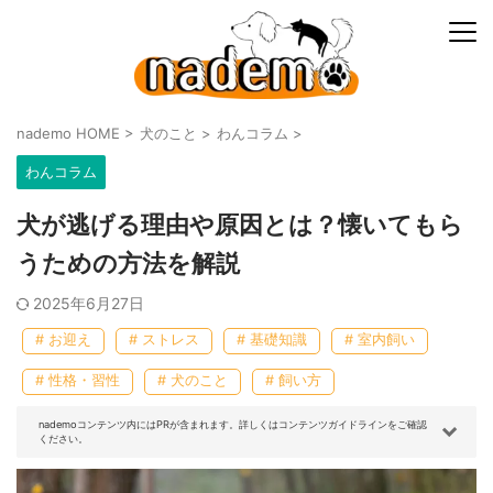
nademo HOME
>
犬のこと
>
わんコラム
>
わんコラム
犬が逃げる理由や原因とは？懐いてもら
うための方法を解説
2025年6月27日
# お迎え
# ストレス
# 基礎知識
# 室内飼い
# 性格・習性
# 犬のこと
# 飼い方
nademoコンテンツ内にはPRが含まれます。詳しくはコンテンツガイドラインをご確認
ください。