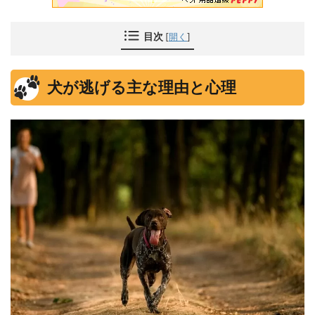
目次
[
開く
]
犬が逃げる主な理由と心理